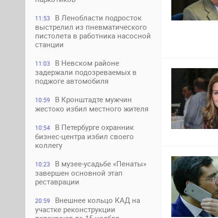
В Ленобласти подросток
11:53
выстрелил из пневматического
пистолета в работника насосной
станции
В Невском районе
11:03
задержали подозреваемых в
поджоге автомобиля
В Кронштадте мужчин
10:59
жестоко избил местного жителя
В Петербурге охранник
10:54
бизнес-центра избил своего
коллегу
В музее-усадьбе «Пенаты»
10:23
завершен основной этап
реставрации
Внешнее кольцо КАД на
20:59
участке реконструкции