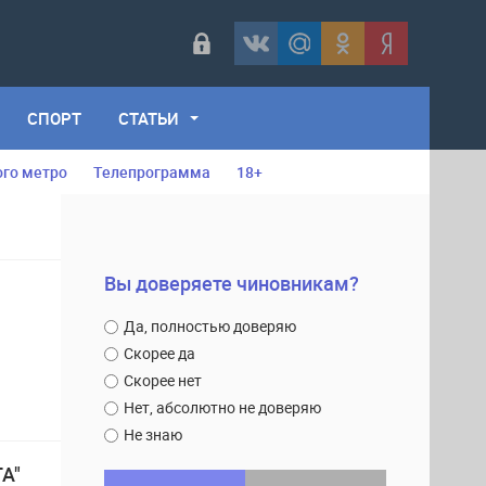
СПОРТ
СТАТЬИ
ого метро
Телепрограмма
18+
Вы доверяете чиновникам?
Да, полностью доверяю
Скорее да
Скорее нет
Нет, абсолютно не доверяю
Не знаю
А"