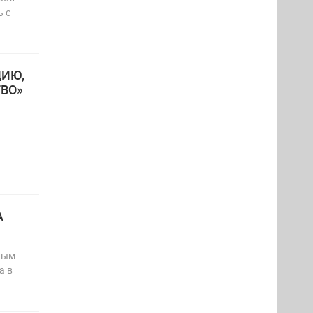
ь с
ЦИЮ,
ВО»
А
ным
а в