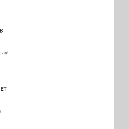
В
ский
ЕТ
а