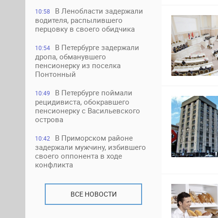
В Ленобласти задержали
10:58
водителя, распылившего
перцовку в своего обидчика
В Петербурге задержали
10:54
дропа, обманувшего
пенсионерку из поселка
Понтонный
В Петербурге поймали
10:49
рецидивиста, обокравшего
пенсионерку с Васильевского
острова
В Приморском районе
10:42
задержали мужчину, избившего
своего оппонента в ходе
конфликта
ВСЕ НОВОСТИ