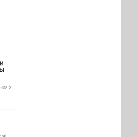
ТИ
МЫ
ния о
рой