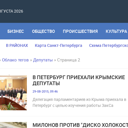
АВГУСТА 2026
БИЗНЕС
ОБЩЕСТВО
ПРОИСШЕСТВИЯ
КУЛЬТУРА
В РАЙОНАХ
Карта Санкт-Петербурга
Схема Петербургск
»
Облако тегов
»
Депутаты
» Страница 2
В ПЕТЕРБУРГ ПРИЕХАЛИ КРЫМСКИЕ
ДЕПУТАТЫ
29-08-2015, 09:46
Делегация парламентариев из Крыма приехала в
Петербург с целью изучения работы ЗакСа
МИЛОНОВ ПРОТИВ "ДИСКО ХОЛОКОСТ