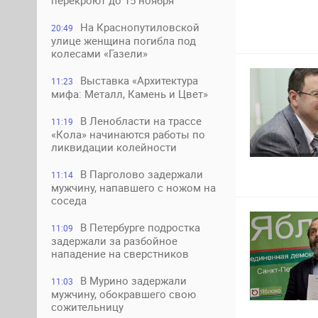
перекроют до 15 ноября
На Краснопутиловской
20:49
улице женщина погибла под
колесами «Газели»
Выставка «Архитектура
11:23
мифа: Металл, Камень и Цвет»
В Ленобласти на трассе
11:19
«Кола» начинаются работы по
ликвидации колейности
В Парголово задержали
11:14
мужчину, напавшего с ножом на
соседа
В Петербурге подростка
11:09
задержали за разбойное
нападение на сверстников
В Мурино задержали
11:03
мужчину, обокравшего свою
сожительницу