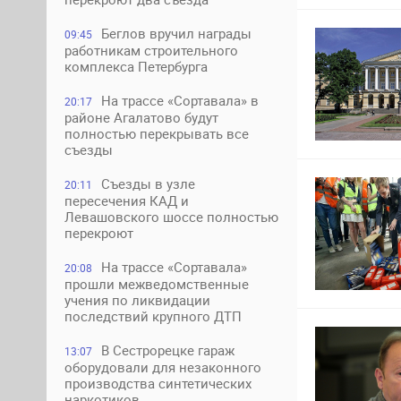
Беглов вручил награды
09:45
работникам строительного
комплекса Петербурга
На трассе «Сортавала» в
20:17
районе Агалатово будут
полностью перекрывать все
съезды
Съезды в узле
20:11
пересечения КАД и
Левашовского шоссе полностью
перекроют
На трассе «Сортавала»
20:08
прошли межведомственные
учения по ликвидации
последствий крупного ДТП
В Сестрорецке гараж
13:07
оборудовали для незаконного
производства синтетических
наркотиков