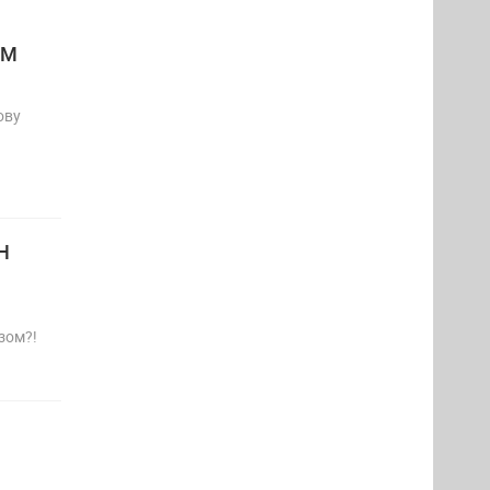
АМ
ову
Н
зом?!