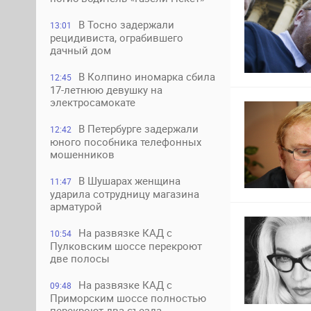
В Тосно задержали
13:01
рецидивиста, ограбившего
дачный дом
В Колпино иномарка сбила
12:45
17-летнюю девушку на
электросамокате
В Петербурге задержали
12:42
юного пособника телефонных
мошенников
В Шушарах женщина
11:47
ударила сотрудницу магазина
арматурой
На развязке КАД с
10:54
Пулковским шоссе перекроют
две полосы
На развязке КАД с
09:48
Приморским шоссе полностью
перекроют два съезда