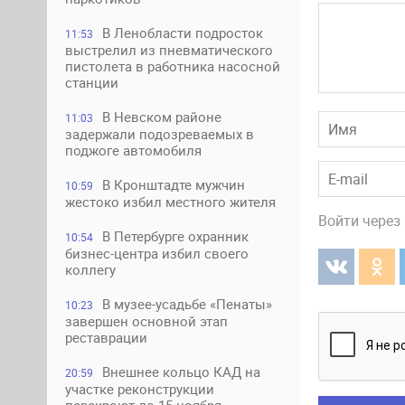
В Ленобласти подросток
11:53
выстрелил из пневматического
пистолета в работника насосной
станции
В Невском районе
11:03
задержали подозреваемых в
поджоге автомобиля
В Кронштадте мужчин
10:59
жестоко избил местного жителя
Войти через
В Петербурге охранник
10:54
бизнес-центра избил своего
коллегу
В музее-усадьбе «Пенаты»
10:23
завершен основной этап
реставрации
Внешнее кольцо КАД на
20:59
участке реконструкции