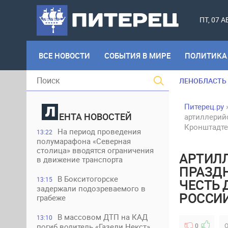
ПТ, 07 
ВСЕ НОВОСТИ
СОБЫТИЯ В МИРЕ
ПОЛИТИКА
ЛЕНОБЛАСТЬ
Питерец.ру
ЕНТА НОВОСТЕЙ
артиллерий
Кронштадте
На период проведения
13:22
полумарафона «Северная
столица» вводятся ограничения
АРТИЛЛ
в движение транспорта
ПРАЗД
В Бокситогорске
13:15
ЧЕСТЬ 
задержали подозреваемого в
РОССИИ
грабеже
В массовом ДТП на КАД
13:10
погиб водитель «Газели Некст»
0
О