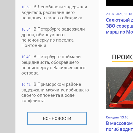
В Ленобласти задержали
10:58
водителя, распылившего
20-07-2021, 11:18
перцовку в своего обидчика
Салютный 
ЗВО соверш
В Петербурге задержали
10:54
марш из Мо
дропа, обманувшего
Кронштадт 
пенсионерку из поселка
проведения
Понтонный
празднично
артиллерий
ПРОИС
В Петербурге поймали
10:49
салюта
рецидивиста, обокравшего
пенсионерку с Васильевского
острова
В Приморском районе
10:42
задержали мужчину, избившего
своего оппонента в ходе
конфликта
Сегодня, 13:10
ВСЕ НОВОСТИ
В массовом
погиб водит