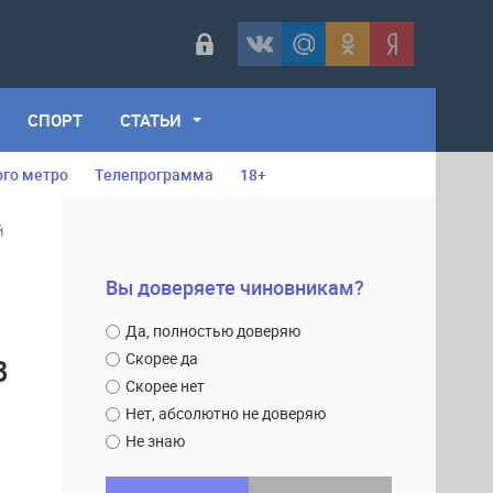
СПОРТ
СТАТЬИ
ого метро
Телепрограмма
18+
й
Вы доверяете чиновникам?
Да, полностью доверяю
Скорее да
В
Скорее нет
Нет, абсолютно не доверяю
Не знаю