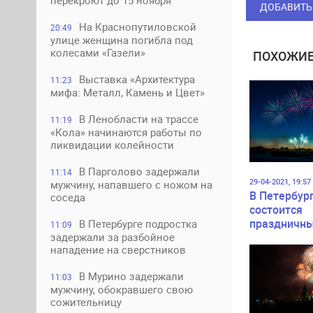
перекроют до 15 ноября
ДОБАВИТЬ
На Краснопутиловской
20:49
улице женщина погибла под
колесами «Газели»
ПОХОЖИЕ
Выставка «Архитектура
11:23
мифа: Металл, Камень и Цвет»
В Ленобласти на трассе
11:19
«Кола» начинаются работы по
ликвидации колейности
В Парголово задержали
11:14
29-04-2021, 19:57
мужчину, напавшего с ножом на
В Петербур
соседа
состоится
праздничн
В Петербурге подростка
11:09
артиллерий
задержали за разбойное
нападение на сверстников
в ознамено
годовщины
В Мурино задержали
11:03
мужчину, обокравшего свою
сожительницу