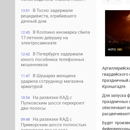
В Тосно задержали
13:01
рецидивиста, ограбившего
дачный дом
В Колпино иномарка сбила
12:45
17-летнюю девушку на
электросамокате
ФОТО:
ЗВО
В Петербурге задержали
12:42
юного пособника телефонных
мошенников
Артиллерийск
гвардейского 
В Шушарах женщина
11:47
праздничный а
ударила сотрудницу магазина
арматурой
Кронштадте.
Для запуска ф
На развязке КАД с
10:54
праздничных с
Пулковским шоссе перекроют
обеспечвает в
две полосы
расцвечивают 
На развязке КАД с
09:48
Будет произве
Приморским шоссе полностью
фейерверочных
перекроют два съезда