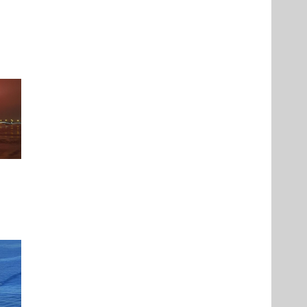
в
ой
да