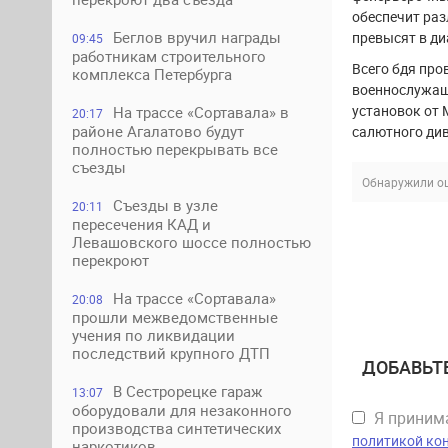
обеспечит ра
Беглов вручил награды
превысят в ди
09:45
работникам строительного
Всего бдя про
комплекса Петербурга
военнослужащи
установок от 
На трассе «Сортавала» в
20:17
районе Агалатово будут
салютного ди
полностью перекрывать все
съезды
Обнаружили ош
Съезды в узле
20:11
пересечения КАД и
Левашовского шоссе полностью
перекроют
На трассе «Сортавала»
20:08
прошли межведомственные
учения по ликвидации
последствий крупного ДТП
ДОБАВЬТ
В Сестрорецке гараж
13:07
оборудовали для незаконного
Я прини
производства синтетических
политикой ко
наркотиков