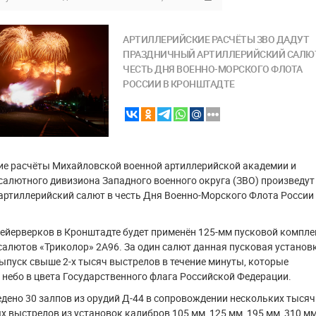
АРТИЛЛЕРИЙСКИЕ РАСЧЁТЫ ЗВО ДАДУТ
ПРАЗДНИЧНЫЙ АРТИЛЛЕРИЙСКИЙ САЛЮТ
ЧЕСТЬ ДНЯ ВОЕННО-МОРСКОГО ФЛОТА
РОССИИ В КРОНШТАДТЕ
ие расчёты Михайловской военной артиллерийской академии и
салютного дивизиона Западного военного округа (ЗВО) произведут
ртиллерийский салют в честь Дня Военно-Морского Флота России
ейерверков в Кронштадте будет применён 125-мм пусковой компле
алютов «Триколор» 2А96. За один салют данная пусковая установ
ыпуск свыше 2-х тысяч выстрелов в течение минуты, которые
небо в цвета Государственного флага Российской Федерации.
дено 30 залпов из орудий Д-44 в сопровождении нескольких тысяч
 выстрелов из установок калибров 105 мм, 125 мм, 195 мм, 310 мм