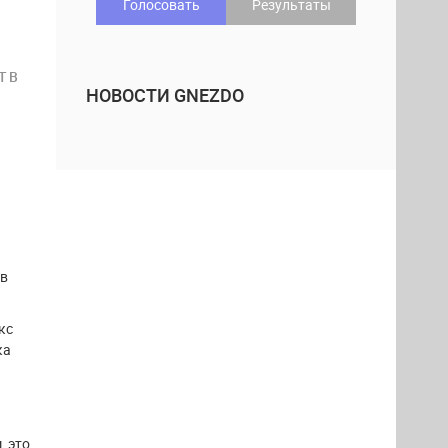
Голосовать
Результаты
 В
НОВОСТИ GNEZDO
 в
кс
ка
, это