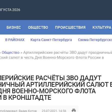
АВГУСТА 2026
БИЗНЕС
ОБЩЕСТВО
ПРОИСШЕСТВИЯ
КУЛЬТУРА
В РАЙОНАХ
Карта Санкт-Петербурга
Схема Петербургск
»
Общество
» Артиллерийские расчёты ЗВО дадут праздничны
ский салют в честь Дня Военно-Морского Флота России в
ЕРИЙСКИЕ РАСЧЁТЫ ЗВО ДАДУТ
НИЧНЫЙ АРТИЛЛЕРИЙСКИЙ САЛЮТ 
ДНЯ ВОЕННО-МОРСКОГО ФЛОТА
 В КРОНШТАДТЕ
публиковал:
Вадик Котов
25-07-2021, 14:56