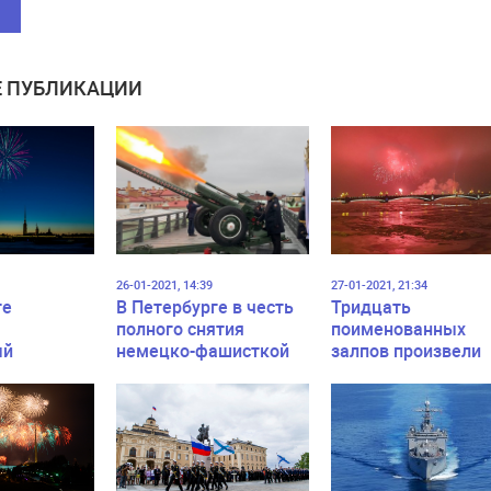
 ПУБЛИКАЦИИ
26-01-2021, 14:39
27-01-2021, 21:34
ге
В Петербурге в честь
Тридцать
полного снятия
поименованных
ый
немецко-фашисткой
залпов произвели
ский салют
блокады Города-Героя
военнослужащие 
вание 76-й
Ленинграда состоится
годовщину снятия
 Победы
артиллерийский
немецко-фашистк
салют.
блокады Ленингра