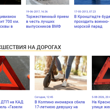
19-06-2017, 16:36
17-05-2013, 07:23
дивизион
Торжественный прием
В Кронштадте буд
ит 700 км.
в честь лучших
проходить военно-
сквы в
выпускников ВМФ
морской парад
для
России
го
ского
ШЕСТВИЯ НА ДОРОГАХ
Сегодня, 12:45
5-08-2026, 20:
 ДТП на КАД
В Колпино иномарка сбила
На Красн
ель «Газели
17-летнюю девушку на
улице же