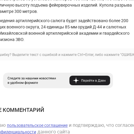
зличную высоту подъема фейерверочных изделий. Купола разрыва
аметре 300 метров.
ведения артиллерийского салюта будет задействовано более 200
х военного округа, 24 единицы 85-мм орудий Д-44 и салютных
Михайловской военной артиллерийской академии и гвардейского
визиона ЗВО.
ибку? Выделите текст с ошибкой и нажмите Ctrl+Enter, либо нажмите
"ОШИБК
Е КОММЕНТАРИЙ
маю
и подтверждаю, что согласен
пользовательское соглашение
данного сайта
нфиденциальности