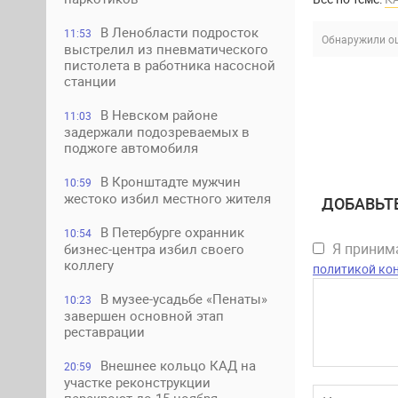
В Ленобласти подросток
11:53
Обнаружили ош
выстрелил из пневматического
пистолета в работника насосной
станции
В Невском районе
11:03
задержали подозреваемых в
поджоге автомобиля
В Кронштадте мужчин
10:59
жестоко избил местного жителя
ДОБАВЬТ
В Петербурге охранник
10:54
Я прини
бизнес-центра избил своего
коллегу
политикой ко
В музее-усадьбе «Пенаты»
10:23
завершен основной этап
реставрации
Внешнее кольцо КАД на
20:59
участке реконструкции