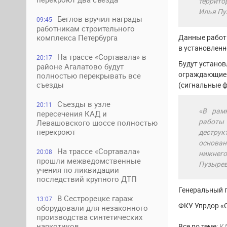
террито
Илья Пу
Беглов вручил награды
09:45
работникам строительного
Данные работы
комплекса Петербурга
в установлен
На трассе «Сортавала» в
20:17
Будут устано
районе Агалатово будут
ограждающие 
полностью перекрывать все
съезды
(сигнальные 
Съезды в узле
20:11
«В рам
пересечения КАД и
работ
Левашовского шоссе полностью
перекроют
деструк
основан
На трассе «Сортавала»
20:08
нижнег
прошли межведомственные
Пузырев
учения по ликвидации
последствий крупного ДТП
Генеральный 
В Сестрорецке гараж
13:07
ФКУ Упрдор «С
оборудовали для незаконного
производства синтетических
наркотиков
Все по теме:
К