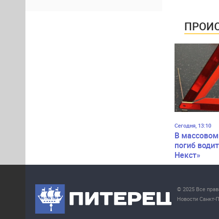
Косыгина
ПРОИС
Сегодня, 13:10
В массовом
погиб водит
Некст»
© 2025 Все пра
Новости Санкт-П