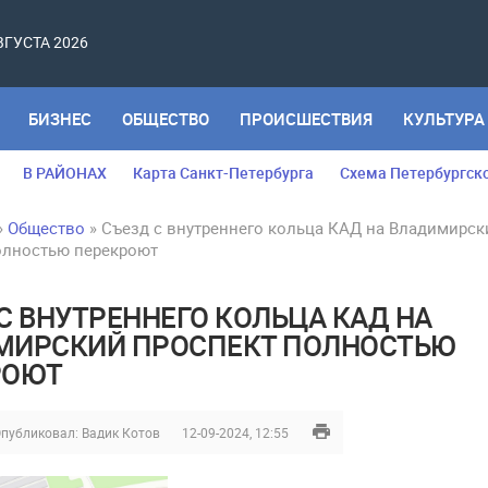
АВГУСТА 2026
БИЗНЕС
ОБЩЕСТВО
ПРОИСШЕСТВИЯ
КУЛЬТУРА
В РАЙОНАХ
Карта Санкт-Петербурга
Схема Петербургск
»
Общество
» Съезд с внутреннего кольца КАД на Владимирск
олностью перекроют
С ВНУТРЕННЕГО КОЛЬЦА КАД НА
МИРСКИЙ ПРОСПЕКТ ПОЛНОСТЬЮ
РОЮТ
публиковал:
Вадик Котов
12-09-2024, 12:55