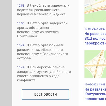
В Ленобласти задержали
10:58
водителя, распылившего
перцовку в своего обидчика
В Петербурге задержали
10:54
дропа, обманувшего
13-07-2022, 20:02
пенсионерку из поселка
На развязк
Понтонный
ЗСД полно
перекроют 
В Петербурге поймали
10:49
рецидивиста, обокравшего
пенсионерку с Васильевского
острова
В Приморском районе
10:42
задержали мужчину, избившего
своего оппонента в ходе
конфликта
13-05-2022, 13:09
На развязк
Колтушски
ВСЕ НОВОСТИ
полностью 
съезд на п