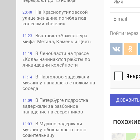
перекроют до 15 ноября
На Краснопутиловской
20:49
улице женщина погибла под
колесами «Газели»
Войти через
Выставка «Архитектура
11:23
мифа: Металл, Камень и Цвет»
В Ленобласти на трассе
11:19
«Кола» начинаются работы по
ликвидации колейности
В Парголово задержали
11:14
мужчину, напавшего с ножом на
соседа
ДОБАВИТЬ
В Петербурге подростка
11:09
задержали за разбойное
нападение на сверстников
ПОХОЖИЕ
В Мурино задержали
11:03
мужчину, обокравшего свою
сожительницу