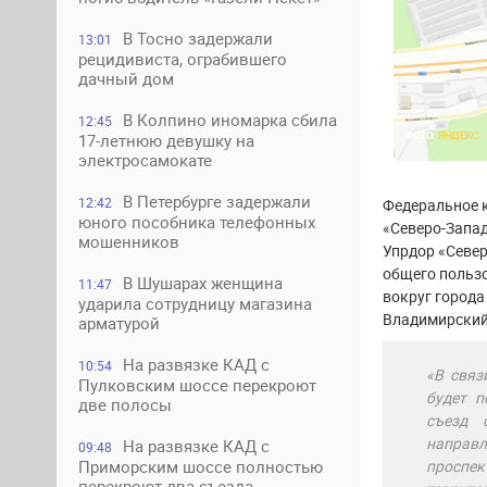
В Тосно задержали
13:01
рецидивиста, ограбившего
дачный дом
В Колпино иномарка сбила
12:45
ФОТО:
ЯНДЕКС
17-летнюю девушку на
электросамокате
В Петербурге задержали
12:42
Федеральное 
юного пособника телефонных
«Северо-Запад
мошенников
Упрдор «Север
общего польз
В Шушарах женщина
11:47
вокруг города
ударила сотрудницу магазина
Владимирский
арматурой
На развязке КАД с
10:54
«В связ
Пулковским шоссе перекроют
будет п
две полосы
съезд 
направл
На развязке КАД с
09:48
проспе
Приморским шоссе полностью
перекроют два съезда