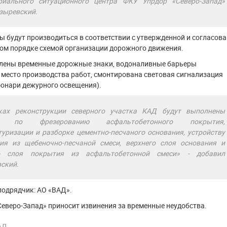
риального ситуационного центра ФКУ Упрдор «Северо-Запад»
зыревский.
 будут производиться в соответствии с утвержденной и согласов
ном порядке схемой организации дорожного движения.
влены временные дорожные знаки, водоналивные барьеры
место производства работ, смонтирована световая сигнализация
фонари дежурного освещения).
ках реконструкции северного участка КАД будут выполнены
ы по фрезерованию асфальтобетонного покрытия,
туризации и разборке цементно-песчаного основания, устройству
ия из щебеночно-песчаной смеси, верхнего слоя основания и
о слоя покрытия из асфальтобетонной смеси» - добавил
ский.
подрядчик: АО «ВАД».
еверо-Запад» приносит извинения за временные неудобства.
АД