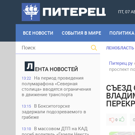
ПТ, 07 
ВСЕ НОВОСТИ
СОБЫТИЯ В МИРЕ
ПОЛИТИКА
ЛЕНОБЛАСТЬ
Питерец.ру
ЕНТА НОВОСТЕЙ
проспект п
На период проведения
13:22
полумарафона «Северная
СЪЕЗД 
столица» вводятся ограничения
ВЛАДИ
в движение транспорта
ПЕРЕК
В Бокситогорске
13:15
задержали подозреваемого в
грабеже
0
О
В массовом ДТП на КАД
13:10
погиб водитель «Газели Некст»