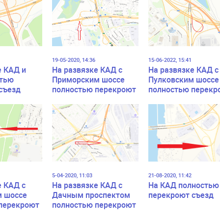
19-05-2020, 14:36
15-06-2022, 15:41
е КАД и
На развязке КАД с
На развязке КАД с
стью
Приморским шоссе
Пулковским шоссе
съезд
полностью перекроют
полностью перекр
съезд
съезд
5-04-2020, 11:03
21-08-2020, 11:42
е КАД с
На развязке КАД с
На КАД полностью
м шоссе
Дачным проспектом
перекроют съезд
перекроют
полностью перекроют
роспект
съезд