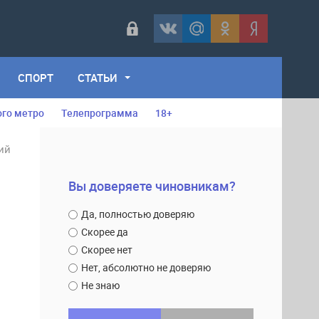
СПОРТ
СТАТЬИ
ого метро
Телепрограмма
18+
ий
Вы доверяете чиновникам?
Да, полностью доверяю
Скорее да
Скорее нет
Нет, абсолютно не доверяю
Не знаю