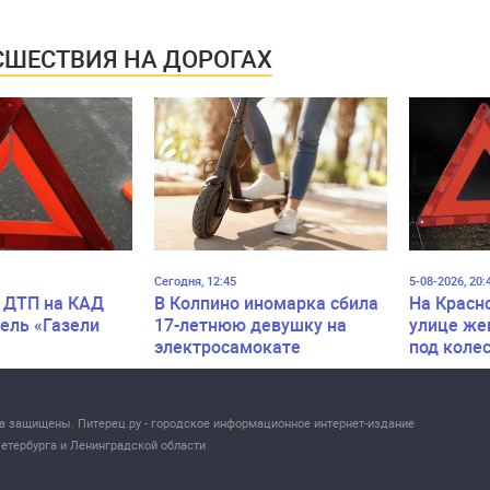
ШЕСТВИЯ НА ДОРОГАХ
Сегодня, 12:45
5-08-2026, 20:
 ДТП на КАД
В Колпино иномарка сбила
На Красн
ель «Газели
17-летнюю девушку на
улице же
электросамокате
под коле
ва защищены. Питерец.ру - городское информационное интернет-издание
етербурга и Ленинградской области