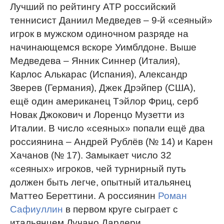
Лучший по рейтингу АТР российский
теннисист Даниил Медведев – 9-й «сеяный»
игрок в мужском одиночном разряде на
начинающемся вскоре Уимблдоне. Выше
Медведева – Янник Синнер (Италия),
Карлос Алькарас (Испания), Александр
Зверев (Германия), Джек Дрэйпер (США),
ещё один американец Тэйлор Фриц, серб
Новак Джокович и Лоренцо Музетти из
Италии. В число «сеяных» попали ещё два
россиянина – Андрей Рублёв (№ 14) и Карен
Хачанов (№ 17). Замыкает число 32
«сеяных» игроков, чей турнирный путь
должен быть легче, опытный итальянец
Маттео Береттини. А россиянин
Роман
Сафиуллин
в первом круге сыграет с
итальянцем Лучано Дардери.