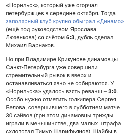
«Норильск», который уже огорчал
петербуржцев в середине октября. Тогда
заполярный клуб крупно обыграл «Динамо»
(ещё под руководством Ярослава
Люзенкова) со счётом
6:3
, дубль сделал
Михаил Варнаков.
Но при Владимире Крикунове динамовцы
Санкт-Петербурга уже совершили
стремительный рывок в вверх и
останавливаться явно не собираются. У
«Норильска» удалось взять реванш –
3:0
.
Особо нужно отметить голкипера Сергея
Белова, совершившего в субботнем матче
30 сэйвов (при этом динамовцы трижды
играли в меньшинстве, два малых штрафа
схлопотал Тимур Шарифьянов). Шайбы в