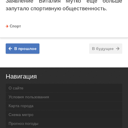
Заявление Виталия Мутко еще больше
запутало спортивную общественность.
Спорт
В прошлое
В будущее
Навигация
О сайте
Условия пользования
Карта города
Схема метро
Прогноз погоды