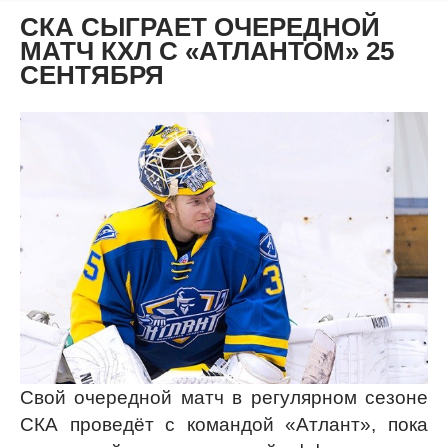
СКА СЫГРАЕТ ОЧЕРЕДНОЙ
МАТЧ КХЛ С «АТЛАНТОМ» 25
СЕНТЯБРЯ
Свой очередной матч в регулярном сезоне
СКА проведёт с командой «Атлант», пока