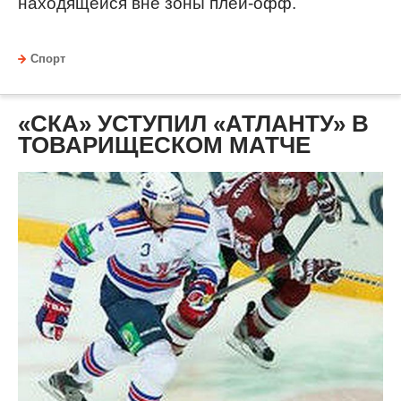
находящейся вне зоны плей-офф.
Спорт
«СКА» УСТУПИЛ «АТЛАНТУ» В
ТОВАРИЩЕСКОМ МАТЧЕ