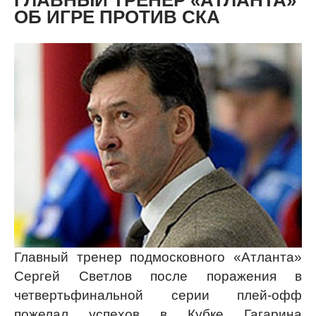
ОБ ИГРЕ ПРОТИВ СКА
Главный тренер подмосковного «Атланта»
Сергей Светлов после поражения в
четвертьфинальной серии плей-офф
пожелал успехов в Кубке Гагарина