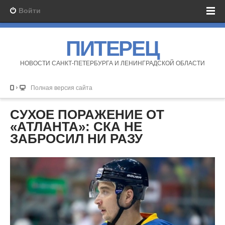
Войти
ПИТЕРЕЦ
НОВОСТИ САНКТ-ПЕТЕРБУРГА И ЛЕНИНГРАДСКОЙ ОБЛАСТИ
Полная версия сайта
СУХОЕ ПОРАЖЕНИЕ ОТ
«АТЛАНТА»: СКА НЕ
ЗАБРОСИЛ НИ РАЗУ