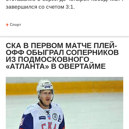
завершился со счетом 3:1.
Спорт
СКА В ПЕРВОМ МАТЧЕ ПЛЕЙ-
ОФФ ОБЫГРАЛ СОПЕРНИКОВ
ИЗ ПОДМОСКОВНОГО
«АТЛАНТА» В ОВЕРТАЙМЕ