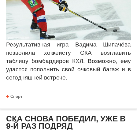
Результативная игра Вадима Шипачёва
позволила хоккеисту СКА возглавить
таблицу бомбардиров КХЛ. Возможно, ему
удастся пополнить свой очковый багаж и в
сегодняшней встрече.
Спорт
СКА СНОВА ПОБЕДИЛ, УЖЕ В
9-Й РАЗ ПОДРЯД