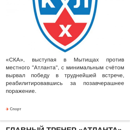
«СКА», выступая в Мытищах против
местного "Атланта", с минимальным счётом
вырвал победу в труднейшей встрече,
реабилитировавшись за позавчерашнее
поражение.
Спорт
ГЛАВНЫЙ ТРЕНЕР «АТЛАНТА»