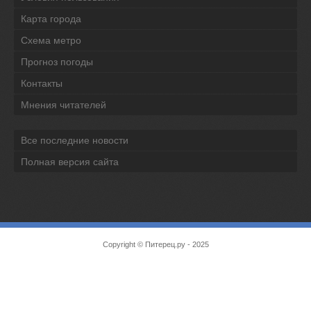
Карта города
Схема метро
Прогноз погоды
Контакты
Мнения читателей
Все последние новости
Полная версия сайта
Copyright ©
Питерец.ру
- 2025