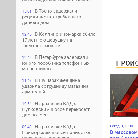
В Тосно задержали
13:01
рецидивиста, ограбившего
дачный дом
В Колпино иномарка сбила
12:45
17-летнюю девушку на
электросамокате
В Петербурге задержали
12:42
ПРОИС
юного пособника телефонных
мошенников
В Шушарах женщина
11:47
ударила сотрудницу магазина
арматурой
На развязке КАД с
10:54
Пулковским шоссе перекроют
две полосы
На развязке КАД с
Сегодня, 13:10
09:48
В массовом
Приморским шоссе полностью
перекроют два съезда