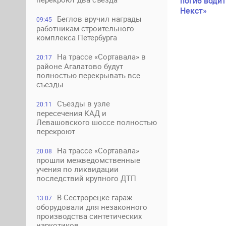
погиб водит
Некст»
Беглов вручил награды
09:45
работникам строительного
комплекса Петербурга
На трассе «Сортавала» в
20:17
районе Агалатово будут
полностью перекрывать все
съезды
Съезды в узле
20:11
пересечения КАД и
Левашовского шоссе полностью
перекроют
На трассе «Сортавала»
20:08
прошли межведомственные
учения по ликвидации
последствий крупного ДТП
В Сестрорецке гараж
13:07
оборудовали для незаконного
производства синтетических
наркотиков