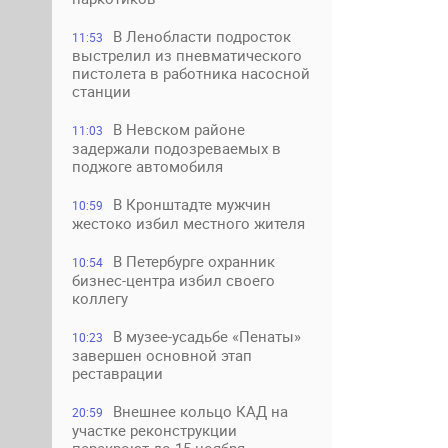
В Ленобласти подросток
11:53
выстрелил из пневматического
пистолета в работника насосной
станции
В Невском районе
11:03
задержали подозреваемых в
поджоге автомобиля
В Кронштадте мужчин
10:59
жестоко избил местного жителя
В Петербурге охранник
10:54
бизнес-центра избил своего
коллегу
В музее-усадьбе «Пенаты»
10:23
завершен основной этап
реставрации
Внешнее кольцо КАД на
20:59
участке реконструкции