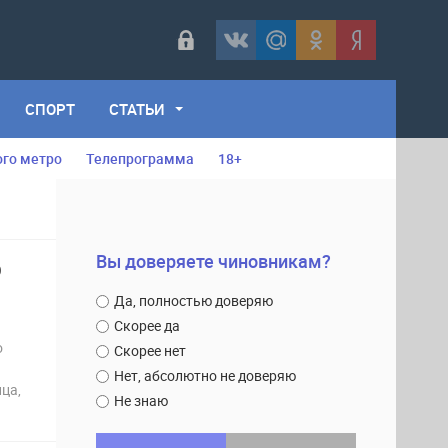
СПОРТ
СТАТЬИ
ого метро
Телепрограмма
18+
Вы доверяете чиновникам?
Ю
Да, полностью доверяю
Скорее да
о
Скорее нет
Нет, абсолютно не доверяю
ца,
Не знаю