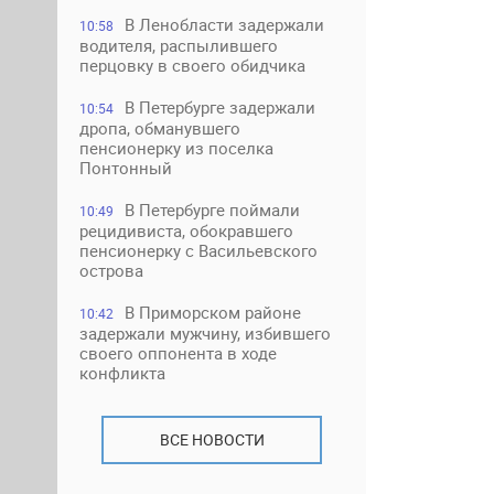
В Ленобласти задержали
10:58
водителя, распылившего
перцовку в своего обидчика
В Петербурге задержали
10:54
дропа, обманувшего
пенсионерку из поселка
Понтонный
В Петербурге поймали
10:49
рецидивиста, обокравшего
пенсионерку с Васильевского
острова
В Приморском районе
10:42
задержали мужчину, избившего
своего оппонента в ходе
конфликта
ВСЕ НОВОСТИ