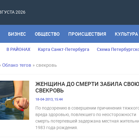
АВГУСТА 2026
БИЗНЕС
ОБЩЕСТВО
ПРОИСШЕСТВИЯ
КУЛЬТУРА
В РАЙОНАХ
Карта Санкт-Петербурга
Схема Петербургск
»
Облако тегов
» свекровь
ЖЕНЩИНА ДО СМЕРТИ ЗАБИЛА СВО
СВЕКРОВЬ
18-04-2013, 15:44
По подозрению в совершении причинения тяжког
вреда здоровью, повлекшего по неосторожности
смерть потерпевшей задержана местная жительни
1983 года рождения.