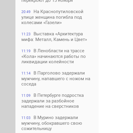
перекроют до 15 ноября
На Краснопутиловской
20:49
улице женщина погибла под
колесами «Газели»
Выставка «Архитектура
11:23
мифа: Металл, Камень и Цвет»
В Ленобласти на трассе
11:19
«Кола» начинаются работы по
ликвидации колейности
В Парголово задержали
11:14
мужчину, напавшего с ножом на
соседа
В Петербурге подростка
11:09
задержали за разбойное
нападение на сверстников
В Мурино задержали
11:03
мужчину, обокравшего свою
сожительницу