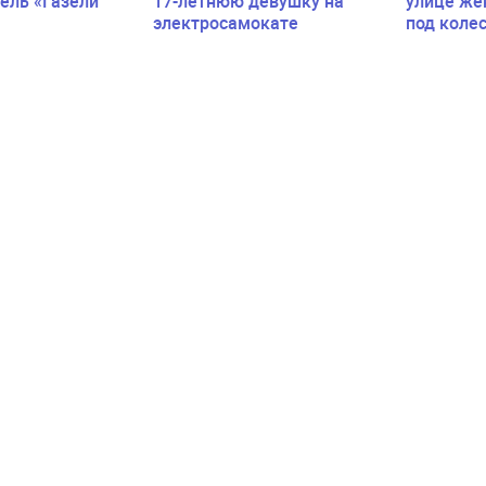
ель «Газели
17-летнюю девушку на
улице же
электросамокате
под коле