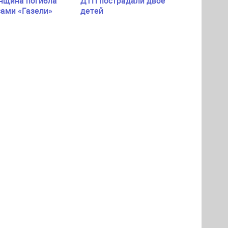
нщина погибла
ДТП пострадали двое
сами «Газели»
детей