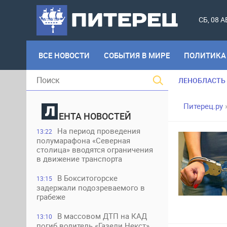
СБ, 08 
ВСЕ НОВОСТИ
СОБЫТИЯ В МИРЕ
ПОЛИТИКА
ЛЕНОБЛАСТЬ
Питерец.ру
ЕНТА НОВОСТЕЙ
На период проведения
13:22
полумарафона «Северная
столица» вводятся ограничения
в движение транспорта
В Бокситогорске
13:15
задержали подозреваемого в
грабеже
В массовом ДТП на КАД
13:10
погиб водитель «Газели Некст»