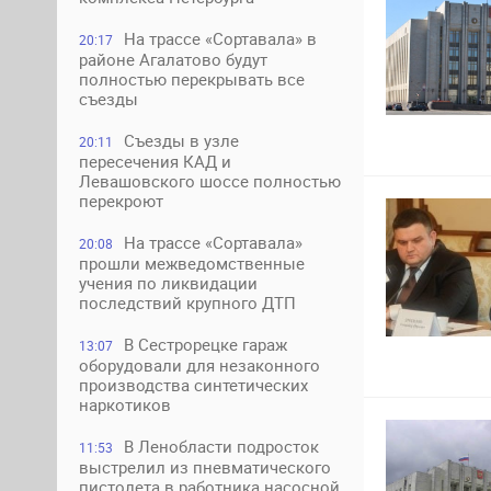
На трассе «Сортавала» в
20:17
районе Агалатово будут
полностью перекрывать все
съезды
Съезды в узле
20:11
пересечения КАД и
Левашовского шоссе полностью
перекроют
На трассе «Сортавала»
20:08
прошли межведомственные
учения по ликвидации
последствий крупного ДТП
В Сестрорецке гараж
13:07
оборудовали для незаконного
производства синтетических
наркотиков
В Ленобласти подросток
11:53
выстрелил из пневматического
пистолета в работника насосной