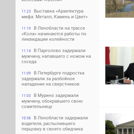
Выставка «Архитектура
11:23
мифа: Металл, Камень и Цвет»
В Ленобласти на трассе
11:19
«Кола» начинаются работы по
ликвидации колейности
В Парголово задержали
11:14
мужчину, напавшего с ножом на
соседа
В Петербурге подростка
11:09
задержали за разбойное
нападение на сверстников
В Мурино задержали
11:03
мужчину, обокравшего свою
сожительницу
В Ленобласти задержали
10:58
водителя, распылившего
перцовку в своего обидчика