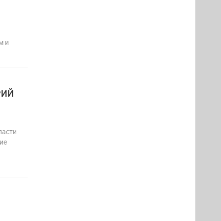
м и
РИЙ
ласти
ие