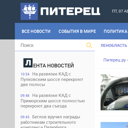
ПТ, 07 
ВСЕ НОВОСТИ
СОБЫТИЯ В МИРЕ
ПОЛИТИКА
ЛЕНОБЛАСТЬ
Питерец.ру
ЕНТА НОВОСТЕЙ
На развязке КАД с
10:54
Пулковским шоссе перекроют
две полосы
На развязке КАД с
09:48
Приморским шоссе полностью
перекроют два съезда
Беглов вручил награды
09:45
работникам строительного
комплекса Петербурга