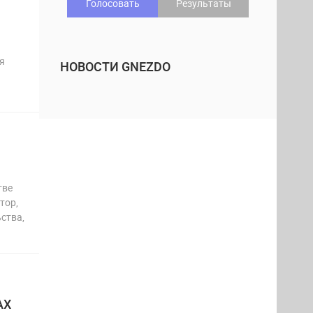
Голосовать
Результаты
я
НОВОСТИ GNEZDO
тве
тор,
ства,
АХ