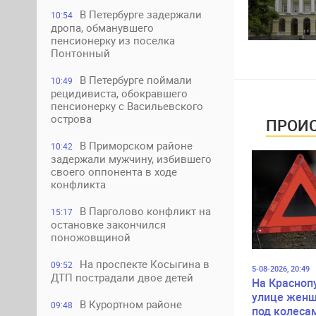
В Петербурге задержали
10:54
дропа, обманувшего
пенсионерку из поселка
Понтонный
В Петербурге поймали
10:49
рецидивиста, обокравшего
пенсионерку с Васильевского
острова
ПРОИС
В Приморском районе
10:42
задержали мужчину, избившего
своего оппонента в ходе
конфликта
В Парголово конфликт на
15:17
остановке закончился
поножовщиной
На проспекте Косыгина в
09:52
5-08-2026, 20:49
ДТП пострадали двое детей
На Красноп
улице женщ
В Курортном районе
09:48
под колеса