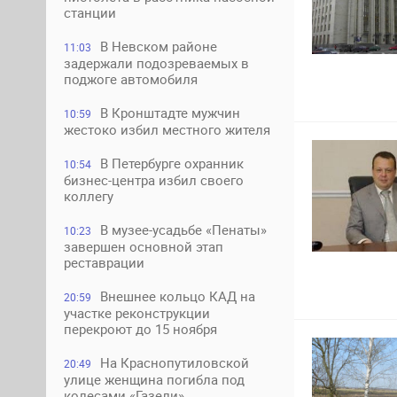
станции
В Невском районе
11:03
задержали подозреваемых в
поджоге автомобиля
В Кронштадте мужчин
10:59
жестоко избил местного жителя
В Петербурге охранник
10:54
бизнес-центра избил своего
коллегу
В музее-усадьбе «Пенаты»
10:23
завершен основной этап
реставрации
Внешнее кольцо КАД на
20:59
участке реконструкции
перекроют до 15 ноября
На Краснопутиловской
20:49
улице женщина погибла под
колесами «Газели»