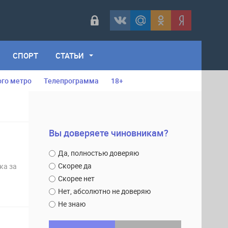
СПОРТ
СТАТЬИ
ого метро
Телепрограмма
18+
Вы доверяете чиновникам?
Да, полностью доверяю
Скорее да
ка за
Скорее нет
Нет, абсолютно не доверяю
Не знаю