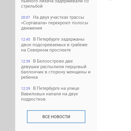
пьяного лихача задерживали со
стрельбой
На двух участках трассы
20:07
«Сортавала» перекроют полосы
движения
В Петербурге задержаны
12:45
двое подозреваемых в грабеже
на Северном проспекте
В Белоострове две
12:39
девушки распылили перцовый
баллончик в сторону женщины и
ребенка
В Петербурге на улице
12:29
Вавиловых напали на двух
подростков
ВСЕ НОВОСТИ