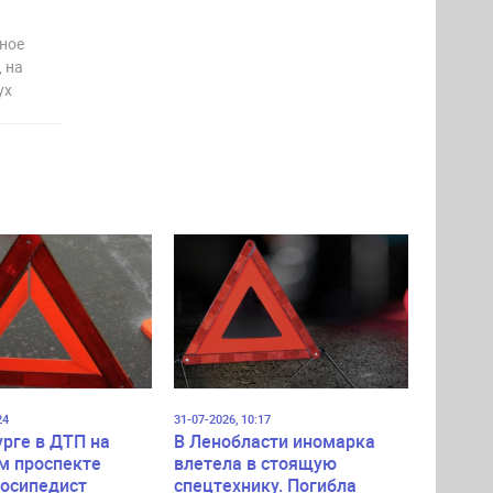
тное
 на
ух
24
31-07-2026, 10:17
урге в ДТП на
В Ленобласти иномарка
м проспекте
влетела в стоящую
лосипедист
спецтехнику. Погибла