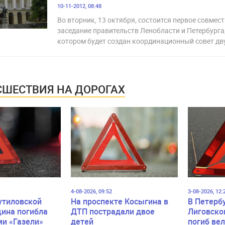
10-11-2012, 08:48
Во вторник, 13 октября, состоится первое совмес
заседание правительств Ленобласти и Петербурга,
котором будет создан координационный совет дв
ШЕСТВИЯ НА ДОРОГАХ
4-08-2026, 09:52
3-08-2026, 12:
утиловской
На проспекте Косыгина в
В Петерб
ина погибла
ДТП пострадали двое
Лиговско
ми «Газели»
детей
погиб ве