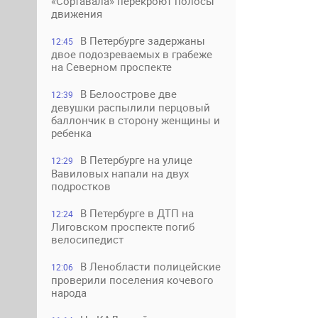
«Сортавала» перекроют полосы
движения
В Петербурге задержаны
12:45
двое подозреваемых в грабеже
на Северном проспекте
В Белоострове две
12:39
девушки распылили перцовый
баллончик в сторону женщины и
ребенка
В Петербурге на улице
12:29
Вавиловых напали на двух
подростков
В Петербурге в ДТП на
12:24
Лиговском проспекте погиб
велосипедист
В Ленобласти полицейские
12:06
проверили поселения кочевого
народа