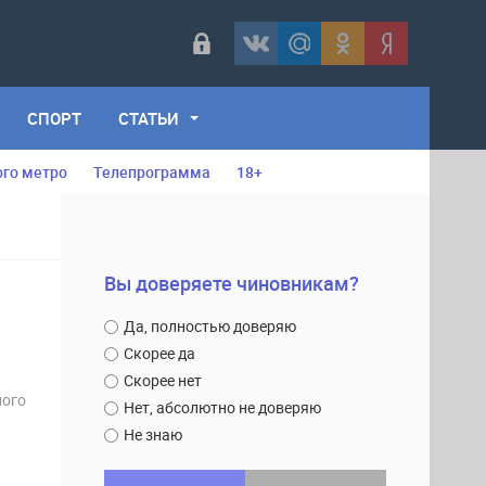
СПОРТ
СТАТЬИ
ого метро
Телепрограмма
18+
Вы доверяете чиновникам?
Да, полностью доверяю
Скорее да
Скорее нет
ного
Нет, абсолютно не доверяю
Не знаю