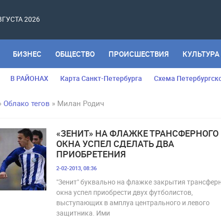
АВГУСТА 2026
БИЗНЕС
ОБЩЕСТВО
ПРОИСШЕСТВИЯ
КУЛЬТУРА
В РАЙОНАХ
Карта Санкт-Петербурга
Схема Петербургск
»
Облако тегов
» Милан Родич
«ЗЕНИТ» НА ФЛАЖКЕ ТРАНСФЕРНОГО
ОКНА УСПЕЛ СДЕЛАТЬ ДВА
ПРИОБРЕТЕНИЯ
2-02-2013, 08:36
"Зенит" буквально на флажке закрытия трансфер
окна успел приобрести двух футболистов,
выступающих в амплуа центрального и левого
защитника. Ими