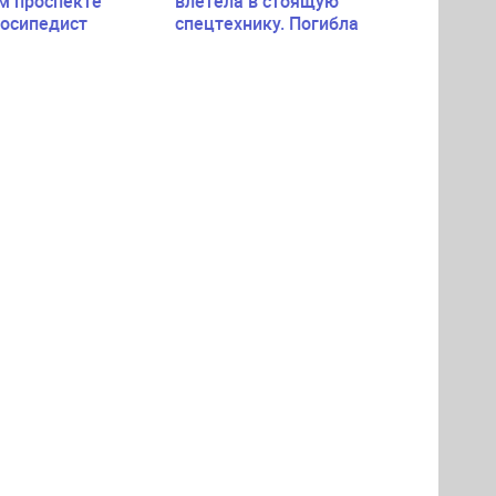
м проспекте
влетела в стоящую
лосипедист
спецтехнику. Погибла
пассажирка легковушки