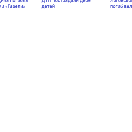
ина погибла
ДТП пострадали двое
Лиговско
ми «Газели»
детей
погиб ве