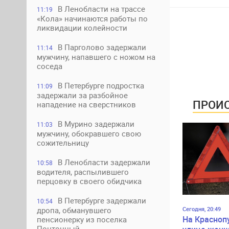
В Ленобласти на трассе
11:19
«Кола» начинаются работы по
ликвидации колейности
В Парголово задержали
11:14
мужчину, напавшего с ножом на
соседа
В Петербурге подростка
11:09
задержали за разбойное
ПРОИС
нападение на сверстников
В Мурино задержали
11:03
мужчину, обокравшего свою
сожительницу
В Ленобласти задержали
10:58
водителя, распылившего
перцовку в своего обидчика
В Петербурге задержали
10:54
Сегодня, 20:49
дропа, обманувшего
На Красноп
пенсионерку из поселка
Понтонный