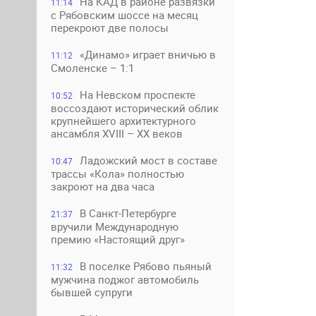
На КАД в районе развязки
11:14
с Рябовским шоссе на месяц
перекроют две полосы
«Динамо» играет вничью в
11:12
Смоленске – 1:1
На Невском проспекте
10:52
воссоздают исторический облик
крупнейшего архитектурного
ансамбля XVIII – XX веков
Ладожский мост в составе
10:47
трассы «Кола» полностью
закроют на два часа
В Санкт-Петербурге
21:37
вручили Международную
премию «Настоящий друг»
В поселке Рябово пьяный
11:32
мужчина поджог автомобиль
бывшей супруги