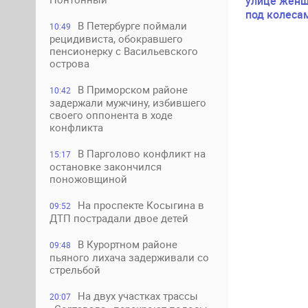
улице женщ
под колеса
В Петербурге поймали
10:49
рецидивиста, обокравшего
пенсионерку с Васильевского
острова
В Приморском районе
10:42
задержали мужчину, избившего
своего оппонента в ходе
конфликта
В Парголово конфликт на
15:17
остановке закончился
поножовщиной
На проспекте Косыгина в
09:52
ДТП пострадали двое детей
В Курортном районе
09:48
пьяного лихача задерживали со
стрельбой
На двух участках трассы
20:07