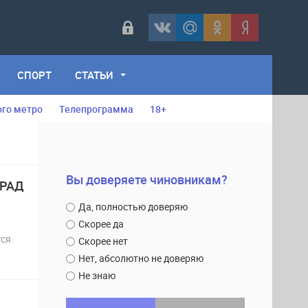
СПОРТ
СТАТЬИ
ого метро
Телепрограмма
18+
Вы доверяете чиновникам?
ГРАД
Да, полностью доверяю
Скорее да
тся
Скорее нет
Нет, абсолютно не доверяю
Не знаю