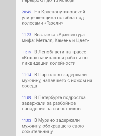
перекроют до 15 ноября
На Краснопутиловской
20:49
улице женщина погибла под
колесами «Газели»
Выставка «Архитектура
11:23
мифа: Металл, Камень и Цвет»
В Ленобласти на трассе
11:19
«Кола» начинаются работы по
ликвидации колейности
В Парголово задержали
11:14
мужчину, напавшего с ножом на
соседа
В Петербурге подростка
11:09
задержали за разбойное
нападение на сверстников
В Мурино задержали
11:03
мужчину, обокравшего свою
сожительницу