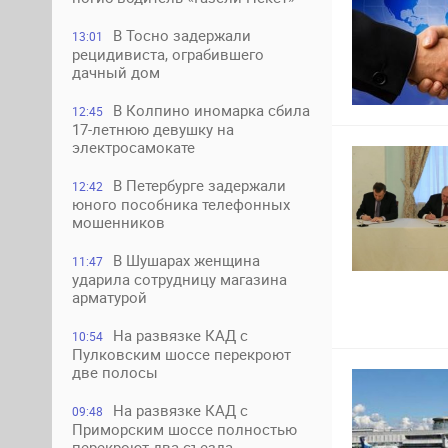
В Тосно задержали
13:01
рецидивиста, ограбившего
дачный дом
В Колпино иномарка сбила
12:45
17-летнюю девушку на
электросамокате
В Петербурге задержали
12:42
юного пособника телефонных
мошенников
В Шушарах женщина
11:47
ударила сотрудницу магазина
арматурой
На развязке КАД с
10:54
Пулковским шоссе перекроют
две полосы
На развязке КАД с
09:48
Приморским шоссе полностью
перекроют два съезда