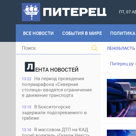
ПТ, 07 
ВСЕ НОВОСТИ
СОБЫТИЯ В МИРЕ
ПОЛИТИКА
ЛЕНОБЛАСТЬ
Питерец.ру
ЕНТА НОВОСТЕЙ
На период проведения
13:22
полумарафона «Северная
столица» вводятся ограничения
в движение транспорта
В Бокситогорске
13:15
задержали подозреваемого в
грабеже
В массовом ДТП на КАД
13:10
погиб водитель «Газели Некст»