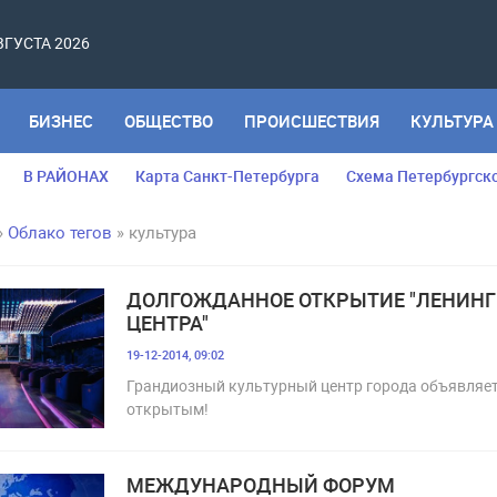
АВГУСТА 2026
БИЗНЕС
ОБЩЕСТВО
ПРОИСШЕСТВИЯ
КУЛЬТУРА
В РАЙОНАХ
Карта Санкт-Петербурга
Схема Петербургск
»
Облако тегов
» культура
ДОЛГОЖДАННОЕ ОТКРЫТИЕ "ЛЕНИН
ЦЕНТРА"
19-12-2014, 09:02
Грандиозный культурный центр города объявляе
открытым!
МЕЖДУНАРОДНЫЙ ФОРУМ