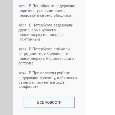
В Ленобласти задержали
10:58
водителя, распылившего
перцовку в своего обидчика
В Петербурге задержали
10:54
дропа, обманувшего
пенсионерку из поселка
Понтонный
В Петербурге поймали
10:49
рецидивиста, обокравшего
пенсионерку с Васильевского
острова
В Приморском районе
10:42
задержали мужчину, избившего
своего оппонента в ходе
конфликта
ВСЕ НОВОСТИ