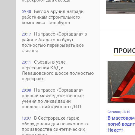
Беглов вручил награды
09:45
работникам строительного
комплекса Петербурга
На трассе «Сортавала» в
20:17
районе Агалатово будут
полностью перекрывать все
ПРОИС
съезды
Съезды в узле
20:11
пересечения КАД и
Левашовского шоссе полностью
перекроют
На трассе «Сортавала»
20:08
прошли межведомственные
учения по ликвидации
последствий крупного ДТП
Сегодня, 13:10
В массовом
В Сестрорецке гараж
13:07
оборудовали для незаконного
погиб водит
производства синтетических
Некст»
наркотиков