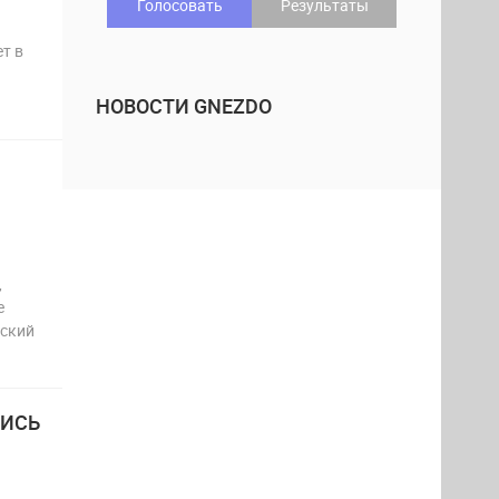
Голосовать
Результаты
т в
НОВОСТИ GNEZDO
,
е
еский
ЛИСЬ