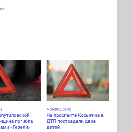
ной
49
4-08-2026, 09:52
опутиловской
На проспекте Косыгина в
нщина погибла
ДТП пострадали двое
сами «Газели»
детей