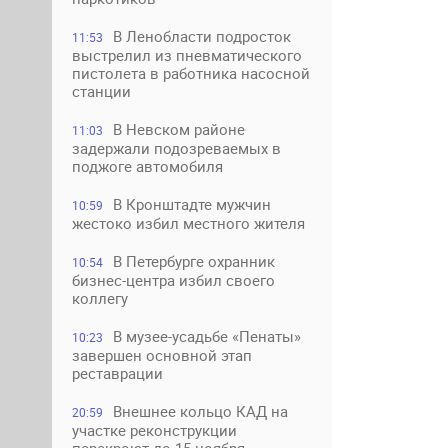
В Ленобласти подросток
11:53
выстрелил из пневматического
пистолета в работника насосной
станции
В Невском районе
11:03
задержали подозреваемых в
поджоге автомобиля
В Кронштадте мужчин
10:59
жестоко избил местного жителя
В Петербурге охранник
10:54
бизнес-центра избил своего
коллегу
В музее-усадьбе «Пенаты»
10:23
завершен основной этап
реставрации
Внешнее кольцо КАД на
20:59
участке реконструкции