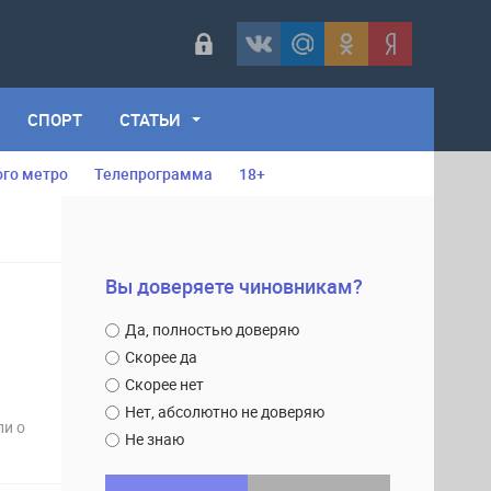
СПОРТ
СТАТЬИ
ого метро
Телепрограмма
18+
Вы доверяете чиновникам?
Да, полностью доверяю
Скорее да
Скорее нет
Нет, абсолютно не доверяю
ли о
Не знаю