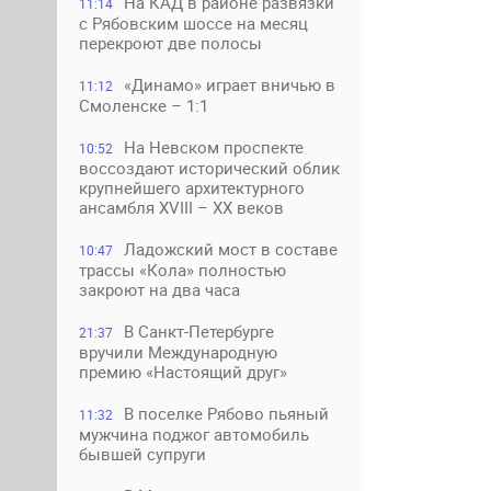
На КАД в районе развязки
11:14
с Рябовским шоссе на месяц
перекроют две полосы
«Динамо» играет вничью в
11:12
Смоленске – 1:1
На Невском проспекте
10:52
воссоздают исторический облик
крупнейшего архитектурного
ансамбля XVIII – XX веков
Ладожский мост в составе
10:47
трассы «Кола» полностью
закроют на два часа
В Санкт-Петербурге
21:37
вручили Международную
премию «Настоящий друг»
В поселке Рябово пьяный
11:32
мужчина поджог автомобиль
бывшей супруги