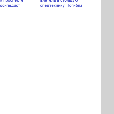
м проспекте
влетела в стоящую
лосипедист
спецтехнику. Погибла
пассажирка легковушки