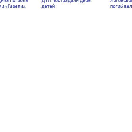
ина погибла
ДТП пострадали двое
Лиговско
ми «Газели»
детей
погиб ве