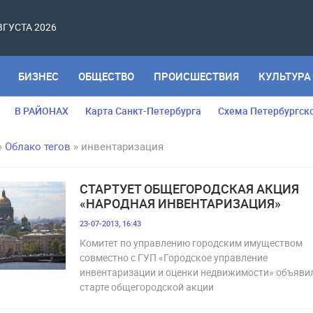
АВГУСТА 2026
БИЗНЕС
ОБЩЕСТВО
ПРОИСШЕСТВИЯ
КУЛЬТУРА
В РАЙОНАХ
Карта Санкт-Петербурга
Схема Петербургск
»
Облако тегов
» инвентаризация
СТАРТУЕТ ОБЩЕГОРОДСКАЯ АКЦИЯ
«НАРОДНАЯ ИНВЕНТАРИЗАЦИЯ»
23-07-2013, 16:43
Комитет по управлению городским имуществом
совместно с ГУП «Городское управление
инвентаризации и оценки недвижимости» объяви
старте общегородской акции