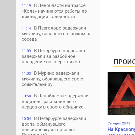
В Ленобласти на трассе
11:19
«Кола» начинаются работы по
ликвидации колейности
В Парголово задержали
11:14
мужчину, напавшего с ножом на
соседа
В Петербурге подростка
11:09
задержали за разбойное
ПРОИС
нападение на сверстников
В Мурино задержали
11:03
мужчину, обокравшего свою
сожительницу
В Ленобласти задержали
10:58
водителя, распылившего
перцовку в своего обидчика
В Петербурге задержали
10:54
Сегодня, 20:49
дропа, обманувшего
На Красноп
пенсионерку из поселка
Понтонный