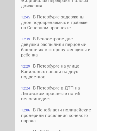
«Сортавала» перекроют полосы
движения
В Петербурге задержаны
12:45
двое подозреваемых в грабеже
на Северном проспекте
В Белоострове две
12:39
девушки распылили перцовый
баллончик в сторону женщины и
ребенка
В Петербурге на улице
12:29
Вавиловых напали на двух
подростков
В Петербурге в ДТП на
12:24
Лиговском проспекте погиб
велосипедист
В Ленобласти полицейские
12:06
проверили поселения кочевого
народа