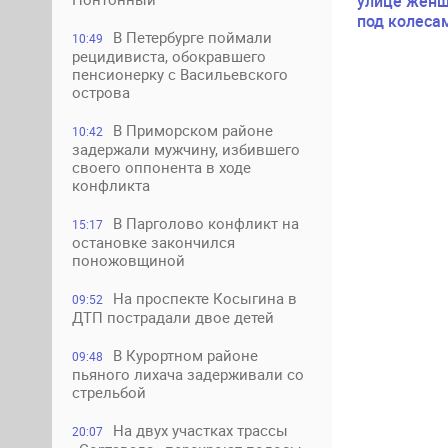
улице женщ
под колеса
В Петербурге поймали
10:49
рецидивиста, обокравшего
пенсионерку с Васильевского
острова
В Приморском районе
10:42
задержали мужчину, избившего
своего оппонента в ходе
конфликта
В Парголово конфликт на
15:17
остановке закончился
поножовщиной
На проспекте Косыгина в
09:52
ДТП пострадали двое детей
В Курортном районе
09:48
пьяного лихача задерживали со
стрельбой
На двух участках трассы
20:07