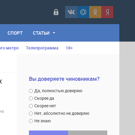
СПОРТ
СТАТЬИ
ого метро
Телепрограмма
18+
Вы доверяете чиновникам?
Х
Да, полностью доверяю
Скорее да
Скорее нет
на
Нет, абсолютно не доверяю
Не знаю