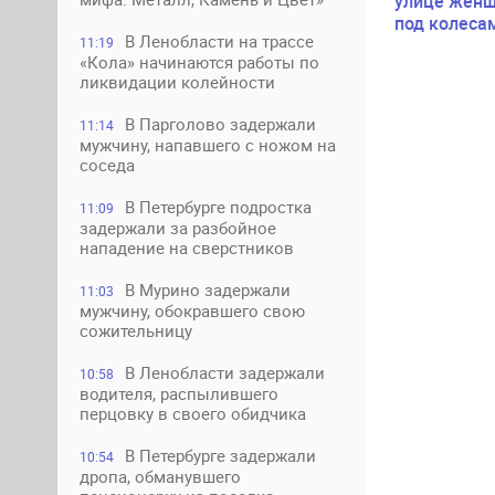
улице женщ
под колеса
В Ленобласти на трассе
11:19
«Кола» начинаются работы по
ликвидации колейности
В Парголово задержали
11:14
мужчину, напавшего с ножом на
соседа
В Петербурге подростка
11:09
задержали за разбойное
нападение на сверстников
В Мурино задержали
11:03
мужчину, обокравшего свою
сожительницу
В Ленобласти задержали
10:58
водителя, распылившего
перцовку в своего обидчика
В Петербурге задержали
10:54
дропа, обманувшего