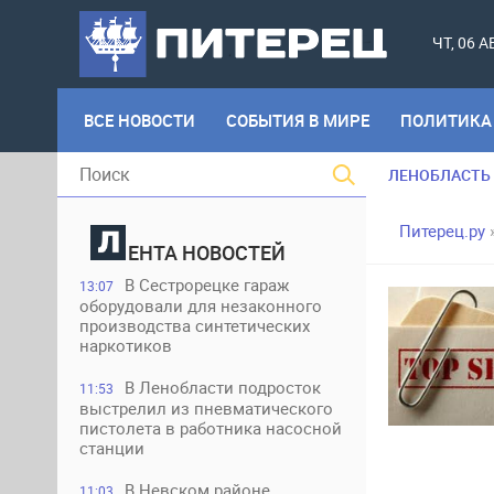
ЧТ, 06 
ВСЕ НОВОСТИ
СОБЫТИЯ В МИРЕ
ПОЛИТИКА
ЛЕНОБЛАСТЬ
Питерец.ру
ЕНТА НОВОСТЕЙ
В Сестрорецке гараж
13:07
оборудовали для незаконного
производства синтетических
наркотиков
В Ленобласти подросток
11:53
выстрелил из пневматического
пистолета в работника насосной
станции
В Невском районе
11:03