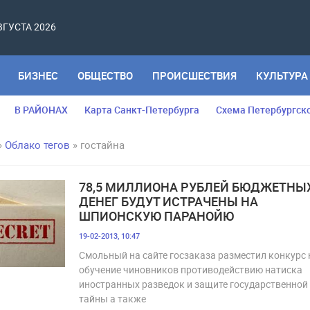
АВГУСТА 2026
БИЗНЕС
ОБЩЕСТВО
ПРОИСШЕСТВИЯ
КУЛЬТУРА
В РАЙОНАХ
Карта Санкт-Петербурга
Схема Петербургск
»
Облако тегов
» гостайна
78,5 МИЛЛИОНА РУБЛЕЙ БЮДЖЕТНЫ
ДЕНЕГ БУДУТ ИСТРАЧЕНЫ НА
ШПИОНСКУЮ ПАРАНОЙЮ
19-02-2013, 10:47
Смольный на сайте госзаказа разместил конкурс 
обучение чиновников противодействию натиска
иностранных разведок и защите государственной
тайны а также