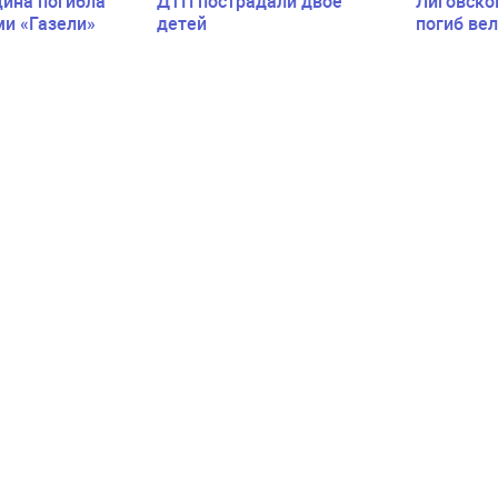
ина погибла
ДТП пострадали двое
Лиговско
ми «Газели»
детей
погиб ве