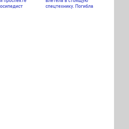
м проспекте
влетела в стоящую
лосипедист
спецтехнику. Погибла
пассажирка легковушки