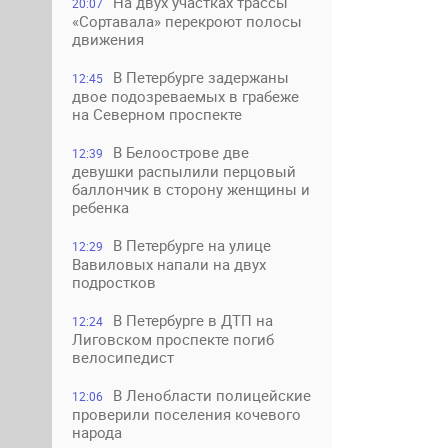
На двух участках трассы
20:07
«Сортавала» перекроют полосы
движения
В Петербурге задержаны
12:45
двое подозреваемых в грабеже
на Северном проспекте
В Белоострове две
12:39
девушки распылили перцовый
баллончик в сторону женщины и
ребенка
В Петербурге на улице
12:29
Вавиловых напали на двух
подростков
В Петербурге в ДТП на
12:24
Лиговском проспекте погиб
велосипедист
В Ленобласти полицейские
12:06
проверили поселения кочевого
народа