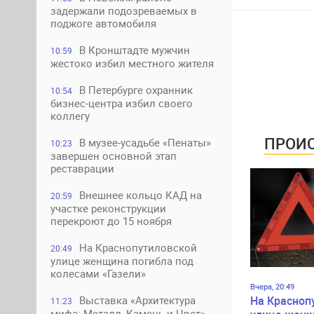
задержали подозреваемых в
поджоге автомобиля
В Кронштадте мужчин
10:59
жестоко избил местного жителя
В Петербурге охранник
10:54
бизнес-центра избил своего
коллегу
ПРОИС
В музее-усадьбе «Пенаты»
10:23
завершен основной этап
реставрации
Внешнее кольцо КАД на
20:59
участке реконструкции
перекроют до 15 ноября
На Краснопутиловской
20:49
улице женщина погибла под
колесами «Газели»
Вчера, 20:49
На Красноп
Выставка «Архитектура
11:23
мифа: Металл, Камень и Цвет»