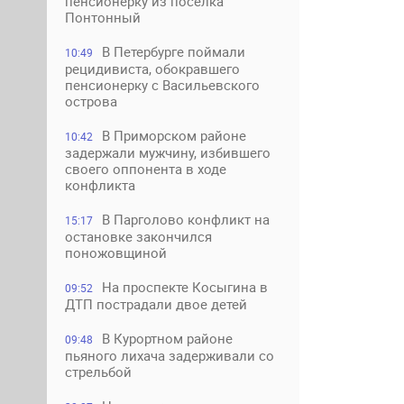
пенсионерку из поселка
Понтонный
В Петербурге поймали
10:49
рецидивиста, обокравшего
пенсионерку с Васильевского
острова
В Приморском районе
10:42
задержали мужчину, избившего
своего оппонента в ходе
конфликта
В Парголово конфликт на
15:17
остановке закончился
поножовщиной
На проспекте Косыгина в
09:52
ДТП пострадали двое детей
В Курортном районе
09:48
пьяного лихача задерживали со
стрельбой