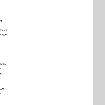
ют
ду из
авит
если
о
в.
чше
-