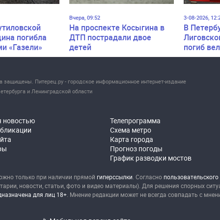
Вчера, 09:52
3-08-2026, 12:
утиловской
На проспекте Косыгина в
В Петерб
ина погибла
ДТП пострадали двое
Лиговско
ми «Газели»
детей
погиб ве
ва защищены. Питерец.ру - городское информационное интернет-издание
етербурга и Ленинградской области
я новостью
Телепрограмма
убликации
Схема метро
айта
Карта города
ры
Прогноз погоды
График разводки мостов
ожно только при наличии прямой
гиперссылки
. Согласно
пользовательского
рии, новости, статьи, фото и видео материалы). Для решения спорных сит
назначена для лиц 18+
. Мнение редакции может не всегда совпадать с мнен