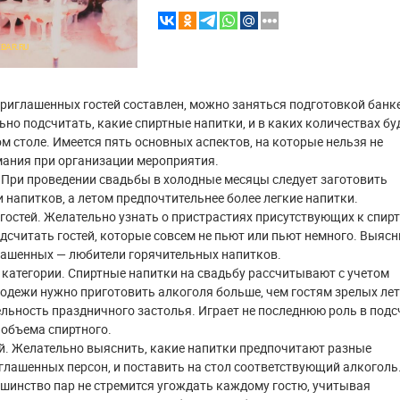
BAR.RU
приглашенных гостей составлен, можно заняться подготовкой банк
но подсчитать, какие спиртные напитки, и в каких количествах бу
м столе. Имеется пять основных аспектов, на которые нельзя не
мания при организации мероприятия.
. При проведении свадьбы в холодные месяцы следует заготовить
 напитков, а летом предпочтительнее более легкие напитки.
 гостей. Желательно узнать о пристрастиях присутствующих к спир
дсчитать гостей, которые совсем не пьют или пьют немного. Выясн
лашенных — любители горячительных напитков.
 категории. Спиртные напитки на свадьбу рассчитывают с учетом
одежи нужно приготовить алкоголя больше, чем гостям зрелых лет
льность праздничного застолья. Играет не последнюю роль в подс
объема спиртного.
ей. Желательно выяснить, какие напитки предпочитают разные
глашенных персон, и поставить на стол соответствующий алкоголь
шинство пар не стремится угождать каждому гостю, учитывая