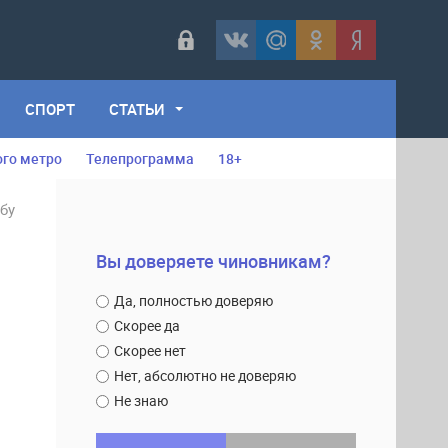
СПОРТ
СТАТЬИ
ого метро
Телепрограмма
18+
бу
Вы доверяете чиновникам?
Да, полностью доверяю
Скорее да
Скорее нет
Нет, абсолютно не доверяю
Не знаю