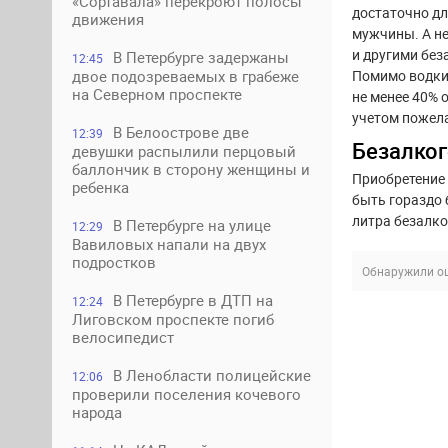
«Сортавала» перекроют полосы
достаточно дл
движения
мужчины. А не
и другими бе
В Петербурге задержаны
12:45
Помимо водки,
двое подозреваемых в грабеже
на Северном проспекте
не менее 40% 
учетом пожел
В Белоострове две
12:39
Безалко
девушки распылили перцовый
баллончик в сторону женщины и
Приобретение 
ребенка
быть гораздо 
литра безалко
В Петербурге на улице
12:29
Вавиловых напали на двух
подростков
Обнаружили ош
В Петербурге в ДТП на
12:24
Лиговском проспекте погиб
велосипедист
В Ленобласти полицейские
12:06
проверили поселения кочевого
народа