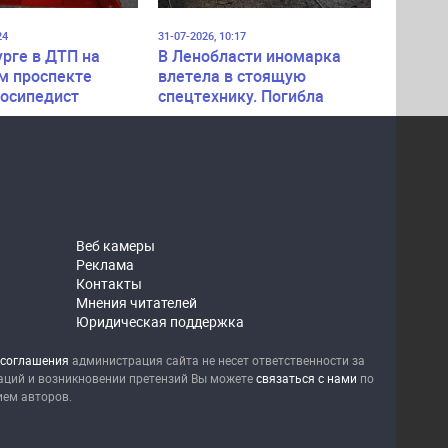
24
31-07-2026, 10:17
урге в ДТП на
В Ленобласти иномарка
м проспекте
влетела в стоящую
лосипедист
спецтехнику. Погибла
пассажирка легковушки
Веб камеры
Реклама
Контакты
Мнения читателей
Юридическая поддержка
 соглашения
администрация сайта не несет ответственности за
уаций и возникновении претензий Вы можете
связаться с нами
по
ием авторов.