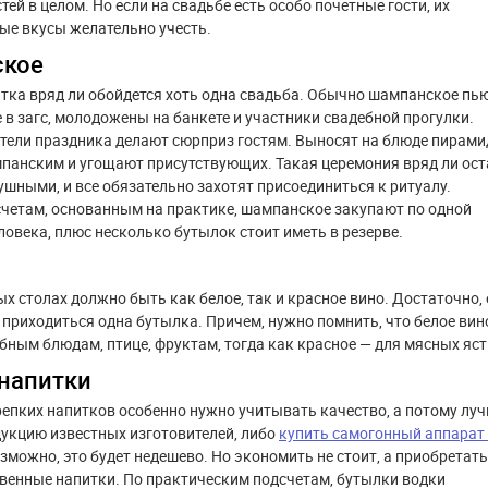
тей в целом. Но если на свадьбе есть особо почетные гости, их
ые вкусы желательно учесть.
кое
итка вряд ли обойдется хоть одна свадьба. Обычно шампанское пь
в загс, молодожены на банкете и участники свадебной прогулки.
тели праздника делают сюрприз гостям. Выносят на блюде пирами
панским и угощают присутствующих. Такая церемония вряд ли ост
ушными, и все обязательно захотят присоединиться к ритуалу.
четам, основанным на практике, шампанское закупают по одной
ловека, плюс несколько бутылок стоит иметь в резерве.
х столах должно быть как белое, так и красное вино. Достаточно, 
т приходиться одна бутылка. Причем, нужно помнить, что белое вин
бным блюдам, птице, фруктам, тогда как красное — для мясных яст
напитки
епких напитков особенно нужно учитывать качество, а потому лу
укцию известных изготовителей, либо
купить самогонный аппарат 
озможно, это будет недешево. Но экономить не стоит, а приобретать
венные напитки. По практическим подсчетам, бутылки водки