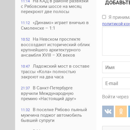
На КАД в районе развязки
11:14
ДОБАВЬТ
с Рябовским шоссе на месяц
перекроют две полосы
Я прини
«Динамо» играет вничью в
11:12
политикой ко
Смоленске – 1:1
На Невском проспекте
10:52
воссоздают исторический облик
крупнейшего архитектурного
ансамбля XVIII – XX веков
Ладожский мост в составе
10:47
трассы «Кола» полностью
закроют на два часа
В Санкт-Петербурге
21:37
вручили Международную
Войти через
премию «Настоящий друг»
В поселке Рябово пьяный
11:32
мужчина поджог автомобиль
бывшей супруги