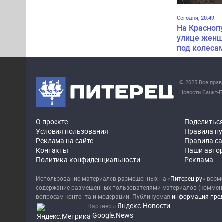
Сегодня, 20:49
На Красноп
улице женщ
под колеса
© 2025 Все пра
Новости Санкт-П
О проекте
Поделитьс
Условия пользования
Правила п
Реклама на сайте
Правила с
Контакты
Наши авто
Политика конфиденциальности
Реклама
Использование материалов размещенных на «
Питерец.ру
» возм
содержание размещенных пользователями материалов (коммента
вопросам контента и модерации. Публикуемая
информация пред
Яндекс.Новости
Партнеры
Google.News
и