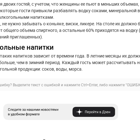
я двоих гостей, с учетом, что женщины ее пьют в меньших объемах,
которые гости привыкли разбавлять водку соками, минеральной 
залкогольными напитками.
 не нужно забывать о коньяке, виски, ликере. На столе их должно 
от общего объема спиртного, а остальные 60% приходятся на водку 
аний приглашенных).
гольные напитки
таких напитков зависит от времени года. В летние месяцы их долж
больше, чем в зимний период. Каждый гость может рассчитывать н
гольной продукции: соков, воды, морса.
ибку? Выделите текст с ошибкой и нажмите Ctrl+Enter, либо нажмите
"ОШИБК