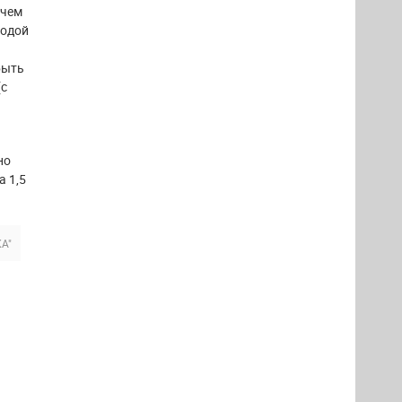
 чем
водой
быть
(с
но
а 1,5
А"