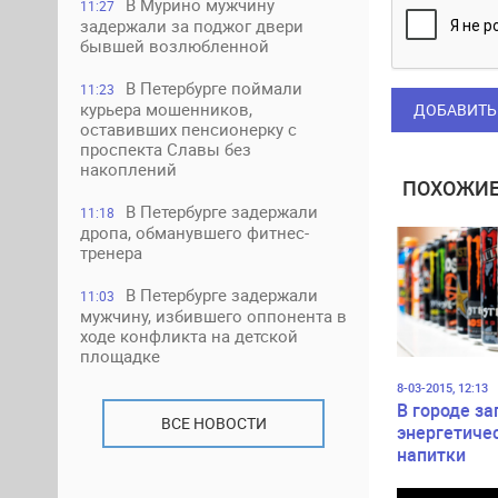
В Мурино мужчину
11:27
задержали за поджог двери
бывшей возлюбленной
В Петербурге поймали
11:23
курьера мошенников,
ДОБАВИТЬ
оставивших пенсионерку с
проспекта Славы без
накоплений
ПОХОЖИЕ
В Петербурге задержали
11:18
дропа, обманувшего фитнес-
тренера
В Петербурге задержали
11:03
мужчину, избившего оппонента в
ходе конфликта на детской
площадке
8-03-2015, 12:13
В городе з
ВСЕ НОВОСТИ
энергетиче
напитки