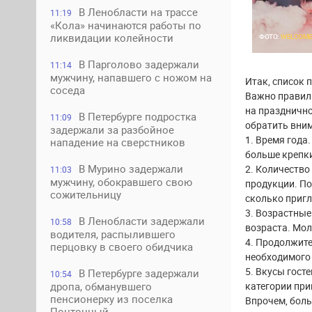
В Ленобласти на трассе
11:19
«Кола» начинаются работы по
ликвидации колейности
ФОТО:
WELCOME
В Парголово задержали
11:14
мужчину, напавшего с ножом на
Итак, список 
соседа
Важно правиль
на празднично
В Петербурге подростка
11:09
обратить вни
задержали за разбойное
1. Время года
нападение на сверстников
больше крепки
В Мурино задержали
2. Количество
11:03
мужчину, обокравшего свою
продукции. По
сожительницу
сколько приг
3. Возрастные
В Ленобласти задержали
10:58
возраста. Мол
водителя, распылившего
4. Продолжите
перцовку в своего обидчика
необходимого 
5. Вкусы гост
В Петербурге задержали
10:54
категории при
дропа, обманувшего
пенсионерку из поселка
Впрочем, боль
Понтонный