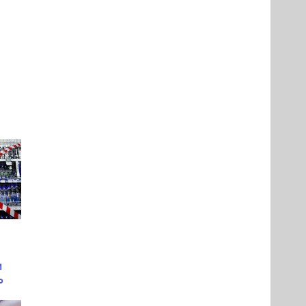
и
ь
ых