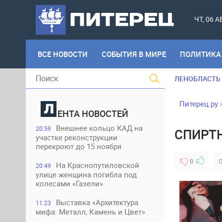
ЧТ, 06 
ВСЕ НОВОСТИ
СОБЫТИЯ В МИРЕ
ПОЛИТИКА
ЛЕНОБЛАСТЬ
Питерец.ру
ЕНТА НОВОСТЕЙ
Внешнее кольцо КАД на
20:59
СПИРТН
участке реконструкции
перекроют до 15 ноября
0
О
На Краснопутиловской
20:49
улице женщина погибла под
колесами «Газели»
Выставка «Архитектура
11:23
мифа: Металл, Камень и Цвет»