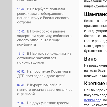
пожелания гос
индивидуальн
В Петербурге поймали
10:49
Шампанс
рецидивиста, обокравшего
пенсионерку с Васильевского
Без этого нап
острова
приглашенные 
Иногда устрои
В Приморском районе
10:42
задержали мужчину, избившего
бокалов с шам
своего оппонента в ходе
гостей равнод
конфликта
Благодаря рас
бутылке на че
В Парголово конфликт на
15:17
Вино
остановке закончился
поножовщиной
На праздничны
на гостя буде
На проспекте Косыгина в
09:52
подходит к ры
ДТП пострадали двое детей
Крепкие 
В Курортном районе
09:48
пьяного лихача задерживали со
При выборе кр
стрельбой
покупать прод
КовкаГрад
. В
На двух участках трассы
20:07
только качест