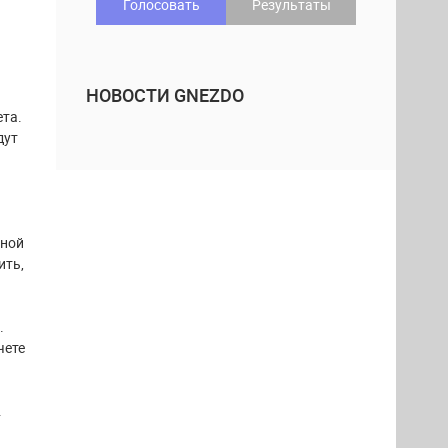
Голосовать
Результаты
НОВОСТИ GNEZDO
ета.
дут
тной
ить,
.
чете
.