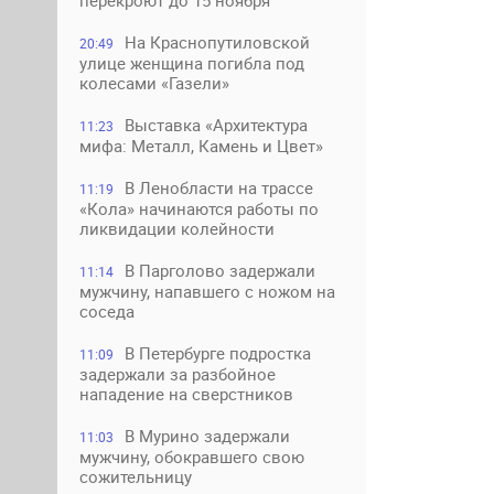
перекроют до 15 ноября
На Краснопутиловской
20:49
улице женщина погибла под
колесами «Газели»
Выставка «Архитектура
11:23
мифа: Металл, Камень и Цвет»
В Ленобласти на трассе
11:19
«Кола» начинаются работы по
ликвидации колейности
В Парголово задержали
11:14
мужчину, напавшего с ножом на
соседа
В Петербурге подростка
11:09
задержали за разбойное
нападение на сверстников
В Мурино задержали
11:03
мужчину, обокравшего свою
сожительницу