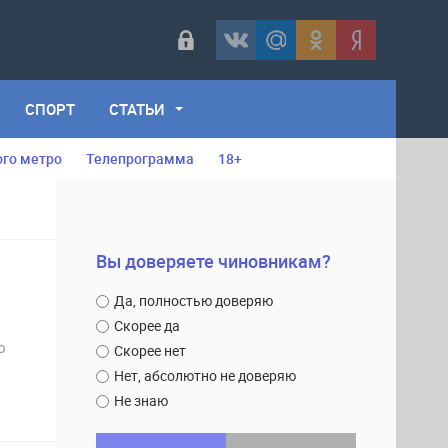
СПОРТ
СТАТЬИ
ого метро
Телепрограмма
18+
Вы доверяете чиновникам?
Да, полностью доверяю
Скорее да
ю
Скорее нет
Нет, абсолютно не доверяю
Не знаю