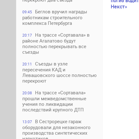
погиб водит
Некст»
Беглов вручил награды
09:45
работникам строительного
комплекса Петербурга
На трассе «Сортавала» в
20:17
районе Агалатово будут
полностью перекрывать все
съезды
Съезды в узле
20:11
пересечения КАД и
Левашовского шоссе полностью
перекроют
На трассе «Сортавала»
20:08
прошли межведомственные
учения по ликвидации
последствий крупного ДТП
В Сестрорецке гараж
13:07
оборудовали для незаконного
производства синтетических
наркотиков