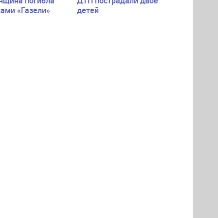
нщина погибла
ДТП пострадали двое
сами «Газели»
детей