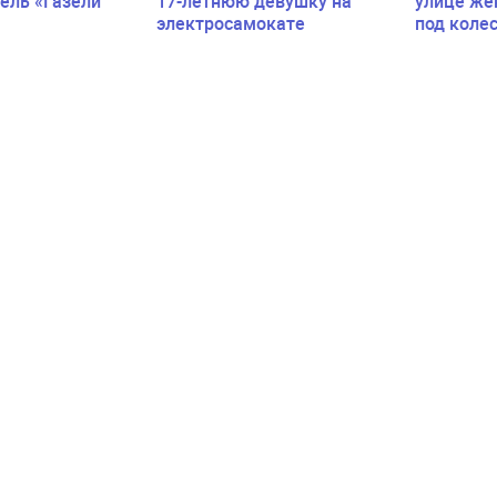
ель «Газели
17-летнюю девушку на
улице же
электросамокате
под коле