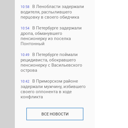
В Ленобласти задержали
10:58
водителя, распылившего
перцовку в своего обидчика
В Петербурге задержали
10:54
дропа, обманувшего
пенсионерку из поселка
Понтонный
В Петербурге поймали
10:49
рецидивиста, обокравшего
пенсионерку с Васильевского
острова
В Приморском районе
10:42
задержали мужчину, избившего
своего оппонента в ходе
конфликта
ВСЕ НОВОСТИ