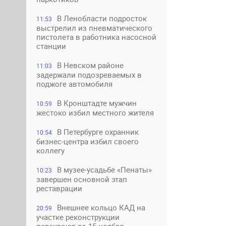
В Ленобласти подросток
11:53
выстрелил из пневматического
пистолета в работника насосной
станции
В Невском районе
11:03
задержали подозреваемых в
поджоге автомобиля
В Кронштадте мужчин
10:59
жестоко избил местного жителя
В Петербурге охранник
10:54
бизнес-центра избил своего
коллегу
В музее-усадьбе «Пенаты»
10:23
завершен основной этап
реставрации
Внешнее кольцо КАД на
20:59
участке реконструкции