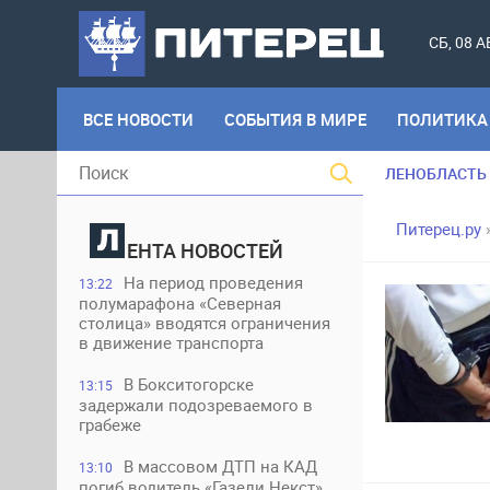
СБ, 08 
ВСЕ НОВОСТИ
СОБЫТИЯ В МИРЕ
ПОЛИТИКА
ЛЕНОБЛАСТЬ
Питерец.ру
ЕНТА НОВОСТЕЙ
На период проведения
13:22
полумарафона «Северная
столица» вводятся ограничения
в движение транспорта
В Бокситогорске
13:15
задержали подозреваемого в
грабеже
В массовом ДТП на КАД
13:10
погиб водитель «Газели Некст»