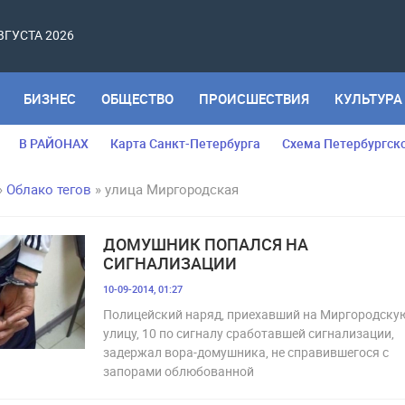
АВГУСТА 2026
БИЗНЕС
ОБЩЕСТВО
ПРОИСШЕСТВИЯ
КУЛЬТУРА
В РАЙОНАХ
Карта Санкт-Петербурга
Схема Петербургск
»
Облако тегов
» улица Миргородская
ДОМУШНИК ПОПАЛСЯ НА
СИГНАЛИЗАЦИИ
10-09-2014, 01:27
Полицейский наряд, приехавший на Миргородску
улицу, 10 по сигналу сработавшей сигнализации,
задержал вора-домушника, не справившегося с
запорами облюбованной