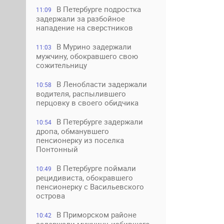
В Петербурге подростка
11:09
задержали за разбойное
нападение на сверстников
В Мурино задержали
11:03
мужчину, обокравшего свою
сожительницу
В Ленобласти задержали
10:58
водителя, распылившего
перцовку в своего обидчика
В Петербурге задержали
10:54
дропа, обманувшего
пенсионерку из поселка
Понтонный
В Петербурге поймали
10:49
рецидивиста, обокравшего
пенсионерку с Васильевского
острова
В Приморском районе
10:42