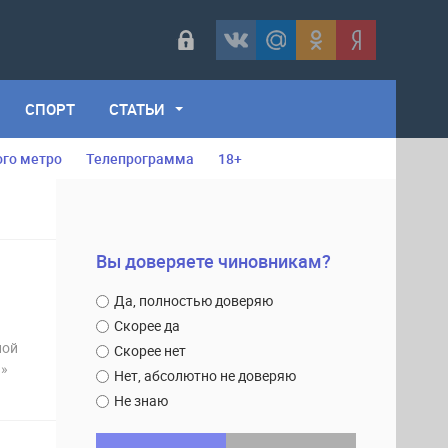
СПОРТ
СТАТЬИ
ого метро
Телепрограмма
18+
Вы доверяете чиновникам?
Да, полностью доверяю
Скорее да
ной
Скорее нет
й»
Нет, абсолютно не доверяю
Не знаю