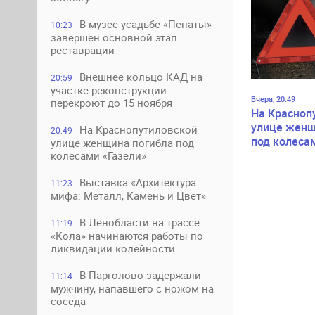
В музее-усадьбе «Пенаты»
10:23
завершен основной этап
реставрации
Внешнее кольцо КАД на
20:59
участке реконструкции
Вчера, 20:49
перекроют до 15 ноября
На Красноп
улице женщ
На Краснопутиловской
20:49
под колеса
улице женщина погибла под
колесами «Газели»
Выставка «Архитектура
11:23
мифа: Металл, Камень и Цвет»
В Ленобласти на трассе
11:19
«Кола» начинаются работы по
ликвидации колейности
В Парголово задержали
11:14
мужчину, напавшего с ножом на
соседа