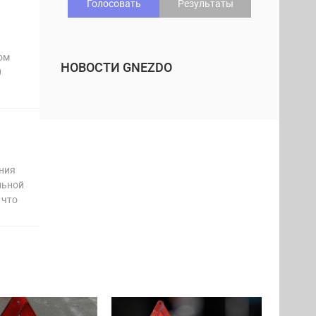
Голосовать
Результаты
ом
НОВОСТИ GNEZDO
0
ения
льной
 что