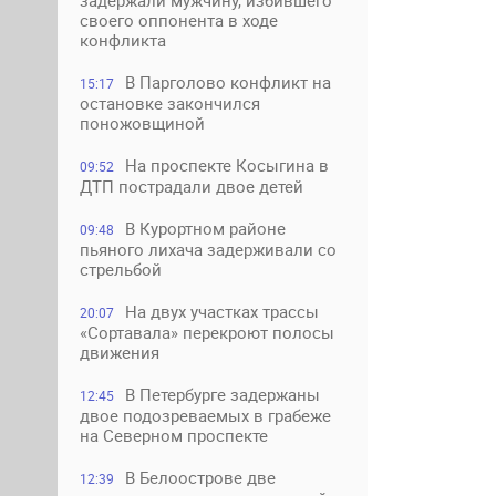
задержали мужчину, избившего
своего оппонента в ходе
конфликта
В Парголово конфликт на
15:17
остановке закончился
поножовщиной
На проспекте Косыгина в
09:52
ДТП пострадали двое детей
В Курортном районе
09:48
пьяного лихача задерживали со
стрельбой
На двух участках трассы
20:07
«Сортавала» перекроют полосы
движения
В Петербурге задержаны
12:45
двое подозреваемых в грабеже
на Северном проспекте
В Белоострове две
12:39