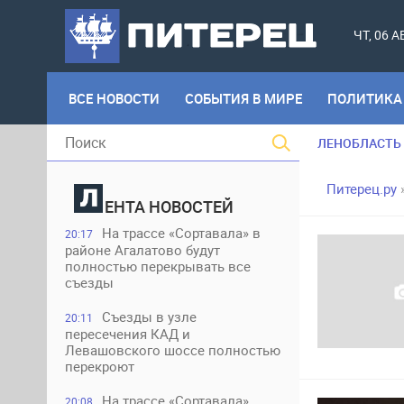
ЧТ, 06 
ВСЕ НОВОСТИ
СОБЫТИЯ В МИРЕ
ПОЛИТИКА
ЛЕНОБЛАСТЬ
Питерец.ру
ЕНТА НОВОСТЕЙ
На трассе «Сортавала» в
20:17
районе Агалатово будут
полностью перекрывать все
съезды
Съезды в узле
20:11
пересечения КАД и
Левашовского шоссе полностью
перекроют
На трассе «Сортавала»
20:08