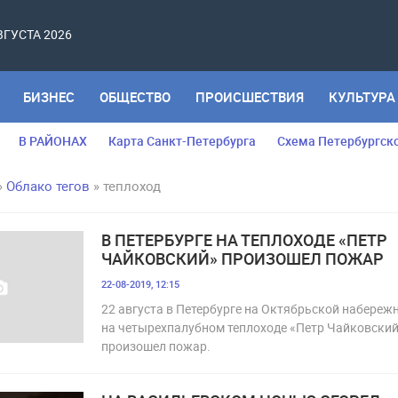
АВГУСТА 2026
БИЗНЕС
ОБЩЕСТВО
ПРОИСШЕСТВИЯ
КУЛЬТУРА
В РАЙОНАХ
Карта Санкт-Петербурга
Схема Петербургск
»
Облако тегов
» теплоход
В ПЕТЕРБУРГЕ НА ТЕПЛОХОДЕ «ПЕТР
ЧАЙКОВСКИЙ» ПРОИЗОШЕЛ ПОЖАР
22-08-2019, 12:15
22 августа в Петербурге на Октябрьской набереж
на четырехпалубном теплоходе «Петр Чайковски
произошел пожар.