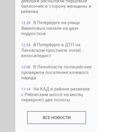
девушки распылили перцовый
баллончик в сторону женщины и
ребенка
В Петербурге на улице
12:29
Вавиловых напали на двух
подростков
В Петербурге в ДТП на
12:24
Лиговском проспекте погиб
велосипедист
В Ленобласти полицейские
12:06
проверили поселения кочевого
народа
На КАД в районе развязки
11:14
с Рябовским шоссе на месяц
перекроют две полосы
ВСЕ НОВОСТИ