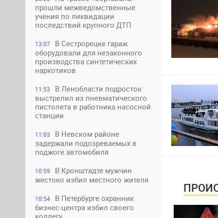
прошли межведомственные
учения по ликвидации
последствий крупного ДТП
В Сестрорецке гараж
13:07
оборудовали для незаконного
производства синтетических
наркотиков
В Ленобласти подросток
11:53
выстрелил из пневматического
пистолета в работника насосной
станции
В Невском районе
11:03
задержали подозреваемых в
поджоге автомобиля
В Кронштадте мужчин
10:59
жестоко избил местного жителя
ПРОИС
В Петербурге охранник
10:54
бизнес-центра избил своего
коллегу