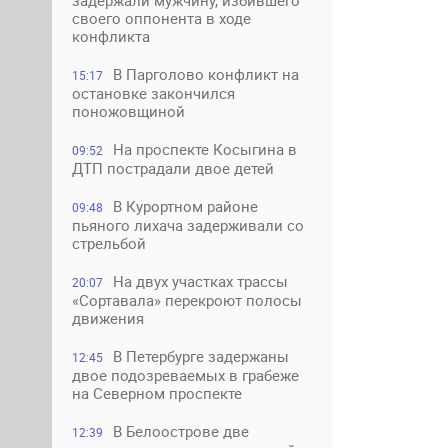
задержали мужчину, избившего
своего оппонента в ходе
конфликта
В Парголово конфликт на
15:17
остановке закончился
поножовщиной
На проспекте Косыгина в
09:52
ДТП пострадали двое детей
В Курортном районе
09:48
пьяного лихача задерживали со
стрельбой
На двух участках трассы
20:07
«Сортавала» перекроют полосы
движения
В Петербурге задержаны
12:45
двое подозреваемых в грабеже
на Северном проспекте
В Белоострове две
12:39