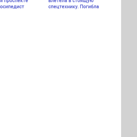
м проспекте
влетела в стоящую
лосипедист
спецтехнику. Погибла
пассажирка легковушки