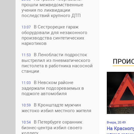
прошли межведомственные
учения по ликвидации
последствий крупного ДТП
В Сестрорецке гараж
13:07
оборудовали для незаконного
производства синтетических
наркотиков
В Ленобласти подросток
11:53
ПРОИС
выстрелил из пневматического
пистолета в работника насосной
станции
В Невском районе
11:03
задержали подозреваемых в
поджоге автомобиля
В Кронштадте мужчин
10:59
жестоко избил местного жителя
В Петербурге охранник
10:54
Вчера, 20:49
бизнес-центра избил своего
На Красноп
коллегу