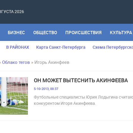
АВГУСТА 2026
БИЗНЕС
ОБЩЕСТВО
ПРОИСШЕСТВИЯ
КУЛЬТУРА
В РАЙОНАХ
Карта Санкт-Петербурга
Схема Петербургск
»
Облако тегов
» Игорь Акинфеев
ОН МОЖЕТ ВЫТЕСНИТЬ АКИНФЕЕВА
5-10-2013, 00:37
Футбольные специалисты Юрия Лодыгина счита
конкурентом Игоря Акинфеева.