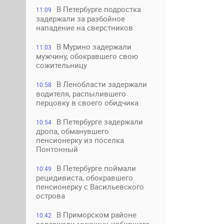
В Петербурге подростка
11:09
задержали за разбойное
нападение на сверстников
В Мурино задержали
11:03
мужчину, обокравшего свою
сожительницу
В Ленобласти задержали
10:58
водителя, распылившего
перцовку в своего обидчика
В Петербурге задержали
10:54
дропа, обманувшего
пенсионерку из поселка
Понтонный
В Петербурге поймали
10:49
рецидивиста, обокравшего
пенсионерку с Васильевского
острова
В Приморском районе
10:42