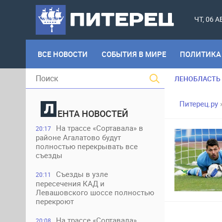
ЧТ, 06 
ВСЕ НОВОСТИ
СОБЫТИЯ В МИРЕ
ПОЛИТИКА
ЛЕНОБЛАСТЬ
Питерец.ру
ЕНТА НОВОСТЕЙ
На трассе «Сортавала» в
20:17
районе Агалатово будут
полностью перекрывать все
съезды
Съезды в узле
20:11
пересечения КАД и
Левашовского шоссе полностью
перекроют
На трассе «Сортавала»
20:08