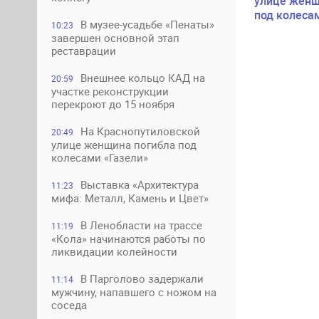
улице женщ
под колеса
В музее-усадьбе «Пенаты»
10:23
завершен основной этап
реставрации
Внешнее кольцо КАД на
20:59
участке реконструкции
перекроют до 15 ноября
На Краснопутиловской
20:49
улице женщина погибла под
колесами «Газели»
Выставка «Архитектура
11:23
мифа: Металл, Камень и Цвет»
В Ленобласти на трассе
11:19
«Кола» начинаются работы по
ликвидации колейности
В Парголово задержали
11:14
мужчину, напавшего с ножом на
соседа