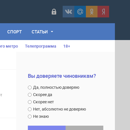
СПОРТ
СТАТЬИ
ого метро
Телепрограмма
18+
Вы доверяете чиновникам?
Да, полностью доверяю
Скорее да
ют
Скорее нет
Нет, абсолютно не доверяю
Не знаю