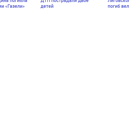
ина погибла
ДТП пострадали двое
Лиговско
ми «Газели»
детей
погиб ве