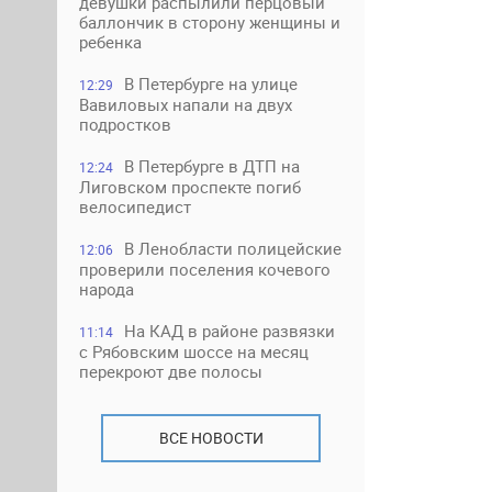
девушки распылили перцовый
баллончик в сторону женщины и
ребенка
В Петербурге на улице
12:29
Вавиловых напали на двух
подростков
В Петербурге в ДТП на
12:24
Лиговском проспекте погиб
велосипедист
В Ленобласти полицейские
12:06
проверили поселения кочевого
народа
На КАД в районе развязки
11:14
с Рябовским шоссе на месяц
перекроют две полосы
ВСЕ НОВОСТИ