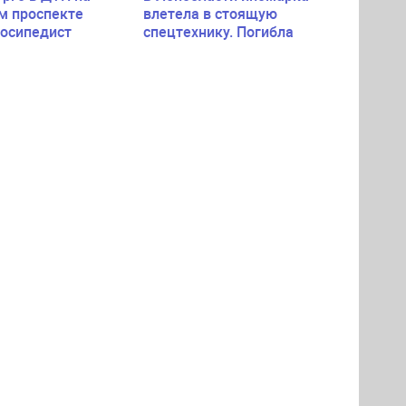
м проспекте
влетела в стоящую
лосипедист
спецтехнику. Погибла
пассажирка легковушки