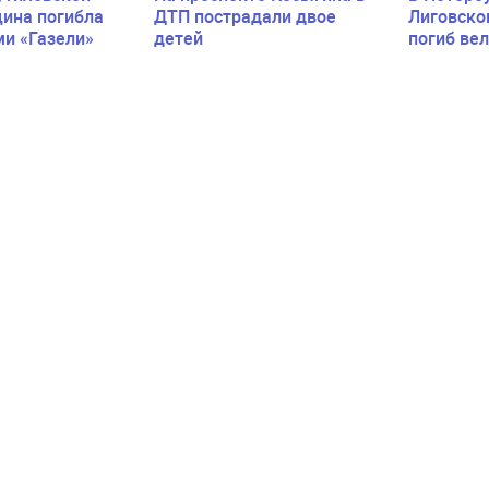
ина погибла
ДТП пострадали двое
Лиговско
ми «Газели»
детей
погиб ве