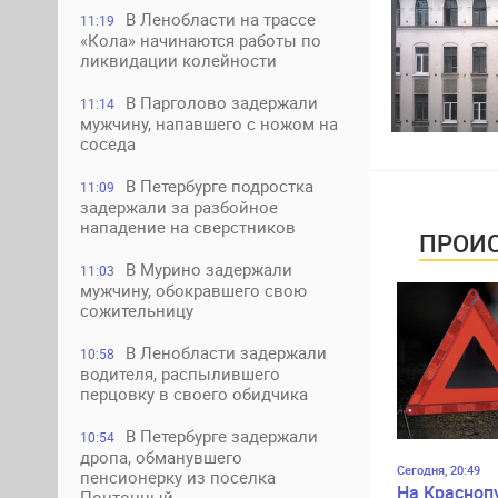
В Ленобласти на трассе
11:19
«Кола» начинаются работы по
ликвидации колейности
В Парголово задержали
11:14
мужчину, напавшего с ножом на
соседа
В Петербурге подростка
11:09
задержали за разбойное
нападение на сверстников
ПРОИС
В Мурино задержали
11:03
мужчину, обокравшего свою
сожительницу
В Ленобласти задержали
10:58
водителя, распылившего
перцовку в своего обидчика
В Петербурге задержали
10:54
дропа, обманувшего
Сегодня, 20:49
пенсионерку из поселка
На Красноп
Понтонный