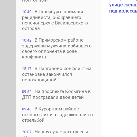
улице женщ
под колеса
В Петербурге поймали
10:49
рецидивиста, обокравшего
пенсионерку с Васильевского
острова
В Приморском районе
10:42
задержали мужчину, избившего
своего оппонента в ходе
конфликта
В Парголово конфликт на
15:17
остановке закончился
поножовщиной
На проспекте Косыгина в
09:52
ДТП пострадали двое детей
В Курортном районе
09:48
пьяного лихача задерживали со
стрельбой
На двух участках трассы
20:07