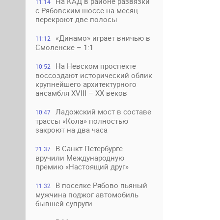
На КАД в районе развязки
11:14
с Рябовским шоссе на месяц
перекроют две полосы
«Динамо» играет вничью в
11:12
Смоленске – 1:1
На Невском проспекте
10:52
воссоздают исторический облик
крупнейшего архитектурного
ансамбля XVIII – XX веков
Ладожский мост в составе
10:47
трассы «Кола» полностью
закроют на два часа
В Санкт-Петербурге
21:37
вручили Международную
премию «Настоящий друг»
В поселке Рябово пьяный
11:32
мужчина поджог автомобиль
бывшей супруги