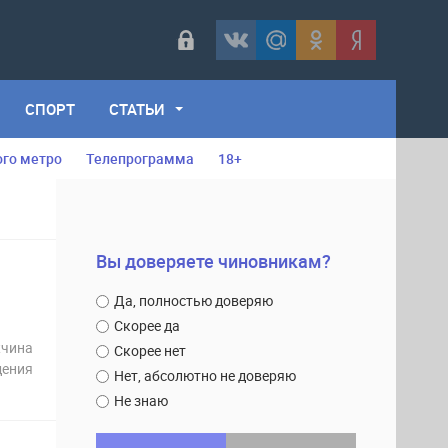
СПОРТ
СТАТЬИ
ого метро
Телепрограмма
18+
Вы доверяете чиновникам?
Да, полностью доверяю
Скорее да
жчина
Скорее нет
дения
Нет, абсолютно не доверяю
Не знаю