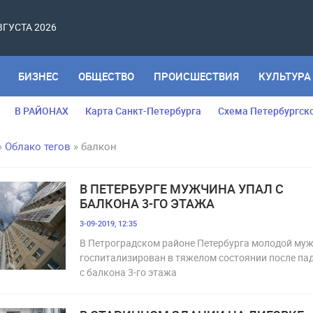
АВГУСТА 2026
БИЗНЕС
ОБЩЕСТВО
ПРОИСШЕСТВИЯ
КУЛЬТУРА
В РАЙОНАХ
Карта Санкт-Петербурга
Схема Петербургск
»
Облако тегов
» балкон
В ПЕТЕРБУРГЕ МУЖЧИНА УПАЛ С
БАЛКОНА 3-ГО ЭТАЖА
3-09-2019, 12:35
В Петроградском районе Петербурга молодой му
госпитализирован в тяжелом состоянии после па
с балкона 3-го этажа