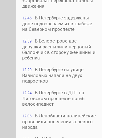
«Сортавала» перекроют полосы
движения
В Петербурге задержаны
12:45
двое подозреваемых в грабеже
на Северном проспекте
В Белоострове две
12:39
девушки распылили перцовый
баллончик в сторону женщины и
ребенка
В Петербурге на улице
12:29
Вавиловых напали на двух
подростков
В Петербурге в ДТП на
12:24
Лиговском проспекте погиб
велосипедист
В Ленобласти полицейские
12:06
проверили поселения кочевого
народа