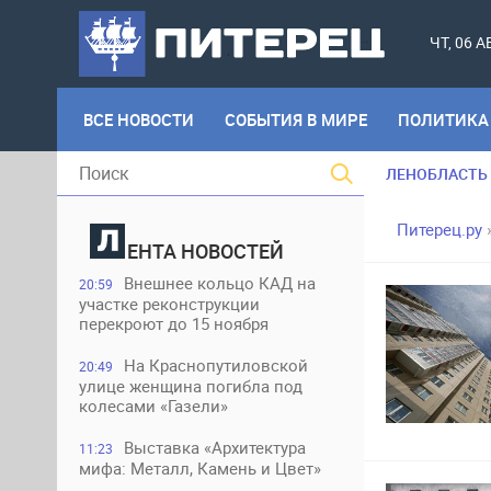
ЧТ, 06 
ВСЕ НОВОСТИ
СОБЫТИЯ В МИРЕ
ПОЛИТИКА
ЛЕНОБЛАСТЬ
Питерец.ру
ЕНТА НОВОСТЕЙ
Внешнее кольцо КАД на
20:59
участке реконструкции
перекроют до 15 ноября
На Краснопутиловской
20:49
улице женщина погибла под
колесами «Газели»
Выставка «Архитектура
11:23
мифа: Металл, Камень и Цвет»