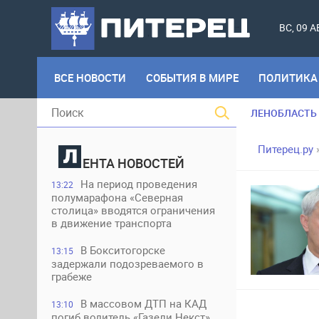
ВС, 09 
ВСЕ НОВОСТИ
СОБЫТИЯ В МИРЕ
ПОЛИТИКА
ЛЕНОБЛАСТЬ
Питерец.ру
ЕНТА НОВОСТЕЙ
На период проведения
13:22
полумарафона «Северная
столица» вводятся ограничения
в движение транспорта
В Бокситогорске
13:15
задержали подозреваемого в
грабеже
В массовом ДТП на КАД
13:10
погиб водитель «Газели Некст»