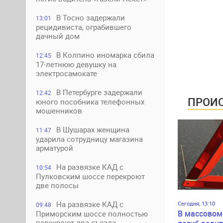
В Тосно задержали
13:01
рецидивиста, ограбившего
дачный дом
В Колпино иномарка сбила
12:45
17-летнюю девушку на
электросамокате
В Петербурге задержали
12:42
ПРОИС
юного пособника телефонных
мошенников
В Шушарах женщина
11:47
ударила сотрудницу магазина
арматурой
На развязке КАД с
10:54
Пулковским шоссе перекроют
две полосы
На развязке КАД с
Сегодня, 13:10
09:48
В массовом
Приморским шоссе полностью
перекроют два съезда