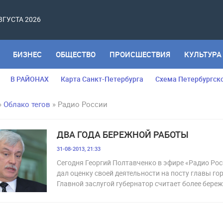
АВГУСТА 2026
БИЗНЕС
ОБЩЕСТВО
ПРОИСШЕСТВИЯ
КУЛЬТУРА
В РАЙОНАХ
Карта Санкт-Петербурга
Схема Петербургск
»
Облако тегов
» Радио России
ДВА ГОДА БЕРЕЖНОЙ РАБОТЫ
31-08-2013, 21:33
Сегодня Георгий Полтавченко в эфире «Радио Рос
дал оценку своей деятельности на посту главы го
Главной заслугой губернатор считает более бере