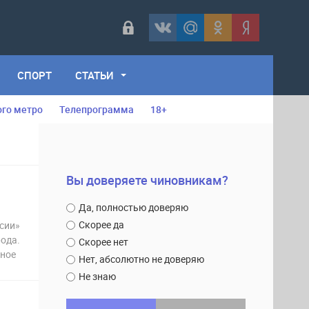
СПОРТ
СТАТЬИ
ого метро
Телепрограмма
18+
Вы доверяете чиновникам?
Да, полностью доверяю
Скорее да
сии»
рода.
Скорее нет
жное
Нет, абсолютно не доверяю
Не знаю