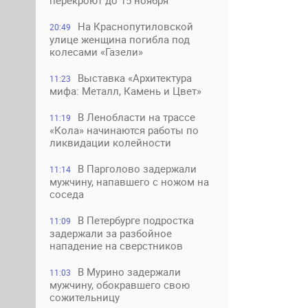
перекроют до 15 ноября
На Краснопутиловской
20:49
улице женщина погибла под
колесами «Газели»
Выставка «Архитектура
11:23
мифа: Металл, Камень и Цвет»
В Ленобласти на трассе
11:19
«Кола» начинаются работы по
ликвидации колейности
В Парголово задержали
11:14
мужчину, напавшего с ножом на
соседа
В Петербурге подростка
11:09
задержали за разбойное
нападение на сверстников
В Мурино задержали
11:03
мужчину, обокравшего свою
сожительницу