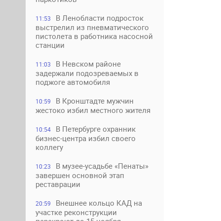
В Ленобласти подросток
11:53
выстрелил из пневматического
пистолета в работника насосной
станции
В Невском районе
11:03
задержали подозреваемых в
поджоге автомобиля
В Кронштадте мужчин
10:59
жестоко избил местного жителя
В Петербурге охранник
10:54
бизнес-центра избил своего
коллегу
В музее-усадьбе «Пенаты»
10:23
завершен основной этап
реставрации
Внешнее кольцо КАД на
20:59
участке реконструкции