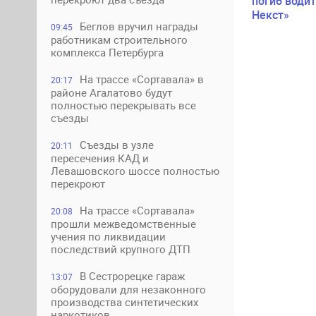
погиб водит
Некст»
Беглов вручил награды
09:45
работникам строительного
комплекса Петербурга
На трассе «Сортавала» в
20:17
районе Агалатово будут
полностью перекрывать все
съезды
Съезды в узле
20:11
пересечения КАД и
Левашовского шоссе полностью
перекроют
На трассе «Сортавала»
20:08
прошли межведомственные
учения по ликвидации
последствий крупного ДТП
В Сестрорецке гараж
13:07
оборудовали для незаконного
производства синтетических
наркотиков