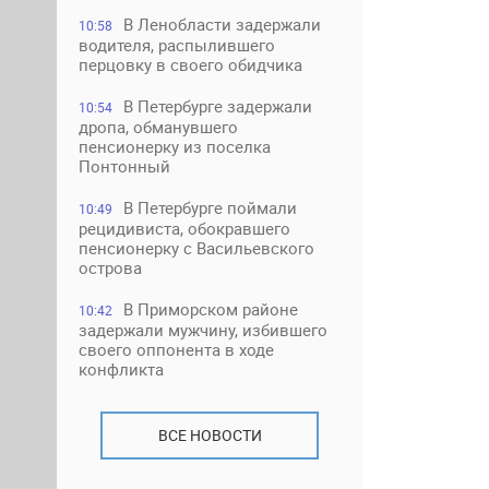
В Ленобласти задержали
10:58
водителя, распылившего
перцовку в своего обидчика
В Петербурге задержали
10:54
дропа, обманувшего
пенсионерку из поселка
Понтонный
В Петербурге поймали
10:49
рецидивиста, обокравшего
пенсионерку с Васильевского
острова
В Приморском районе
10:42
задержали мужчину, избившего
своего оппонента в ходе
конфликта
ВСЕ НОВОСТИ