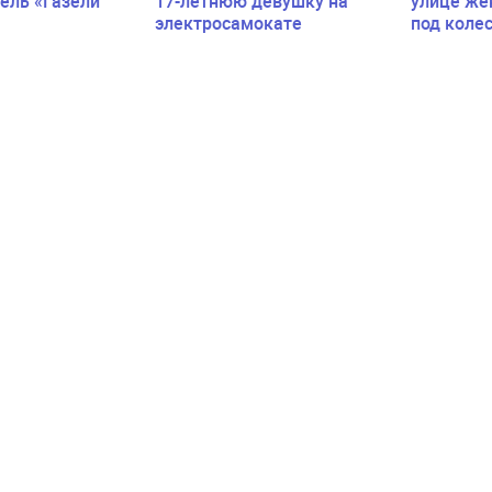
ель «Газели
17-летнюю девушку на
улице же
электросамокате
под коле