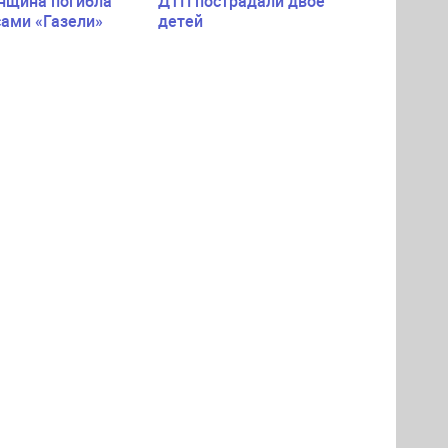
нщина погибла
ДТП пострадали двое
сами «Газели»
детей