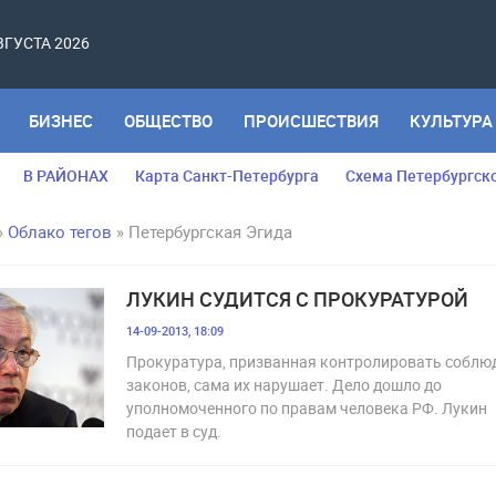
АВГУСТА 2026
БИЗНЕС
ОБЩЕСТВО
ПРОИСШЕСТВИЯ
КУЛЬТУРА
В РАЙОНАХ
Карта Санкт-Петербурга
Схема Петербургск
»
Облако тегов
» Петербургская Эгида
ЛУКИН СУДИТСЯ С ПРОКУРАТУРОЙ
14-09-2013, 18:09
Прокуратура, призванная контролировать соблю
законов, сама их нарушает. Дело дошло до
уполномоченного по правам человека РФ. Лукин
подает в суд.