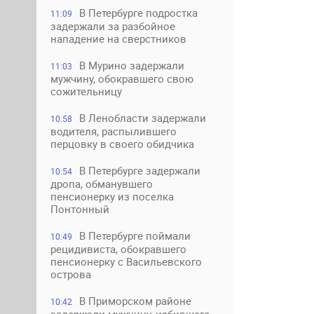
В Петербурге подростка
11:09
задержали за разбойное
нападение на сверстников
В Мурино задержали
11:03
мужчину, обокравшего свою
сожительницу
В Ленобласти задержали
10:58
водителя, распылившего
перцовку в своего обидчика
В Петербурге задержали
10:54
дропа, обманувшего
пенсионерку из поселка
Понтонный
В Петербурге поймали
10:49
рецидивиста, обокравшего
пенсионерку с Васильевского
острова
В Приморском районе
10:42