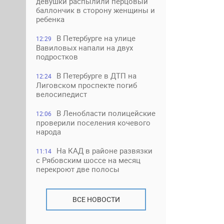
девушки распылили перцовый
баллончик в сторону женщины и
ребенка
В Петербурге на улице
12:29
Вавиловых напали на двух
подростков
В Петербурге в ДТП на
12:24
Лиговском проспекте погиб
велосипедист
В Ленобласти полицейские
12:06
проверили поселения кочевого
народа
На КАД в районе развязки
11:14
с Рябовским шоссе на месяц
перекроют две полосы
ВСЕ НОВОСТИ