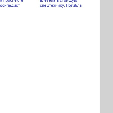
м проспекте
влетела в стоящую
лосипедист
спецтехнику. Погибла
пассажирка легковушки