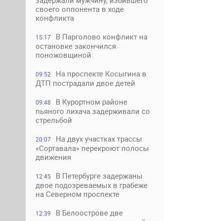
задержали мужчину, избившего
своего оппонента в ходе
конфликта
В Парголово конфликт на
15:17
остановке закончился
поножовщиной
На проспекте Косыгина в
09:52
ДТП пострадали двое детей
В Курортном районе
09:48
пьяного лихача задерживали со
стрельбой
На двух участках трассы
20:07
«Сортавала» перекроют полосы
движения
В Петербурге задержаны
12:45
двое подозреваемых в грабеже
на Северном проспекте
В Белоострове две
12:39