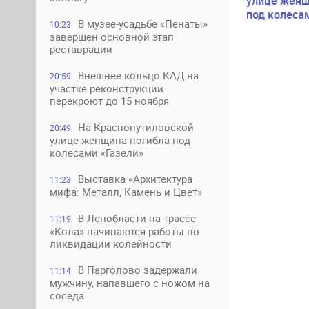
улице женщ
под колеса
В музее-усадьбе «Пенаты»
10:23
завершен основной этап
реставрации
Внешнее кольцо КАД на
20:59
участке реконструкции
перекроют до 15 ноября
На Краснопутиловской
20:49
улице женщина погибла под
колесами «Газели»
Выставка «Архитектура
11:23
мифа: Металл, Камень и Цвет»
В Ленобласти на трассе
11:19
«Кола» начинаются работы по
ликвидации колейности
В Парголово задержали
11:14
мужчину, напавшего с ножом на
соседа