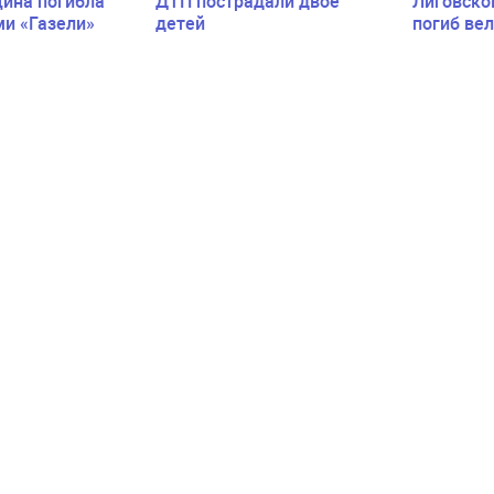
ина погибла
ДТП пострадали двое
Лиговско
ми «Газели»
детей
погиб ве