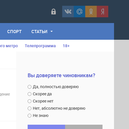
СПОРТ
СТАТЬИ
ого метро
Телепрограмма
18+
Вы доверяете чиновникам?
Да, полностью доверяю
Скорее да
дение
Скорее нет
Нет, абсолютно не доверяю
Не знаю