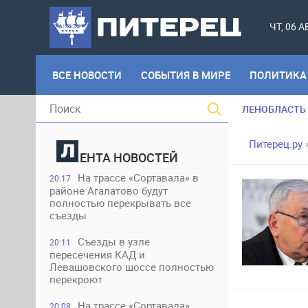
ЧТ, 06 
ВСЕ НОВОСТИ
СОБЫТИЯ В МИРЕ
ПОЛИТИКА
ЛЕНОБЛАСТЬ
Питерец.ру
ЕНТА НОВОСТЕЙ
На трассе «Сортавала» в
20:17
районе Агалатово будут
полностью перекрывать все
съезды
Съезды в узле
20:11
пересечения КАД и
Левашовского шоссе полностью
перекроют
На трассе «Сортавала»
20:08