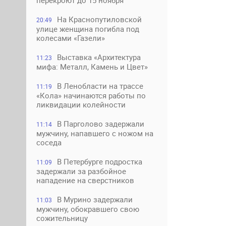
перекроют до 15 ноября
На Краснопутиловской
20:49
улице женщина погибла под
колесами «Газели»
Выставка «Архитектура
11:23
мифа: Металл, Камень и Цвет»
В Ленобласти на трассе
11:19
«Кола» начинаются работы по
ликвидации колейности
В Парголово задержали
11:14
мужчину, напавшего с ножом на
соседа
В Петербурге подростка
11:09
задержали за разбойное
нападение на сверстников
В Мурино задержали
11:03
мужчину, обокравшего свою
сожительницу