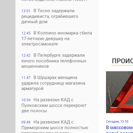
В Тосно задержали
13:01
рецидивиста, ограбившего
дачный дом
В Колпино иномарка сбила
12:45
17-летнюю девушку на
электросамокате
В Петербурге задержали
12:42
ПРОИС
юного пособника телефонных
мошенников
В Шушарах женщина
11:47
ударила сотрудницу магазина
арматурой
На развязке КАД с
10:54
Пулковским шоссе перекроют
две полосы
На развязке КАД с
Сегодня, 13:10
09:48
В массовом
Приморским шоссе полностью
перекроют два съезда