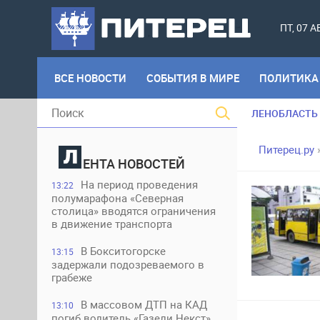
ПТ, 07 
ВСЕ НОВОСТИ
СОБЫТИЯ В МИРЕ
ПОЛИТИКА
ЛЕНОБЛАСТЬ
Питерец.ру
ЕНТА НОВОСТЕЙ
На период проведения
13:22
полумарафона «Северная
столица» вводятся ограничения
в движение транспорта
В Бокситогорске
13:15
задержали подозреваемого в
грабеже
В массовом ДТП на КАД
13:10
погиб водитель «Газели Некст»