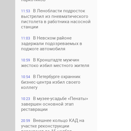
В Ленобласти подросток
11:53
выстрелил из пневматического
пистолета в работника насосной
станции
В Невском районе
11:03
задержали подозреваемых в
поджоге автомобиля
В Кронштадте мужчин
10:59
жестоко избил местного жителя
В Петербурге охранник
10:54
бизнес-центра избил своего
коллегу
В музее-усадьбе «Пенаты»
10:23
завершен основной этап
реставрации
Внешнее кольцо КАД на
20:59
участке реконструкции