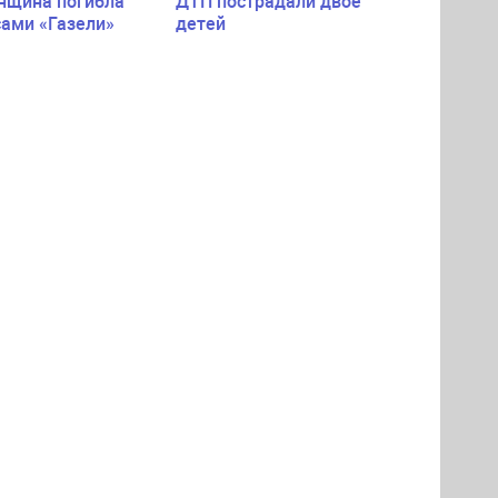
нщина погибла
ДТП пострадали двое
сами «Газели»
детей