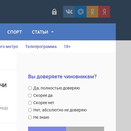
СПОРТ
СТАТЬИ
ого метро
Телепрограмма
18+
Вы доверяете чиновникам?
ОЧИ
Да, полностью доверяю
Скорее да
Скорее нет
иаду
Нет, абсолютно не доверяю
Не знаю