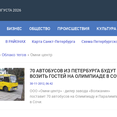
АВГУСТА 2026
БИЗНЕС
ОБЩЕСТВО
ПРОИСШЕСТВИЯ
КУЛЬТУРА
В РАЙОНАХ
Карта Санкт-Петербурга
Схема Петербургск
»
Облако тегов
» Омни центр
70 АВТОБУСОВ ИЗ ПЕТЕРБУРГА БУДУТ
ВОЗИТЬ ГОСТЕЙ НА ОЛИМПИАДЕ В С
30-11-2012, 06:42
ООО «Омни центр» - дилер завода «Волжанин»
поставит 70 автобусов на Олимпиаду и Паралимп
в Сочи.