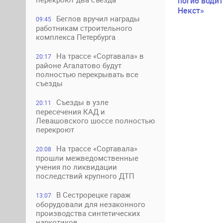
погиб водит
Некст»
Беглов вручил награды
09:45
работникам строительного
комплекса Петербурга
На трассе «Сортавала» в
20:17
районе Агалатово будут
полностью перекрывать все
съезды
Съезды в узле
20:11
пересечения КАД и
Левашовского шоссе полностью
перекроют
На трассе «Сортавала»
20:08
прошли межведомственные
учения по ликвидации
последствий крупного ДТП
В Сестрорецке гараж
13:07
оборудовали для незаконного
производства синтетических
наркотиков