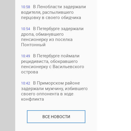
В Ленобласти задержали
10:58
водителя, распылившего
перцовку в своего обидчика
В Петербурге задержали
10:54
дропа, обманувшего
пенсионерку из поселка
Понтонный
В Петербурге поймали
10:49
рецидивиста, обокравшего
пенсионерку с Васильевского
острова
В Приморском районе
10:42
задержали мужчину, избившего
своего оппонента в ходе
конфликта
ВСЕ НОВОСТИ