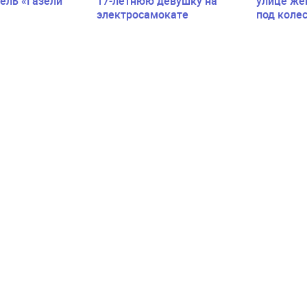
ель «Газели
17-летнюю девушку на
улице же
электросамокате
под коле