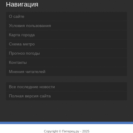
Навигация
О сайте
Условия пользования
Карта города
Схема метро
Прогноз погоды
Контакты
Мнения читателей
Все последние новости
Полная версия сайта
Copyright ©
Питерец.ру
- 2025