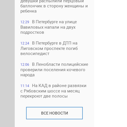
девушки распылили перцовый
баллончик в сторону женщины и
ребенка
В Петербурге на улице
12:29
Вавиловых напали на двух
подростков
В Петербурге в ДТП на
12:24
Лиговском проспекте погиб
велосипедист
В Ленобласти полицейские
12:06
проверили поселения кочевого
народа
На КАД в районе развязки
11:14
с Рябовским шоссе на месяц
перекроют две полосы
ВСЕ НОВОСТИ