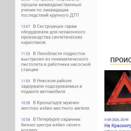
прошли межведомственные
учения по ликвидации
последствий крупного ДТП
В Сестрорецке гараж
13:07
оборудовали для незаконного
производства синтетических
наркотиков
В Ленобласти подросток
11:53
ПРОИС
выстрелил из пневматического
пистолета в работника насосной
станции
В Невском районе
11:03
задержали подозреваемых в
поджоге автомобиля
В Кронштадте мужчин
10:59
жестоко избил местного жителя
В Петербурге охранник
10:54
5-08-2026, 20:49
бизнес-центра избил своего
На Красноп
коллегу