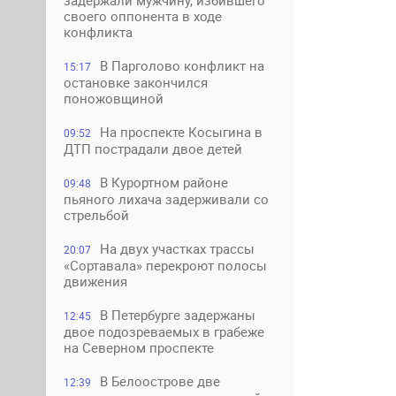
задержали мужчину, избившего
своего оппонента в ходе
конфликта
В Парголово конфликт на
15:17
остановке закончился
поножовщиной
На проспекте Косыгина в
09:52
ДТП пострадали двое детей
В Курортном районе
09:48
пьяного лихача задерживали со
стрельбой
На двух участках трассы
20:07
«Сортавала» перекроют полосы
движения
В Петербурге задержаны
12:45
двое подозреваемых в грабеже
на Северном проспекте
В Белоострове две
12:39