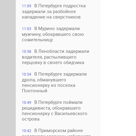
В Петербурге подростка
11:09
задержали за разбойное
нападение на сверстников
В Мурино задержали
11:03
мужчину, обокравшего свою
сожительницу
В Ленобласти задержали
10:58
водителя, распылившего
перцовку в своего обидчика
В Петербурге задержали
10:54
дропа, обманувшего
пенсионерку из поселка
Понтонный
В Петербурге поймали
10:49
рецидивиста, обокравшего
пенсионерку с Васильевского
острова
В Приморском районе
10:42