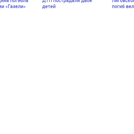
ина погибла
ДТП пострадали двое
Лиговско
ми «Газели»
детей
погиб ве