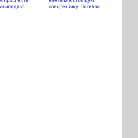
м проспекте
влетела в стоящую
лосипедист
спецтехнику. Погибла
пассажирка легковушки