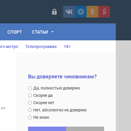
СПОРТ
СТАТЬИ
ого метро
Телепрограмма
18+
Вы доверяете чиновникам?
Да, полностью доверяю
Скорее да
Скорее нет
 из
Нет, абсолютно не доверяю
Не знаю