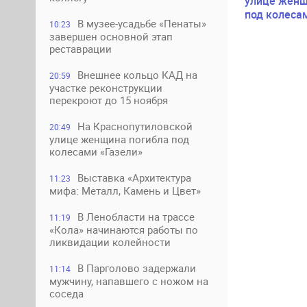
улице женщ
под колеса
В музее-усадьбе «Пенаты»
10:23
завершен основной этап
реставрации
Внешнее кольцо КАД на
20:59
участке реконструкции
перекроют до 15 ноября
На Краснопутиловской
20:49
улице женщина погибла под
колесами «Газели»
Выставка «Архитектура
11:23
мифа: Металл, Камень и Цвет»
В Ленобласти на трассе
11:19
«Кола» начинаются работы по
ликвидации колейности
В Парголово задержали
11:14
мужчину, напавшего с ножом на
соседа