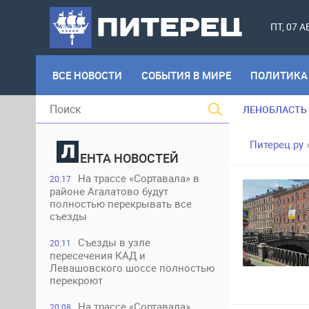
ПТ, 07 
ВСЕ НОВОСТИ
СОБЫТИЯ В МИРЕ
ПОЛИТИКА
ЛЕНОБЛАСТЬ
Питерец.ру
ЕНТА НОВОСТЕЙ
На трассе «Сортавала» в
20:17
районе Агалатово будут
полностью перекрывать все
съезды
Съезды в узле
20:11
пересечения КАД и
Левашовского шоссе полностью
перекроют
На трассе «Сортавала»
20:08