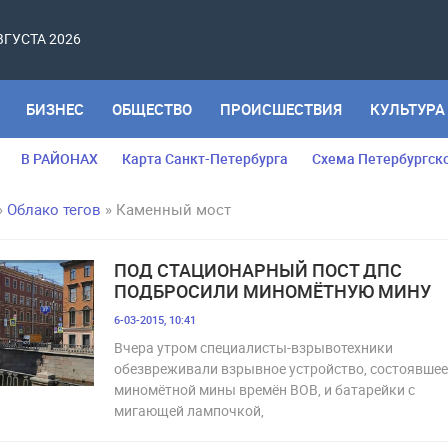
АВГУСТА 2026
БИЗНЕС
ОБЩЕСТВО
ПРОИСШЕСТВИЯ
КУЛЬТУРА
В РАЙОНАХ
Карта Санкт-Петербурга
Схема Петербургск
»
Облако тегов
» Каменный мост
ПОД СТАЦИОНАРНЫЙ ПОСТ ДПС
ПОДБРОСИЛИ МИНОМЁТНУЮ МИНУ
6-03-2015, 10:41
Вчера утром специалисты-взрывотехники
обезвреживали взрывное устройство, состоявшее
миномётной мины времён ВОВ, и батарейки с
мигающей лампочкой,