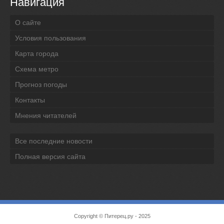
Навигация
О сайте
Условия пользования
Карта города
Схема метро
Прогноз погоды
Контакты
Мнения читателей
Все последние новости
Полная версия сайта
Copyright ©
Питерец.ру
- 2025