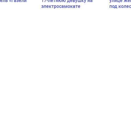
ель «Газели
17-летнюю девушку на
улице же
электросамокате
под коле