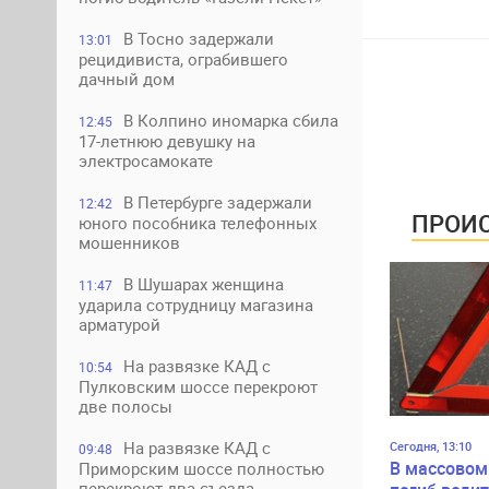
В Тосно задержали
13:01
рецидивиста, ограбившего
дачный дом
В Колпино иномарка сбила
12:45
17-летнюю девушку на
электросамокате
В Петербурге задержали
12:42
ПРОИС
юного пособника телефонных
мошенников
В Шушарах женщина
11:47
ударила сотрудницу магазина
арматурой
На развязке КАД с
10:54
Пулковским шоссе перекроют
две полосы
На развязке КАД с
Сегодня, 13:10
09:48
В массовом
Приморским шоссе полностью
перекроют два съезда