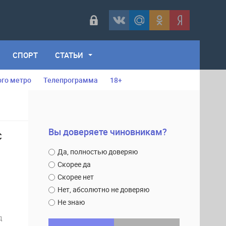
СПОРТ
СТАТЬИ
ого метро
Телепрограмма
18+
Вы доверяете чиновникам?
С
Да, полностью доверяю
Скорее да
Скорее нет
Нет, абсолютно не доверяю
Не знаю
д