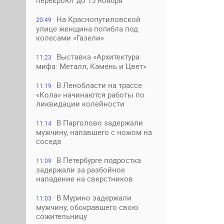
перекроют до 15 ноября
На Краснопутиловской
20:49
улице женщина погибла под
колесами «Газели»
Выставка «Архитектура
11:23
мифа: Металл, Камень и Цвет»
В Ленобласти на трассе
11:19
«Кола» начинаются работы по
ликвидации колейности
В Парголово задержали
11:14
мужчину, напавшего с ножом на
соседа
В Петербурге подростка
11:09
задержали за разбойное
нападение на сверстников
В Мурино задержали
11:03
мужчину, обокравшего свою
сожительницу