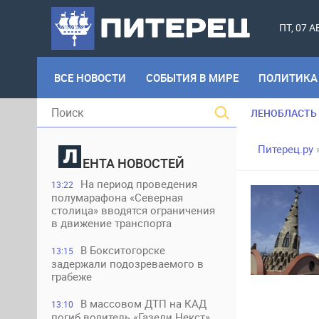
ПТ, 07 
ВСЕ НОВОСТИ
СОБЫТИЯ В МИРЕ
ПОЛИТИКА
ЛЕНОБЛАСТЬ
Питерец.ру
ЕНТА НОВОСТЕЙ
На период проведения
13:22
полумарафона «Северная
столица» вводятся ограничения
в движение транспорта
В Бокситогорске
13:15
задержали подозреваемого в
грабеже
В массовом ДТП на КАД
13:10
погиб водитель «Газели Некст»