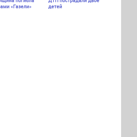
нщина погибла
ДТП пострадали двое
сами «Газели»
детей