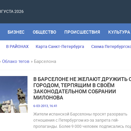
АВГУСТА 2026
БИЗНЕС
ОБЩЕСТВО
ПРОИСШЕСТВИЯ
КУЛЬТУРА
В РАЙОНАХ
Карта Санкт-Петербурга
Схема Петербургск
»
Облако тегов
» Барселона
В БАРСЕЛОНЕ НЕ ЖЕЛАЮТ ДРУЖИТЬ 
ГОРОДОМ, ТЕРПЯЩИМ В СВОЁМ
ЗАКОНОДАТЕЛЬНОМ СОБРАНИИ
МИЛОНОВА
6-03-2013, 16:41
Жители испанской Барселоны просят разорвать
отношения с Петербургом из-за запрета гей-
пропаганды. Более 9 000 человек подписались по