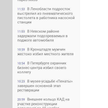
В Ленобласти подросток
11:53
выстрелил из пневматического
пистолета в работника насосной
станции
В Невском районе
11:03
задержали подозреваемых в
поджоге автомобиля
В Кронштадте мужчин
10:59
жестоко избил местного жителя
В Петербурге охранник
10:54
бизнес-центра избил своего
коллегу
В музее-усадьбе «Пенаты»
10:23
завершен основной этап
реставрации
Внешнее кольцо КАД на
20:59
участке реконструкции