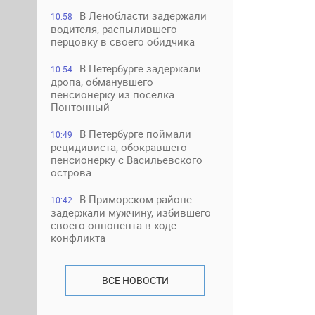
В Ленобласти задержали
10:58
водителя, распылившего
перцовку в своего обидчика
В Петербурге задержали
10:54
дропа, обманувшего
пенсионерку из поселка
Понтонный
В Петербурге поймали
10:49
рецидивиста, обокравшего
пенсионерку с Васильевского
острова
В Приморском районе
10:42
задержали мужчину, избившего
своего оппонента в ходе
конфликта
ВСЕ НОВОСТИ