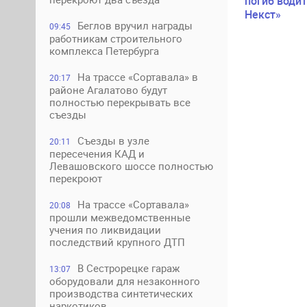
погиб водит
Некст»
Беглов вручил награды
09:45
работникам строительного
комплекса Петербурга
На трассе «Сортавала» в
20:17
районе Агалатово будут
полностью перекрывать все
съезды
Съезды в узле
20:11
пересечения КАД и
Левашовского шоссе полностью
перекроют
На трассе «Сортавала»
20:08
прошли межведомственные
учения по ликвидации
последствий крупного ДТП
В Сестрорецке гараж
13:07
оборудовали для незаконного
производства синтетических
наркотиков