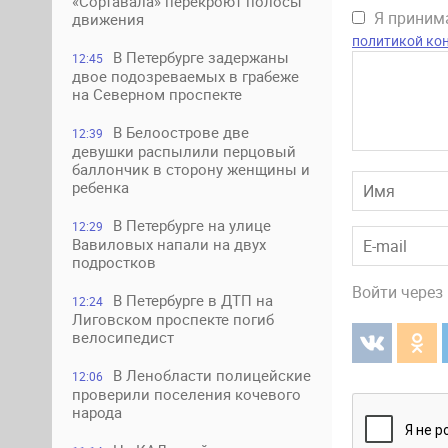
«Сортавала» перекроют полосы
Я прини
движения
политикой ко
В Петербурге задержаны
12:45
двое подозреваемых в грабеже
на Северном проспекте
В Белоострове две
12:39
девушки распылили перцовый
баллончик в сторону женщины и
ребенка
В Петербурге на улице
12:29
Вавиловых напали на двух
подростков
Войти через
В Петербурге в ДТП на
12:24
Лиговском проспекте погиб
велосипедист
В Ленобласти полицейские
12:06
проверили поселения кочевого
народа