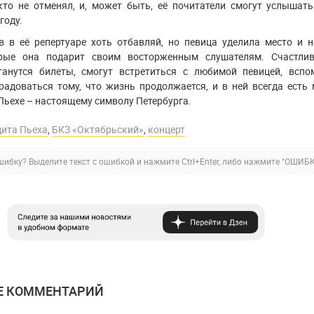
кто не отменял, и, может быть, её почитатели смогут услышать
году.
в в её репертуаре хоть отбавляй, но певица уделила место и 
орые она подарит своим восторженным слушателям. Счастлив
анутся билеты, смогут встретиться с любимой певицей, вспо
радоваться тому, что жизнь продолжается, и в ней всегда есть 
Пьехе – настоящему символу Петербурга.
дита Пьеха
,
БКЗ «Октябрьский»
,
концерт
ибку? Выделите текст с ошибкой и нажмите Ctrl+Enter, либо нажмите
"ОШИБК
Е КОММЕНТАРИЙ