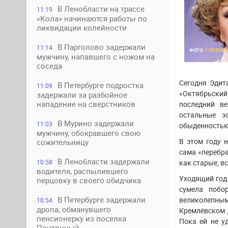
В Ленобласти на трассе
11:19
«Кола» начинаются работы по
ликвидации колейности
В Парголово задержали
11:14
ФОТО:
FONTANK
мужчину, напавшего с ножом на
соседа
Сегодня Эдит
В Петербурге подростка
11:09
«Октябрьский
задержали за разбойное
нападение на сверстников
последний в
остальные э
В Мурино задержали
11:03
обыденностью
мужчину, обокравшего свою
В этом году 
сожительницу
сама «перебра
В Ленобласти задержали
как старые, в
10:58
водителя, распылившего
Уходящий год
перцовку в своего обидчика
сумела побо
В Петербурге задержали
великолепны
10:54
дропа, обманувшего
Кремлёвском 
пенсионерку из поселка
Пока ей не у
Понтонный