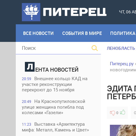
ЧТ, 06 
ВСЕ НОВОСТИ
СОБЫТИЯ В МИРЕ
ПОЛИТИКА
ЛЕНОБЛАСТЬ
Питерец.ру
ЕНТА НОВОСТЕЙ
новогодним
Внешнее кольцо КАД на
20:59
участке реконструкции
ЭДИТА 
перекроют до 15 ноября
ПЕТЕР
На Краснопутиловской
20:49
улице женщина погибла под
колесами «Газели»
0
О
Выставка «Архитектура
11:23
мифа: Металл, Камень и Цвет»