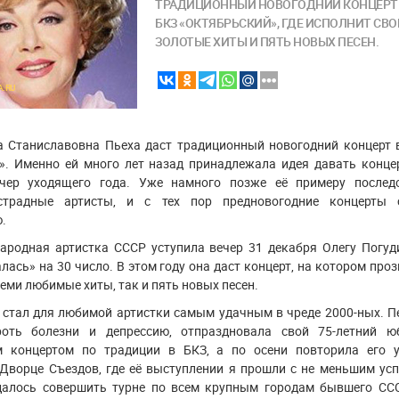
ТРАДИЦИОННЫЙ НОВОГОДНИЙ КОНЦЕРТ
БКЗ «ОКТЯБРЬСКИЙ», ГДЕ ИСПОЛНИТ СВО
ЗОЛОТЫЕ ХИТЫ И ПЯТЬ НОВЫХ ПЕСЕН.
A.RU
а Станиславовна Пьеха даст традиционный новогодний концерт 
». Именно ей много лет назад принадлежала идея давать конце
ечер уходящего года. Уже намного позже её примеру послед
страдные артисты, и с тех пор предновогодние концерты 
.
народная артистка СССР уступила вечер 31 декабря Олегу Погуди
лась» на 30 число. В этом году она даст концерт, на котором про
семи любимые хиты, так и пять новых песен.
 стал для любимой артистки самым удачным в чреде 2000-ных. П
роть болезни и депрессию, отпраздновала свой 75-летний ю
м концертом по традиции в БКЗ, а по осени повторила его 
Дворце Съездов, где её выступлении я прошли с не меньшим усп
далось совершить турне по всем крупным городам бывшего ССС