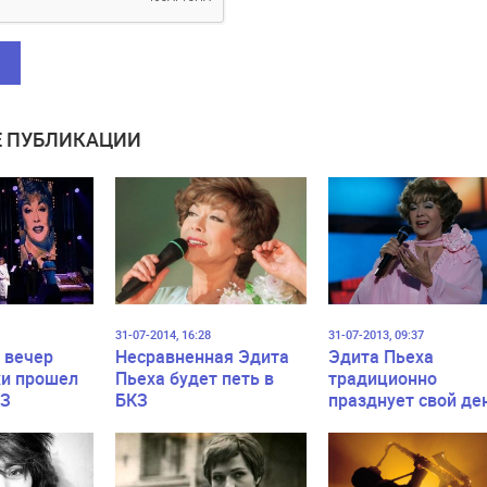
 ПУБЛИКАЦИИ
31-07-2014, 16:28
31-07-2013, 09:37
 вечер
Несравненная Эдита
Эдита Пьеха
и прошел
Пьеха будет петь в
традиционно
КЗ
БКЗ
празднует свой де
ий»
рождения в БКЗ