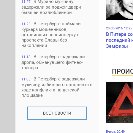
В Мурино мужчину
11:27
задержали за поджог двери
бывшей возлюбленной
В Петербурге поймали
11:23
28-03-2016, 12:25
курьера мошенников,
В Питере с
оставивших пенсионерку с
последний 
проспекта Славы без
накоплений
Земфиры
В Петербурге задержали
11:18
дропа, обманувшего фитнес-
тренера
ПРОИС
В Петербурге задержали
11:03
мужчину, избившего оппонента в
ходе конфликта на детской
площадке
ВСЕ НОВОСТИ
Вчера, 20:49