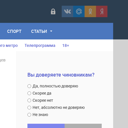
СПОРТ
СТАТЬИ
ого метро
Телепрограмма
18+
цев
Вы доверяете чиновникам?
Да, полностью доверяю
Скорее да
Скорее нет
Нет, абсолютно не доверяю
Не знаю