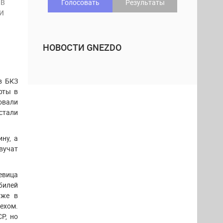
 В
Голосовать
Результаты
И
НОВОСТИ GNEZDO
в БКЗ
рты в
овали
стали
ну, а
звучат
евица
билей
уже в
ехом.
Р, но