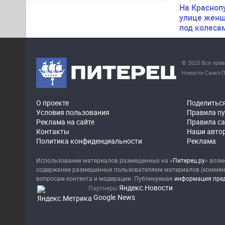
На Красноп
улице женщ
под колеса
© 2025 Все пра
Новости Санкт-П
О проекте
Поделитьс
Условия пользования
Правила п
Реклама на сайте
Правила с
Контакты
Наши авто
Политика конфиденциальности
Реклама
Использование материалов размещенных на «
Питерец.ру
» возм
содержание размещенных пользователями материалов (коммента
вопросам контента и модерации. Публикуемая
информация пред
Яндекс.Новости
Партнеры
Google.News
и