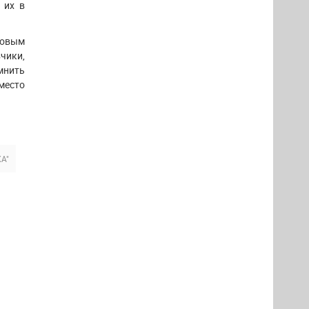
 их в
новым
чики,
мнить
место
А"