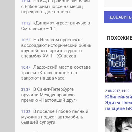
На КАД в районе развязки
11:14
с Рябовским шоссе на месяц
перекроют две полосы
ДОБАВИТЬ
«Динамо» играет вничью в
11:12
Смоленске – 1:1
ПОХОЖИЕ
На Невском проспекте
10:52
воссоздают исторический облик
крупнейшего архитектурного
ансамбля XVIII – XX веков
Ладожский мост в составе
10:47
трассы «Кола» полностью
закроют на два часа
В Санкт-Петербурге
21:37
2-08-2017, 14:10
вручили Международную
Юбилейный
премию «Настоящий друг»
Эдиты Пьех
на сцене Б
В поселке Рябово пьяный
11:32
«Октябрьск
мужчина поджог автомобиль
бывшей супруги