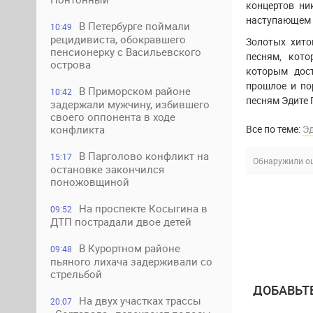
концертов ни
наступающем 
В Петербурге поймали
10:49
рецидивиста, обокравшего
Золотых хито
пенсионерку с Васильевского
песням, кот
острова
которым дост
прошлое и по
В Приморском районе
10:42
песням Эдите 
задержали мужчину, избившего
своего оппонента в ходе
Все по теме:
Э
конфликта
В Парголово конфликт на
15:17
Обнаружили ош
остановке закончился
поножовщиной
На проспекте Косыгина в
09:52
ДТП пострадали двое детей
В Курортном районе
09:48
пьяного лихача задерживали со
стрельбой
ДОБАВЬТ
На двух участках трассы
20:07