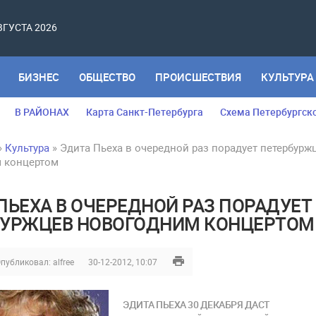
АВГУСТА 2026
БИЗНЕС
ОБЩЕСТВО
ПРОИСШЕСТВИЯ
КУЛЬТУРА
В РАЙОНАХ
Карта Санкт-Петербурга
Схема Петербургск
»
Культура
» Эдита Пьеха в очередной раз порадует петербурж
 концертом
ПЬЕХА В ОЧЕРЕДНОЙ РАЗ ПОРАДУЕТ
БУРЖЦЕВ НОВОГОДНИМ КОНЦЕРТОМ
публиковал:
alfree
30-12-2012, 10:07
ЭДИТА ПЬЕХА 30 ДЕКАБРЯ ДАСТ