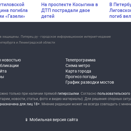
утиловской
На проспекте Косыгина в
В Петерб
ина погибла
ДТП пострадали двое
Лиговско
ми «Газели»
детей
погиб ве
ва защищены. Питерец.ру - городское информационное интернет-издание
етербурга и Ленинградской области
я новостью
Телепрограмма
убликации
Схема метро
айта
Карта города
ры
Прогноз погоды
График разводки мостов
ожно только при наличии прямой
гиперссылки
. Согласно
пользовательского
рии, новости, статьи, фото и видео материалы). Для решения спорных сит
назначена для лиц 18+
. Мнение редакции может не всегда совпадать с мнен
📱 Мобильная версия сайта