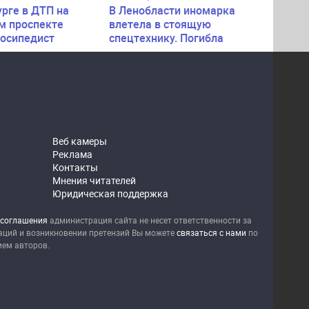
урге в ДТП на
В Ленобласти иномарка
м проспекте
влетела в стоящую
лосипедист
спецтехнику. Погибла
пассажирка легковушки
Веб камеры
Реклама
Контакты
Мнения читателей
Юридическая поддержка
 соглашения
администрация сайта не несет ответственности за
уаций и возникновении претензий Вы можете
связаться с нами
по
ием авторов.