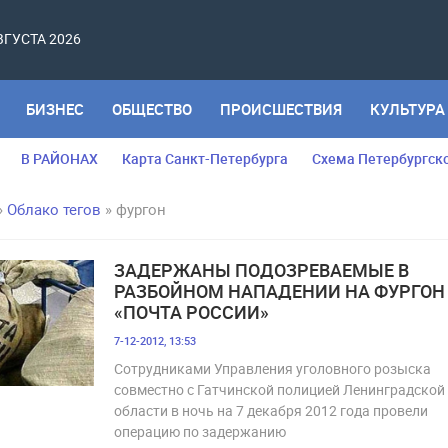
АВГУСТА 2026
БИЗНЕС
ОБЩЕСТВО
ПРОИСШЕСТВИЯ
КУЛЬТУРА
В РАЙОНАХ
Карта Санкт-Петербурга
Схема Петербургск
»
Облако тегов
» фургон
ЗАДЕРЖАНЫ ПОДОЗРЕВАЕМЫЕ В
РАЗБОЙНОМ НАПАДЕНИИ НА ФУРГОН
«ПОЧТА РОССИИ»
7-12-2012, 13:53
Сотрудниками Управления уголовного розыска
совместно с Гатчинской полицией Ленинградской
области в ночь на 7 декабря 2012 года провели
операцию по задержанию