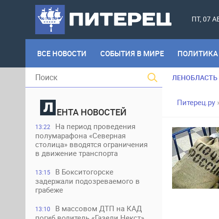
ПТ, 07 
ВСЕ НОВОСТИ
СОБЫТИЯ В МИРЕ
ПОЛИТИКА
ЛЕНОБЛАСТЬ
Питерец.ру
ЕНТА НОВОСТЕЙ
На период проведения
13:22
полумарафона «Северная
столица» вводятся ограничения
в движение транспорта
В Бокситогорске
13:15
задержали подозреваемого в
грабеже
В массовом ДТП на КАД
13:10
погиб водитель «Газели Некст»