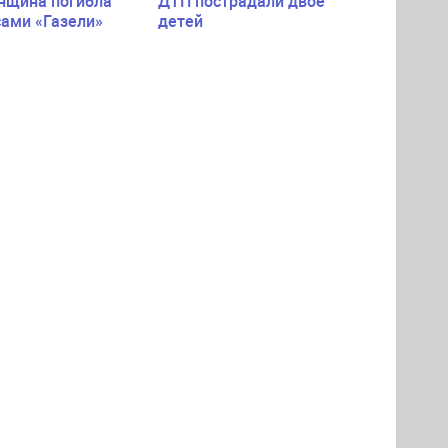
нщина погибла
ДТП пострадали двое
сами «Газели»
детей