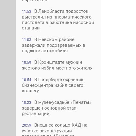
В Ленобласти подросток
11:53
выстрелил из пневматического
пистолета в работника насосной
станции
В Невском районе
11:03
задержали подозреваемых в
поджоге автомобиля
В Кронштадте мужчин
10:59
жестоко избил местного жителя
В Петербурге охранник
10:54
бизнес-центра избил своего
коллегу
В музее-усадьбе «Пенаты»
10:23
завершен основной этап
реставрации
Внешнее кольцо КАД на
20:59
участке реконструкции