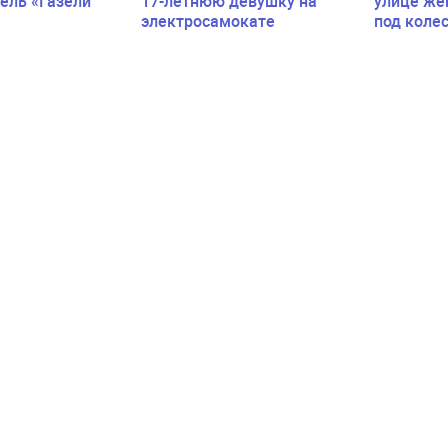
ель «Газели
17-летнюю девушку на
улице же
электросамокате
под коле