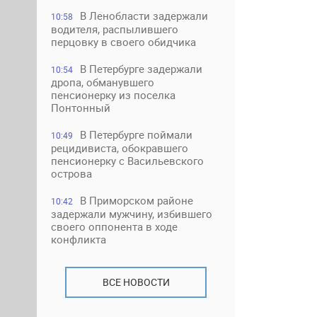
В Ленобласти задержали
10:58
водителя, распылившего
перцовку в своего обидчика
В Петербурге задержали
10:54
дропа, обманувшего
пенсионерку из поселка
Понтонный
В Петербурге поймали
10:49
рецидивиста, обокравшего
пенсионерку с Васильевского
острова
В Приморском районе
10:42
задержали мужчину, избившего
своего оппонента в ходе
конфликта
ВСЕ НОВОСТИ