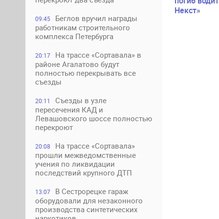
погиб водит
Некст»
Беглов вручил награды
09:45
работникам строительного
комплекса Петербурга
На трассе «Сортавала» в
20:17
районе Агалатово будут
полностью перекрывать все
съезды
Съезды в узле
20:11
пересечения КАД и
Левашовского шоссе полностью
перекроют
На трассе «Сортавала»
20:08
прошли межведомственные
учения по ликвидации
последствий крупного ДТП
В Сестрорецке гараж
13:07
оборудовали для незаконного
производства синтетических
наркотиков