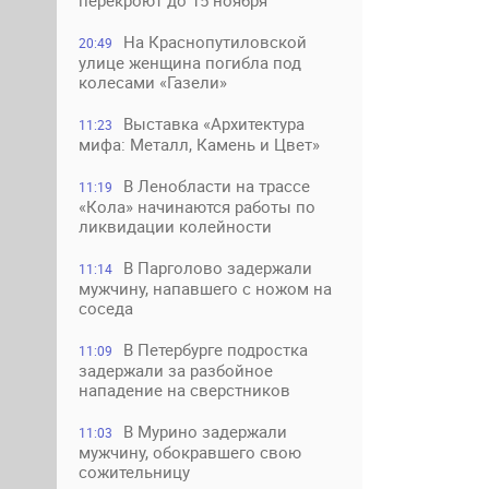
перекроют до 15 ноября
На Краснопутиловской
20:49
улице женщина погибла под
колесами «Газели»
Выставка «Архитектура
11:23
мифа: Металл, Камень и Цвет»
В Ленобласти на трассе
11:19
«Кола» начинаются работы по
ликвидации колейности
В Парголово задержали
11:14
мужчину, напавшего с ножом на
соседа
В Петербурге подростка
11:09
задержали за разбойное
нападение на сверстников
В Мурино задержали
11:03
мужчину, обокравшего свою
сожительницу