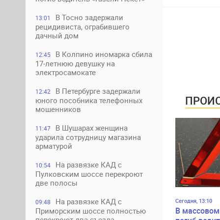
В Тосно задержали
13:01
рецидивиста, ограбившего
дачный дом
В Колпино иномарка сбила
12:45
17-летнюю девушку на
электросамокате
В Петербурге задержали
12:42
ПРОИС
юного пособника телефонных
мошенников
В Шушарах женщина
11:47
ударила сотрудницу магазина
арматурой
На развязке КАД с
10:54
Пулковским шоссе перекроют
две полосы
На развязке КАД с
Сегодня, 13:10
09:48
В массовом
Приморским шоссе полностью
перекроют два съезда