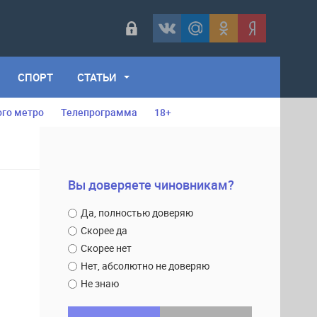
СПОРТ
СТАТЬИ
ого метро
Телепрограмма
18+
Вы доверяете чиновникам?
Да, полностью доверяю
Скорее да
Скорее нет
Нет, абсолютно не доверяю
Не знаю