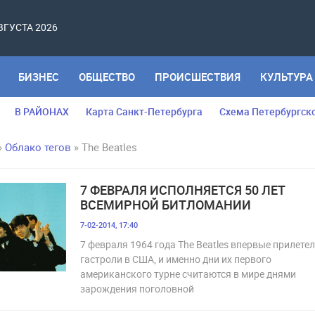
АВГУСТА 2026
БИЗНЕС
ОБЩЕСТВО
ПРОИСШЕСТВИЯ
КУЛЬТУРА
В РАЙОНАХ
Карта Санкт-Петербурга
Схема Петербургск
»
Облако тегов
» Тhe Beatles
7 ФЕВРАЛЯ ИСПОЛНЯЕТСЯ 50 ЛЕТ
ВСЕМИРНОЙ БИТЛОМАНИИ
7-02-2014, 17:40
7 февраля 1964 года Тhe Beatles впервые прилетел
гастроли в США, и именно дни их первого
американского турне считаются в мире днями
зарождения поголовной