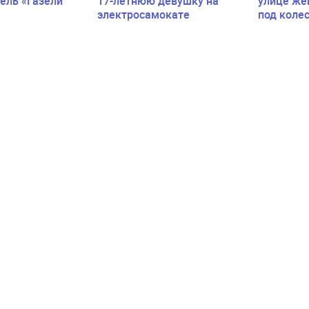
ель «Газели
17-летнюю девушку на
улице же
электросамокате
под коле