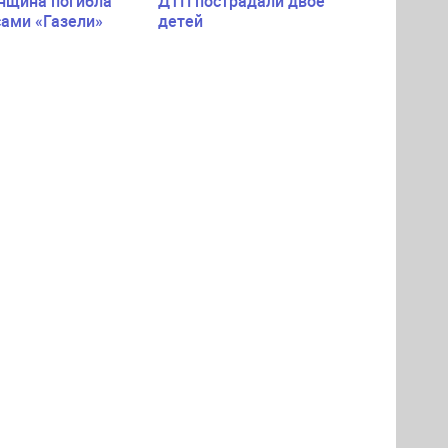
нщина погибла
ДТП пострадали двое
сами «Газели»
детей