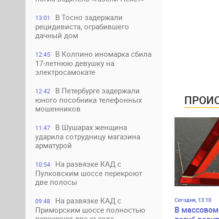
В Тосно задержали
13:01
рецидивиста, ограбившего
дачный дом
В Колпино иномарка сбила
12:45
17-летнюю девушку на
электросамокате
В Петербурге задержали
12:42
ПРОИС
юного пособника телефонных
мошенников
В Шушарах женщина
11:47
ударила сотрудницу магазина
арматурой
На развязке КАД с
10:54
Пулковским шоссе перекроют
две полосы
На развязке КАД с
Сегодня, 13:10
09:48
В массовом
Приморским шоссе полностью
перекроют два съезда