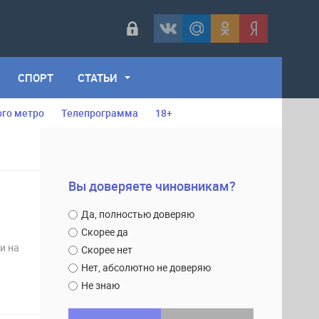
СПОРТ
СТАТЬИ
ого метро
Телепрограмма
18+
Вы доверяете чиновникам?
Да, полностью доверяю
Скорее да
и на
Скорее нет
Нет, абсолютно не доверяю
Не знаю