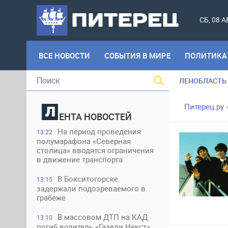
СБ, 08 
ВСЕ НОВОСТИ
СОБЫТИЯ В МИРЕ
ПОЛИТИКА
ЛЕНОБЛАСТЬ
Питерец.ру
ЕНТА НОВОСТЕЙ
На период проведения
13:22
полумарафона «Северная
столица» вводятся ограничения
в движение транспорта
В Бокситогорске
13:15
задержали подозреваемого в
грабеже
В массовом ДТП на КАД
13:10
погиб водитель «Газели Некст»