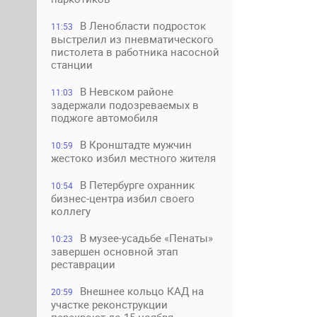
В Ленобласти подросток
11:53
выстрелил из пневматического
пистолета в работника насосной
станции
В Невском районе
11:03
задержали подозреваемых в
поджоге автомобиля
В Кронштадте мужчин
10:59
жестоко избил местного жителя
В Петербурге охранник
10:54
бизнес-центра избил своего
коллегу
В музее-усадьбе «Пенаты»
10:23
завершен основной этап
реставрации
Внешнее кольцо КАД на
20:59
участке реконструкции