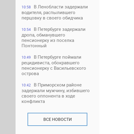
В Ленобласти задержали
10:58
водителя, распылившего
перцовку в своего обидчика
В Петербурге задержали
10:54
дропа, обманувшего
пенсионерку из поселка
Понтонный
В Петербурге поймали
10:49
рецидивиста, обокравшего
пенсионерку с Васильевского
острова
В Приморском районе
10:42
задержали мужчину, избившего
своего оппонента в ходе
конфликта
ВСЕ НОВОСТИ