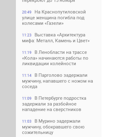
перекроют до 15 ноября
На Краснопутиловской
20:49
улице женщина погибла под
колесами «Газели»
Выставка «Архитектура
11:23
мифа: Металл, Камень и Цвет»
В Ленобласти на трассе
11:19
«Кола» начинаются работы по
ликвидации колейности
В Парголово задержали
11:14
мужчину, напавшего с ножом на
соседа
В Петербурге подростка
11:09
задержали за разбойное
нападение на сверстников
В Мурино задержали
11:03
мужчину, обокравшего свою
сожительницу