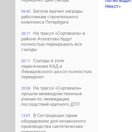
погиб водит
Некст»
Беглов вручил награды
09:45
работникам строительного
комплекса Петербурга
На трассе «Сортавала» в
20:17
районе Агалатово будут
полностью перекрывать все
съезды
Съезды в узле
20:11
пересечения КАД и
Левашовского шоссе полностью
перекроют
На трассе «Сортавала»
20:08
прошли межведомственные
учения по ликвидации
последствий крупного ДТП
В Сестрорецке гараж
13:07
оборудовали для незаконного
производства синтетических
наркотиков