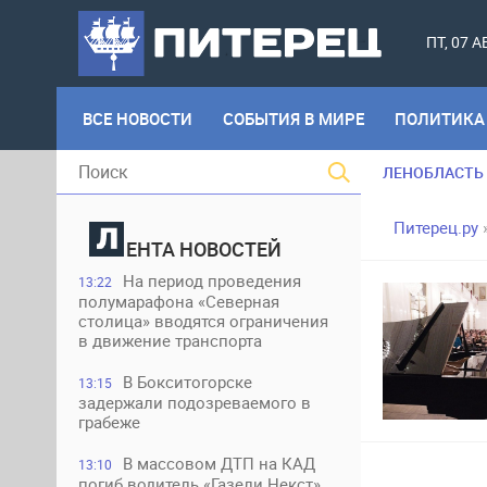
ПТ, 07 
ВСЕ НОВОСТИ
СОБЫТИЯ В МИРЕ
ПОЛИТИКА
ЛЕНОБЛАСТЬ
Питерец.ру
ЕНТА НОВОСТЕЙ
На период проведения
13:22
полумарафона «Северная
столица» вводятся ограничения
в движение транспорта
В Бокситогорске
13:15
задержали подозреваемого в
грабеже
В массовом ДТП на КАД
13:10
погиб водитель «Газели Некст»