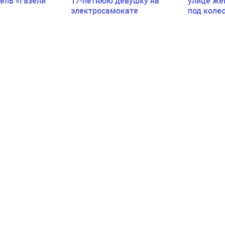
ель «Газели
17-летнюю девушку на
улице же
электросамокате
под коле