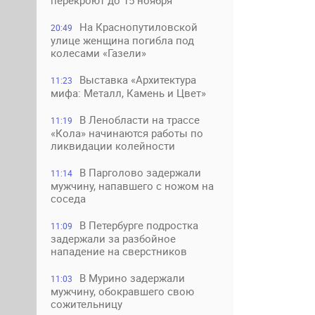
перекроют до 15 ноября
На Краснопутиловской
20:49
улице женщина погибла под
колесами «Газели»
Выставка «Архитектура
11:23
мифа: Металл, Камень и Цвет»
В Ленобласти на трассе
11:19
«Кола» начинаются работы по
ликвидации колейности
В Парголово задержали
11:14
мужчину, напавшего с ножом на
соседа
В Петербурге подростка
11:09
задержали за разбойное
нападение на сверстников
В Мурино задержали
11:03
мужчину, обокравшего свою
сожительницу