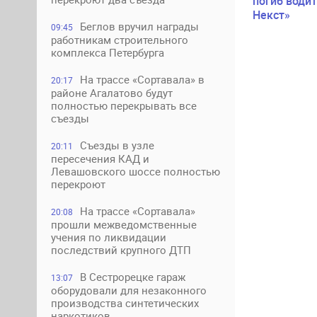
погиб водит
Некст»
Беглов вручил награды
09:45
работникам строительного
комплекса Петербурга
На трассе «Сортавала» в
20:17
районе Агалатово будут
полностью перекрывать все
съезды
Съезды в узле
20:11
пересечения КАД и
Левашовского шоссе полностью
перекроют
На трассе «Сортавала»
20:08
прошли межведомственные
учения по ликвидации
последствий крупного ДТП
В Сестрорецке гараж
13:07
оборудовали для незаконного
производства синтетических
наркотиков