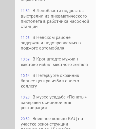
В Ленобласти подросток
11:53
выстрелил из пневматического
пистолета в работника насосной
станции
В Невском районе
11:03
задержали подозреваемых в
поджоге автомобиля
В Кронштадте мужчин
10:59
жестоко избил местного жителя
В Петербурге охранник
10:54
бизнес-центра избил своего
коллегу
В музее-усадьбе «Пенаты»
10:23
завершен основной этап
реставрации
Внешнее кольцо КАД на
20:59
участке реконструкции