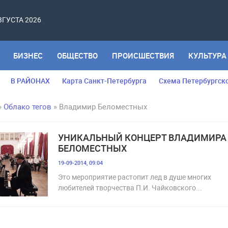
АВГУСТА 2026
БИЗНЕС
ОБЩЕСТВО
ПРОИСШЕСТВИЯ
КУЛЬТУРА
В РАЙОНАХ
Карта Санкт-Петербурга
Схема Петербургск
»
Облако тегов
» Владимир Беломестных
УНИКАЛЬНЫЙ КОНЦЕРТ ВЛАДИМИРА
БЕЛОМЕСТНЫХ
19-09-2014, 09:04
Это мероприятие растопит лед в душе многих
любителей творчества П.И. Чайковского...