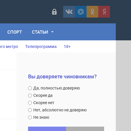
СПОРТ
СТАТЬИ
ого метро
Телепрограмма
18+
Вы доверяете чиновникам?
Да, полностью доверяю
Скорее да
Скорее нет
Нет, абсолютно не доверяю
Не знаю