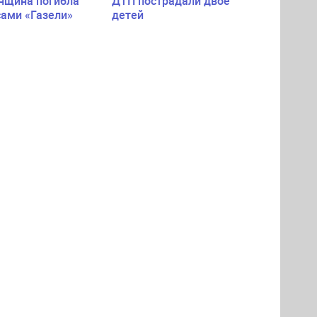
нщина погибла
ДТП пострадали двое
сами «Газели»
детей