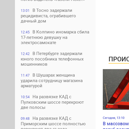
В Тосно задержали
13:01
рецидивиста, ограбившего
дачный дом
В Колпино иномарка сбила
12:45
17-летнюю девушку на
электросамокате
В Петербурге задержали
12:42
ПРОИС
юного пособника телефонных
мошенников
В Шушарах женщина
11:47
ударила сотрудницу магазина
арматурой
На развязке КАД с
10:54
Пулковским шоссе перекроют
две полосы
На развязке КАД с
Сегодня, 13:10
09:48
В массовом
Приморским шоссе полностью
перекроют два съезда