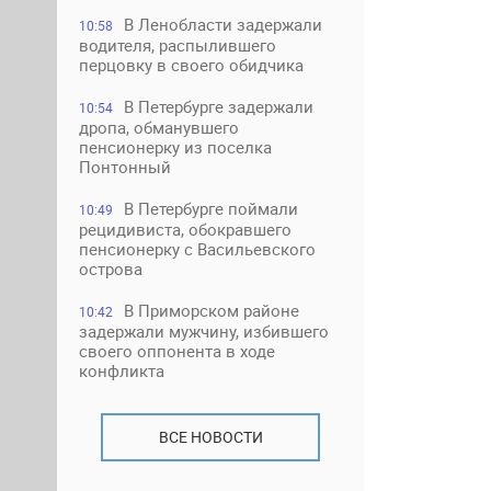
В Ленобласти задержали
10:58
водителя, распылившего
перцовку в своего обидчика
В Петербурге задержали
10:54
дропа, обманувшего
пенсионерку из поселка
Понтонный
В Петербурге поймали
10:49
рецидивиста, обокравшего
пенсионерку с Васильевского
острова
В Приморском районе
10:42
задержали мужчину, избившего
своего оппонента в ходе
конфликта
ВСЕ НОВОСТИ