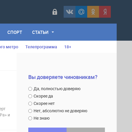
СПОРТ
СТАТЬИ
ого метро
Телепрограмма
18+
Вы доверяете чиновникам?
Да, полностью доверяю
Скорее да
Скорее нет
ерт
Нет, абсолютно не доверяю
Ра» и
Не знаю