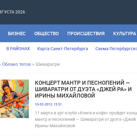
АВГУСТА 2026
БИЗНЕС
ОБЩЕСТВО
ПРОИСШЕСТВИЯ
КУЛЬТУРА
В РАЙОНАХ
Карта Санкт-Петербурга
Схема Петербургск
»
Облако тегов
» Шиваратри
КОНЦЕРТ МАНТР И ПЕСНОПЕНИЙ —
ШИВАРАТРИ ОТ ДУЭТА «ДЖЕЙ РА» И
ИРИНЫ МИХАЙЛОВОЙ
10-03-2013, 13:51
11 марта в арт-клубе «Книги и кофе» пройдет конц
мантр и песнопений — Шиваратри от дуэта «Джей 
Ирины Михайловой.