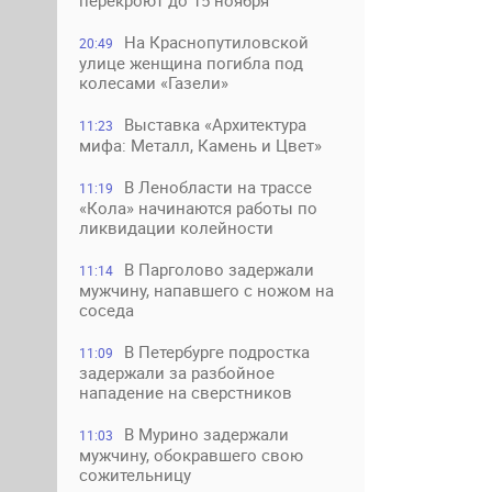
перекроют до 15 ноября
На Краснопутиловской
20:49
улице женщина погибла под
колесами «Газели»
Выставка «Архитектура
11:23
мифа: Металл, Камень и Цвет»
В Ленобласти на трассе
11:19
«Кола» начинаются работы по
ликвидации колейности
В Парголово задержали
11:14
мужчину, напавшего с ножом на
соседа
В Петербурге подростка
11:09
задержали за разбойное
нападение на сверстников
В Мурино задержали
11:03
мужчину, обокравшего свою
сожительницу