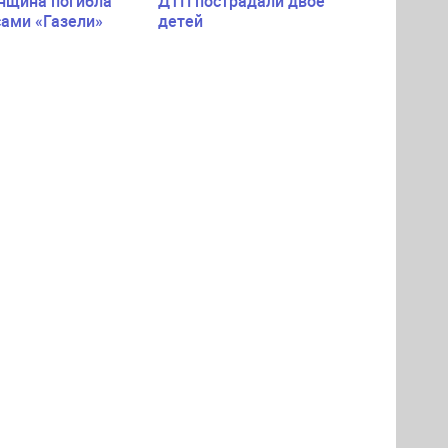
нщина погибла
ДТП пострадали двое
сами «Газели»
детей