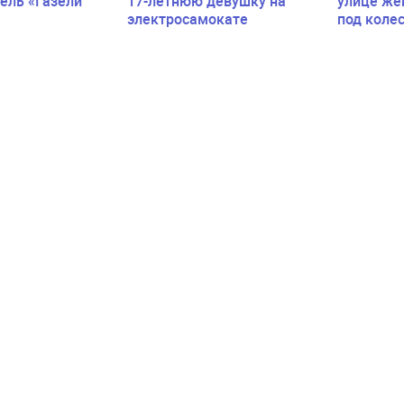
ель «Газели
17-летнюю девушку на
улице же
электросамокате
под коле