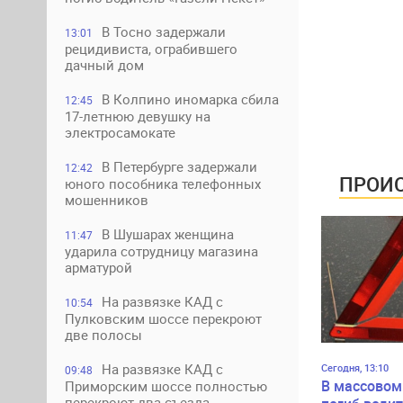
В Тосно задержали
13:01
рецидивиста, ограбившего
дачный дом
В Колпино иномарка сбила
12:45
17-летнюю девушку на
электросамокате
В Петербурге задержали
12:42
ПРОИС
юного пособника телефонных
мошенников
В Шушарах женщина
11:47
ударила сотрудницу магазина
арматурой
На развязке КАД с
10:54
Пулковским шоссе перекроют
две полосы
На развязке КАД с
Сегодня, 13:10
09:48
В массовом
Приморским шоссе полностью
перекроют два съезда