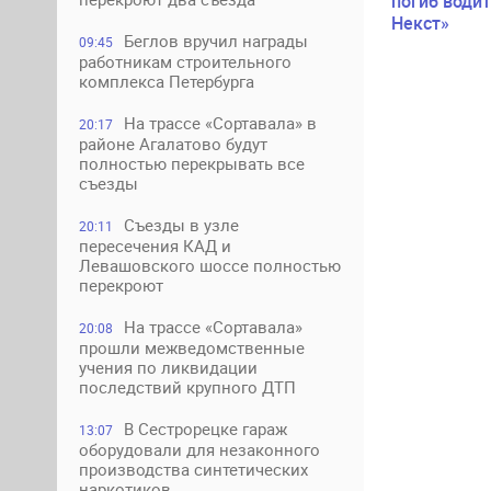
погиб водит
Некст»
Беглов вручил награды
09:45
работникам строительного
комплекса Петербурга
На трассе «Сортавала» в
20:17
районе Агалатово будут
полностью перекрывать все
съезды
Съезды в узле
20:11
пересечения КАД и
Левашовского шоссе полностью
перекроют
На трассе «Сортавала»
20:08
прошли межведомственные
учения по ликвидации
последствий крупного ДТП
В Сестрорецке гараж
13:07
оборудовали для незаконного
производства синтетических
наркотиков