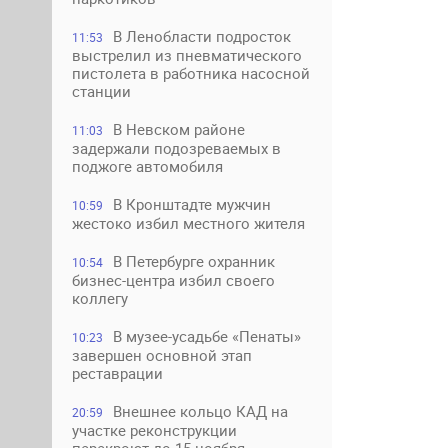
В Ленобласти подросток
11:53
выстрелил из пневматического
пистолета в работника насосной
станции
В Невском районе
11:03
задержали подозреваемых в
поджоге автомобиля
В Кронштадте мужчин
10:59
жестоко избил местного жителя
В Петербурге охранник
10:54
бизнес-центра избил своего
коллегу
В музее-усадьбе «Пенаты»
10:23
завершен основной этап
реставрации
Внешнее кольцо КАД на
20:59
участке реконструкции