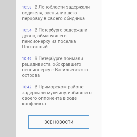
В Ленобласти задержали
10:58
водителя, распылившего
перцовку в своего обидчика
В Петербурге задержали
10:54
дропа, обманувшего
пенсионерку из поселка
Понтонный
В Петербурге поймали
10:49
рецидивиста, обокравшего
пенсионерку с Васильевского
острова
В Приморском районе
10:42
задержали мужчину, избившего
своего оппонента в ходе
конфликта
ВСЕ НОВОСТИ