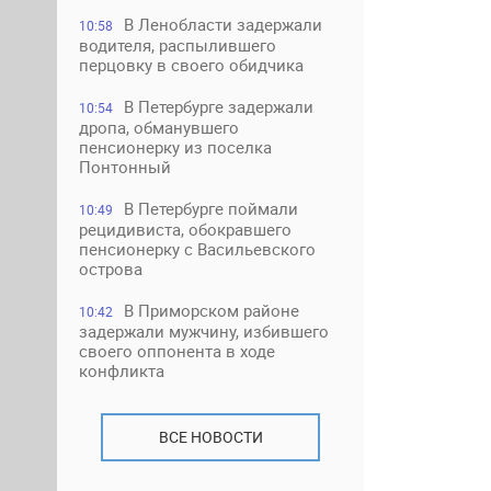
В Ленобласти задержали
10:58
водителя, распылившего
перцовку в своего обидчика
В Петербурге задержали
10:54
дропа, обманувшего
пенсионерку из поселка
Понтонный
В Петербурге поймали
10:49
рецидивиста, обокравшего
пенсионерку с Васильевского
острова
В Приморском районе
10:42
задержали мужчину, избившего
своего оппонента в ходе
конфликта
ВСЕ НОВОСТИ