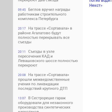
погиб водит
Некст»
Беглов вручил награды
09:45
работникам строительного
комплекса Петербурга
На трассе «Сортавала» в
20:17
районе Агалатово будут
полностью перекрывать все
съезды
Съезды в узле
20:11
пересечения КАД и
Левашовского шоссе полностью
перекроют
На трассе «Сортавала»
20:08
прошли межведомственные
учения по ликвидации
последствий крупного ДТП
В Сестрорецке гараж
13:07
оборудовали для незаконного
производства синтетических
наркотиков