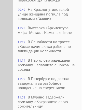
перекроют до 15 ноября
На Краснопутиловской
20:49
улице женщина погибла под
колесами «Газели»
Выставка «Архитектура
11:23
мифа: Металл, Камень и Цвет»
В Ленобласти на трассе
11:19
«Кола» начинаются работы по
ликвидации колейности
В Парголово задержали
11:14
мужчину, напавшего с ножом на
соседа
В Петербурге подростка
11:09
задержали за разбойное
нападение на сверстников
В Мурино задержали
11:03
мужчину, обокравшего свою
сожительницу