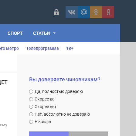
СПОРТ
СТАТЬИ
ого метро
Телепрограмма
18+
Вы доверяете чиновникам?
ДЕТ
Да, полностью доверяю
Скорее да
Скорее нет
Нет, абсолютно не доверяю
Не знаю
тему