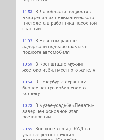
В Ленобласти подросток
11:53
выстрелил из пневматического
пистолета в работника насосной
станции
В Невском районе
11:03
задержали подозреваемых в
поджоге автомобиля
В Кронштадте мужчин
10:59
жестоко избил местного жителя
В Петербурге охранник
10:54
бизнес-центра избил своего
коллегу
В музее-усадьбе «Пенаты»
10:23
завершен основной этап
реставрации
Внешнее кольцо КАД на
20:59
участке реконструкции