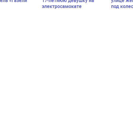
ель «Газели
17-летнюю девушку на
улице же
электросамокате
под коле