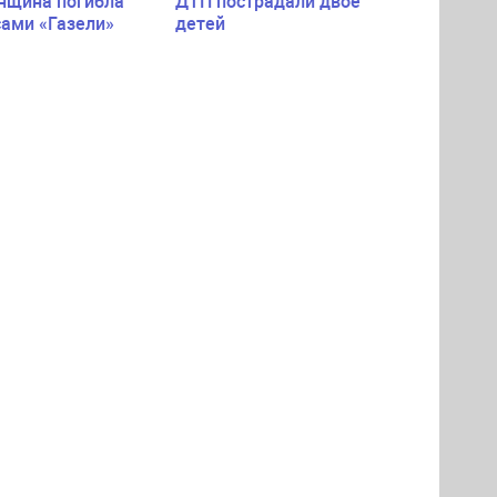
нщина погибла
ДТП пострадали двое
сами «Газели»
детей