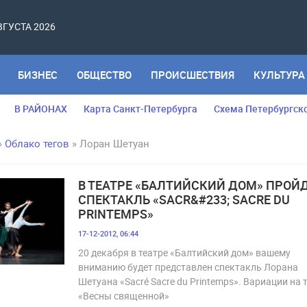
АВГУСТА 2026
БИЗНЕС
ОБЩЕСТВО
ПРОИСШЕСТВИЯ
КУЛЬТУРА
В РАЙОНАХ
Карта Санкт-Петербурга
Схема Петербургск
»
Облако тегов
» Лоран Шетуан
В ТЕАТРЕ «БАЛТИЙСКИЙ ДОМ» ПРОЙ
СПЕКТАКЛЬ «SACR&#233; SACRE DU
PRINTEMPS»
17-12-2012, 06:44
20 декабря в театре «Балтийский дом» вашему
вниманию будет представлен спектакль Лорана
Шетуана «Sacré Sacre du Printemps». Вариации на 
«Весны священной»