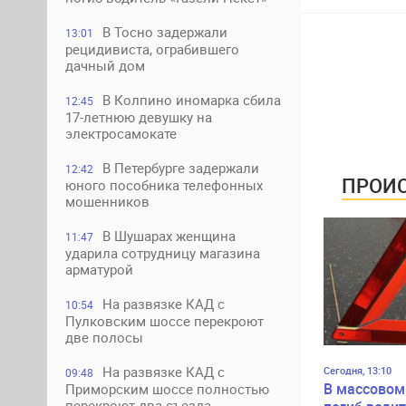
В Тосно задержали
13:01
рецидивиста, ограбившего
дачный дом
В Колпино иномарка сбила
12:45
17-летнюю девушку на
электросамокате
В Петербурге задержали
12:42
ПРОИС
юного пособника телефонных
мошенников
В Шушарах женщина
11:47
ударила сотрудницу магазина
арматурой
На развязке КАД с
10:54
Пулковским шоссе перекроют
две полосы
На развязке КАД с
Сегодня, 13:10
09:48
В массовом
Приморским шоссе полностью
перекроют два съезда