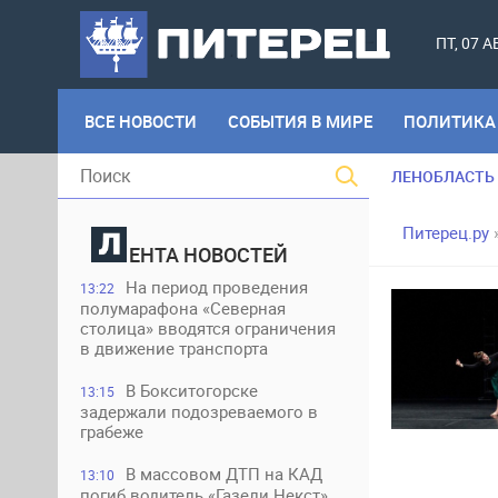
ПТ, 07 
ВСЕ НОВОСТИ
СОБЫТИЯ В МИРЕ
ПОЛИТИКА
ЛЕНОБЛАСТЬ
Питерец.ру
ЕНТА НОВОСТЕЙ
На период проведения
13:22
полумарафона «Северная
столица» вводятся ограничения
в движение транспорта
В Бокситогорске
13:15
задержали подозреваемого в
грабеже
В массовом ДТП на КАД
13:10
погиб водитель «Газели Некст»