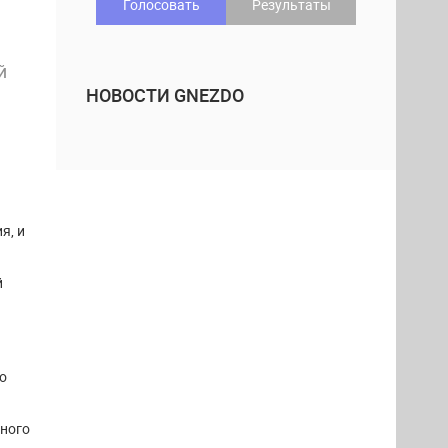
Голосовать
Результаты
Й
НОВОСТИ GNEZDO
я, и
й
о
вного