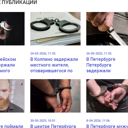
 ПУБЛИКАЦИИ
24-03-2026, 11:55
26-09-2025, 11:55
тейском
В Колпино задержали
В Петербурге
ержали
местного жителя,
Петербурга
мого
отоварившегося по
задержали
найденной карте
подозреваемого в
пенсионерки
поножовщине из
ревности на Дачн
проспекте
30-05-2025, 10:01
8-04-2026, 11:06
ге поймали
В центре Петербурга
В Петербурге муж