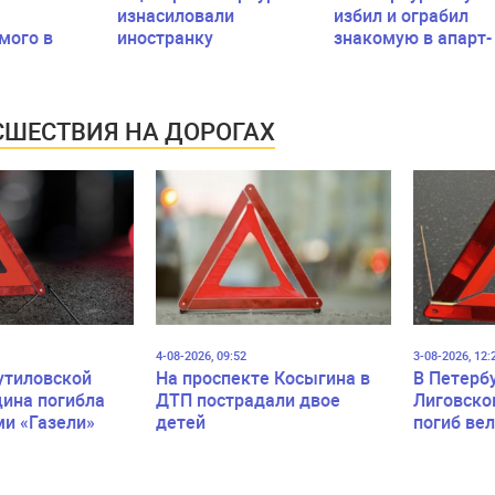
изнасиловали
избил и ограбил
мого в
иностранку
знакомую в апарт-
сионера с
отеле
 Маршала
ШЕСТВИЯ НА ДОРОГАХ
4-08-2026, 09:52
3-08-2026, 12:
утиловской
На проспекте Косыгина в
В Петерб
ина погибла
ДТП пострадали двое
Лиговско
ми «Газели»
детей
погиб ве