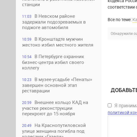
кодекса Росси
станции
соответствии 
В Невском районе
11:03
Все по теме:
К
задержали подозреваемых в
поджоге автомобиля
Обнаружили ош
В Кронштадте мужчин
10:59
жестоко избил местного жителя
В Петербурге охранник
10:54
бизнес-центра избил своего
коллегу
В музее-усадьбе «Пенаты»
10:23
завершен основной этап
ДОБАВЬТ
реставрации
Внешнее кольцо КАД на
20:59
Я прини
участке реконструкции
политикой ко
перекроют до 15 ноября
На Краснопутиловской
20:49
улице женщина погибла под
колесами «Газели»