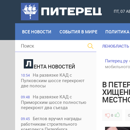
ПТ, 07 
ВСЕ НОВОСТИ
СОБЫТИЯ В МИРЕ
ПОЛИТИКА
ЛЕНОБЛАСТЬ
Питерец.ру
ЕНТА НОВОСТЕЙ
мобильного
На развязке КАД с
10:54
Пулковским шоссе перекроют
В ПЕТЕ
две полосы
ХИЩЕНИ
На развязке КАД с
09:48
МЕСТН
Приморским шоссе полностью
перекроют два съезда
0
О
Беглов вручил награды
09:45
работникам строительного
комплекса Петербурга