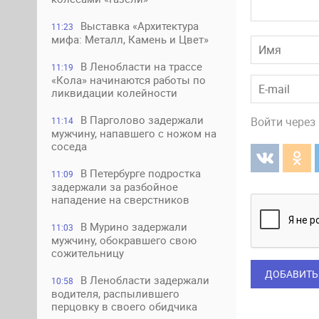
Выставка «Архитектура
11:23
мифа: Металл, Камень и Цвет»
В Ленобласти на трассе
11:19
«Кола» начинаются работы по
ликвидации колейности
В Парголово задержали
Войти через
11:14
мужчину, напавшего с ножом на
соседа
В Петербурге подростка
11:09
задержали за разбойное
нападение на сверстников
В Мурино задержали
11:03
мужчину, обокравшего свою
сожительницу
ДОБАВИТЬ
В Ленобласти задержали
10:58
водителя, распылившего
перцовку в своего обидчика