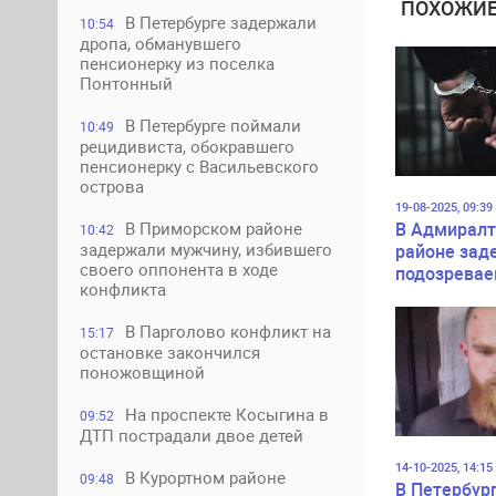
ПОХОЖИЕ
В Петербурге задержали
10:54
дропа, обманувшего
пенсионерку из поселка
Понтонный
В Петербурге поймали
10:49
рецидивиста, обокравшего
пенсионерку с Васильевского
острова
19-08-2025, 09:39
В Адмирал
В Приморском районе
10:42
задержали мужчину, избившего
районе зад
своего оппонента в ходе
подозревае
конфликта
грабеже
В Парголово конфликт на
15:17
остановке закончился
поножовщиной
На проспекте Косыгина в
09:52
ДТП пострадали двое детей
14-10-2025, 14:15
В Курортном районе
09:48
В Петербур