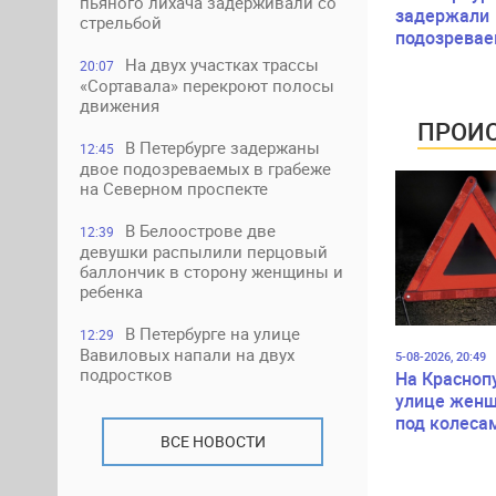
пьяного лихача задерживали со
задержали
стрельбой
подозревае
обмане пен
На двух участках трассы
20:07
проспекта
«Сортавала» перекроют полосы
Жукова
движения
ПРОИС
В Петербурге задержаны
12:45
двое подозреваемых в грабеже
на Северном проспекте
В Белоострове две
12:39
девушки распылили перцовый
баллончик в сторону женщины и
ребенка
В Петербурге на улице
12:29
Вавиловых напали на двух
5-08-2026, 20:49
подростков
На Красноп
улице женщ
под колеса
ВСЕ НОВОСТИ