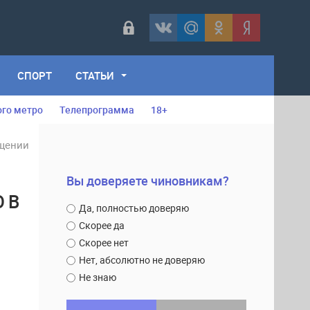
СПОРТ
СТАТЬИ
ого метро
Телепрограмма
18+
ищении
Вы доверяете чиновникам?
 В
Да, полностью доверяю
Скорее да
Скорее нет
Нет, абсолютно не доверяю
Не знаю