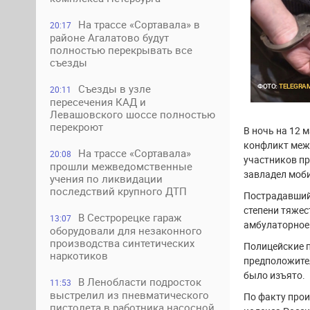
На трассе «Сортавала» в
20:17
районе Агалатово будут
полностью перекрывать все
съезды
ФОТО:
TELEGRA
Съезды в узле
20:11
пересечения КАД и
Левашовского шоссе полностью
перекроют
В ночь на 12 м
конфликт межд
На трассе «Сортавала»
20:08
участников пр
прошли межведомственные
завладел моб
учения по ликвидации
последствий крупного ДТП
Пострадавший
степени тяжес
В Сестрорецке гараж
13:07
амбулаторное 
оборудовали для незаконного
производства синтетических
Полицейские п
наркотиков
предположите
было изъято.
В Ленобласти подросток
11:53
выстрелил из пневматического
По факту прои
пистолета в работника насосной