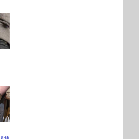
ом
чина