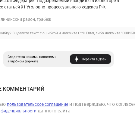
йской Федерации. Подозреваемый находится в изоляторе в
со статьей 91 Уголовно-процессуального кодекса РФ.
алининский район
,
грабеж
ибку? Выделите текст с ошибкой и нажмите Ctrl+Enter, либо нажмите
"ОШИБК
Е КОММЕНТАРИЙ
маю
и подтверждаю, что согласен
пользовательское соглашение
данного сайта
нфиденциальности