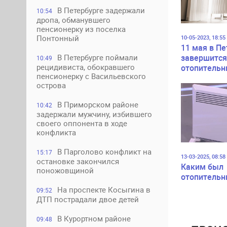
В Петербурге задержали
10:54
дропа, обманувшего
пенсионерку из поселка
Понтонный
10-05-2023, 18:55
11 мая в Пе
завершится
В Петербурге поймали
10:49
рецидивиста, обокравшего
отопительн
пенсионерку с Васильевского
острова
В Приморском районе
10:42
задержали мужчину, избившего
своего оппонента в ходе
конфликта
В Парголово конфликт на
15:17
13-03-2025, 08:58
остановке закончился
Каким был
поножовщиной
отопительн
На проспекте Косыгина в
09:52
ДТП пострадали двое детей
В Курортном районе
09:48