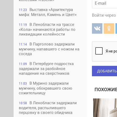
Выставка «Архитектура
11:23
мифа: Металл, Камень и Цвет»
Войти через
В Ленобласти на трассе
11:19
«Кола» начинаются работы по
ликвидации колейности
В Парголово задержали
11:14
мужчину, напавшего с ножом на
соседа
В Петербурге подростка
11:09
задержали за разбойное
ДОБАВИТЬ
нападение на сверстников
В Мурино задержали
11:03
мужчину, обокравшего свою
ПОХОЖИЕ
сожительницу
В Ленобласти задержали
10:58
водителя, распылившего
перцовку в своего обидчика