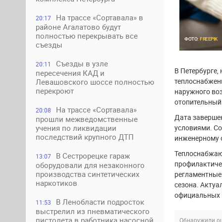
На трассе «Сортавала» в
20:17
районе Агалатово будут
полностью перекрывать все
ФОТО:
FREEPIK
съезды
Съезды в узле
20:11
В Петербурге,
пересечения КАД и
теплоснабжен
Левашовского шоссе полностью
перекроют
наружного воз
отопительный 
На трассе «Сортавала»
20:08
Дата заверше
прошли межведомственные
условиями. С
учения по ликвидации
последствий крупного ДТП
инженерному о
Теплоснабжаю
В Сестрорецке гараж
13:07
профилактичес
оборудовали для незаконного
производства синтетических
регламентные 
наркотиков
сезона. Актуа
официальных 
В Ленобласти подросток
11:53
выстрелил из пневматического
пистолета в работника насосной
Обнаружили ош