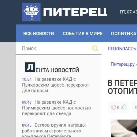
ПТ, 07 
ВСЕ НОВОСТИ
СОБЫТИЯ В МИРЕ
ПОЛИТИКА
ЛЕНОБЛАСТЬ
Питерец.ру
ЕНТА НОВОСТЕЙ
На развязке КАД с
10:54
В ПЕТЕ
Пулковским шоссе перекроют
ОТОПИ
две полосы
На развязке КАД с
09:48
Приморским шоссе полностью
0
О
перекроют два съезда
Беглов вручил награды
09:45
работникам строительного
комплекса Петербурга