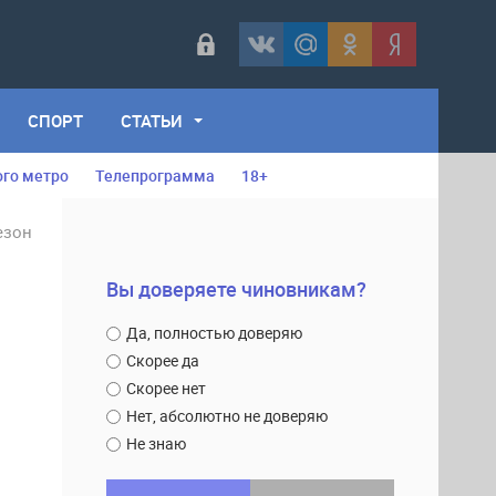
СПОРТ
СТАТЬИ
ого метро
Телепрограмма
18+
езон
Вы доверяете чиновникам?
Да, полностью доверяю
Скорее да
Скорее нет
Нет, абсолютно не доверяю
Не знаю