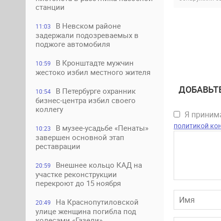
станции
В Невском районе
11:03
задержали подозреваемых в
поджоге автомобиля
В Кронштадте мужчин
10:59
жестоко избил местного жителя
ДОБАВЬТ
В Петербурге охранник
10:54
бизнес-центра избил своего
коллегу
Я прини
политикой ко
В музее-усадьбе «Пенаты»
10:23
завершен основной этап
реставрации
Внешнее кольцо КАД на
20:59
участке реконструкции
перекроют до 15 ноября
На Краснопутиловской
20:49
улице женщина погибла под
колесами «Газели»