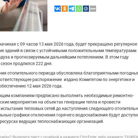
 начиная с 09 часов 13 мая 2026 года, будет прекращено регулярное
ие зданий в связи с устойчивыми положительными температурами
духа и прогнозируемым дальнейшим потеплением. В этом году
сезон продлился 222 дня.
ния отопительного периода обусловлена благоприятными погодны
оответствующее распоряжение издано Комитетом по энергетике и
беспечению 12 мая 2026 года.
щим компаниям предписано выполнить необходимые ремонтно-
кие мероприятия на объектах генерации тепла и провести
испытания тепловых сетей до наступления следующего отопительн
льные графики отключения горячего водоснабжения будут доступн
ресурсах ведущих теплоснабжающих организаций.
ибку? Выделите текст с ошибкой и нажмите Ctrl+Enter, либо нажмите
"ОШИБК