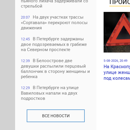
ПРОИС
пьяного лихача задерживали со
стрельбой
На двух участках трассы
20:07
«Сортавала» перекроют полосы
движения
В Петербурге задержаны
12:45
двое подозреваемых в грабеже
на Северном проспекте
В Белоострове две
12:39
5-08-2026, 20:49
девушки распылили перцовый
На Красноп
баллончик в сторону женщины и
улице женщ
ребенка
под колеса
В Петербурге на улице
12:29
Вавиловых напали на двух
подростков
ВСЕ НОВОСТИ