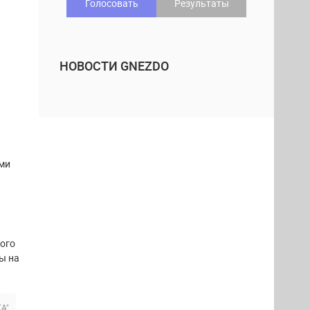
Голосовать
Результаты
НОВОСТИ GNEZDO
ми
ого
ы на
А"