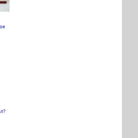
ое
ол?