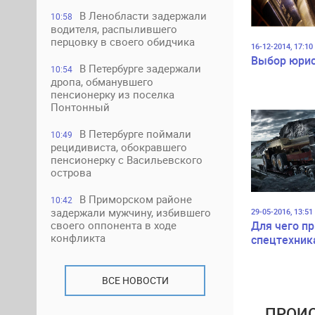
В Ленобласти задержали
10:58
водителя, распылившего
перцовку в своего обидчика
16-12-2014, 17:10
Выбор юри
В Петербурге задержали
10:54
дропа, обманувшего
пенсионерку из поселка
Понтонный
В Петербурге поймали
10:49
рецидивиста, обокравшего
пенсионерку с Васильевского
острова
В Приморском районе
10:42
задержали мужчину, избившего
29-05-2016, 13:51
Для чего п
своего оппонента в ходе
конфликта
спецтехник
ВСЕ НОВОСТИ
ПРОИС