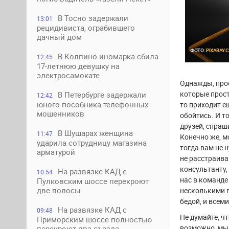
В Тосно задержали
13:01
рецидивиста, ограбившего
дачный дом
ФОТО:
PIXABAY.
В Колпино иномарка сбила
12:45
17-летнюю девушку на
электросамокате
Однажды, прос
которые прост
В Петербурге задержали
12:42
юного пособника телефонных
то приходит е
мошенников
обойтись. И т
друзей, спраш
В Шушарах женщина
11:47
Конечно же, м
ударила сотрудницу магазина
тогда вам не 
арматурой
не расстраива
консультанту,
На развязке КАД с
10:54
нас в команд
Пулковским шоссе перекроют
две полосы
несколькими г
бедой, и всем
На развязке КАД с
09:48
Не думайте, ч
Приморским шоссе полностью
возможно, мы
перекроют два съезда