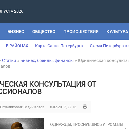
АВГУСТА 2026
БИЗНЕС
ОБЩЕСТВО
ПРОИСШЕСТВИЯ
КУЛЬТУРА
В РАЙОНАХ
Карта Санкт-Петербурга
Схема Петербургск
»
Статьи
»
Бизнес, бренды, финансы
» Юридическая консульта
налов
ЕСКАЯ КОНСУЛЬТАЦИЯ ОТ
ССИОНАЛОВ
Опубликовал:
Вадик Котов
8-02-2017, 22:16
ОДНАЖДЫ, ПРОСНУВШИСЬ УТРОМ, ВЫ