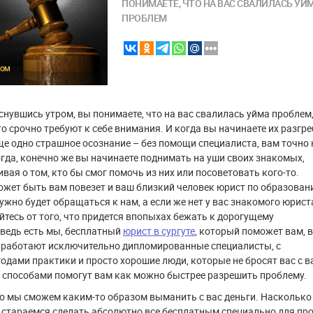
ПОНИМАЕТЕ, ЧТО НА ВАС СВАЛИЛАСЬ УЙ
ПРОБЛЕМ
COM
нувшись утром, вы понимаете, что на вас свалилась уйма проблем
о срочно требуют к себе внимания. И когда вы начинаете их разгре
ще одно страшное осознание – без помощи специалиста, вам точно 
огда, конечно же вы начинаете поднимать на уши своих знакомых,
ивая о том, кто бы смог помочь из них или посоветовать кого-то.
ожет быть вам повезет и ваш близкий человек юрист по образован
нужно будет обращаться к нам, а если же нет у вас знакомого юриста
йтесь от того, что придется впопыхах бежать к дорогущему
 ведь есть мы, бесплатный
юрист в сургуте
, который поможет вам, в
е работают исключительно дипломированные специалисты, с
одами практики и просто хорошие люди, которые не бросят вас с 
и способами помогут вам как можно быстрее разрешить проблему.
то мы сможем каким-то образом выманить с вас деньги. Насколько
 стараемся сделать абсолютно все бесплатным специально для пр