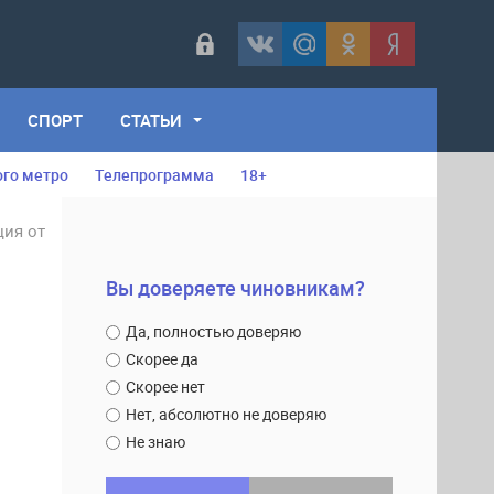
СПОРТ
СТАТЬИ
ого метро
Телепрограмма
18+
ция от
Вы доверяете чиновникам?
Да, полностью доверяю
Скорее да
Скорее нет
Нет, абсолютно не доверяю
Не знаю