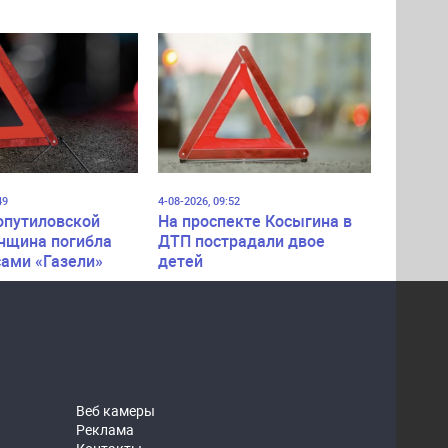
49
4-08-2026, 09:52
опутиловской
На проспекте Косыгина в
нщина погибла
ДТП пострадали двое
сами «Газели»
детей
Веб камеры
Реклама