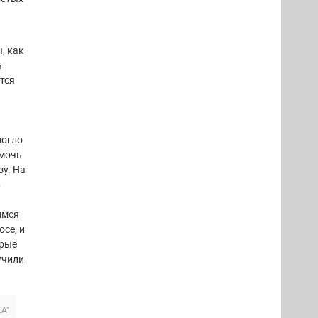
, как
ь
тся
могло
омочь
зу. На
в
имся
осе, и
орые
учили
А"