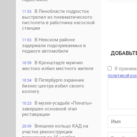
В Ленобласти подросток
11:53
выстрелил из пневматического
пистолета в работника насосной
станции
В Невском районе
11:03
задержали подозреваемых в
поджоге автомобиля
ДОБАВЬТ
В Кронштадте мужчин
10:59
Я прини
жестоко избил местного жителя
политикой ко
В Петербурге охранник
10:54
бизнес-центра избил своего
коллегу
В музее-усадьбе «Пенаты»
10:23
завершен основной этап
реставрации
Внешнее кольцо КАД на
20:59
участке реконструкции