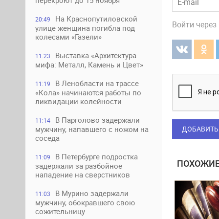
перекроют до 15 ноября
На Краснопутиловской
20:49
Войти через
улице женщина погибла под
колесами «Газели»
Выставка «Архитектура
11:23
мифа: Металл, Камень и Цвет»
В Ленобласти на трассе
11:19
«Кола» начинаются работы по
ликвидации колейности
В Парголово задержали
11:14
ДОБАВИТЬ
мужчину, напавшего с ножом на
соседа
В Петербурге подростка
11:09
ПОХОЖИЕ
задержали за разбойное
нападение на сверстников
В Мурино задержали
11:03
мужчину, обокравшего свою
сожительницу