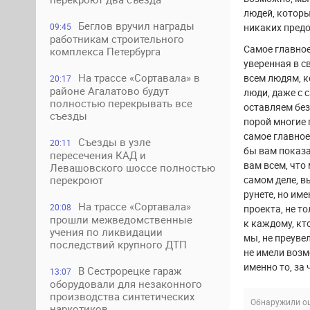
людей, которы
Беглов вручил награды
никаких предо
09:45
работникам строительного
Самое главное
комплекса Петербурга
уверенная в с
На трассе «Сортавала» в
всем людям, к
20:17
районе Агалатово будут
люди, даже с 
полностью перекрывать все
оставляем без
съезды
порой многие 
самое главное
Съезды в узле
20:11
бы вам показ
пересечения КАД и
вам всем, что
Левашовского шоссе полностью
самом деле, в
перекроют
рунете, но им
На трассе «Сортавала»
20:08
проекта, не т
прошли межведомственные
к каждому, кт
учения по ликвидации
мы, не преуве
последствий крупного ДТП
не имели возм
именно то, за
В Сестрорецке гараж
13:07
оборудовали для незаконного
производства синтетических
Обнаружили ош
наркотиков