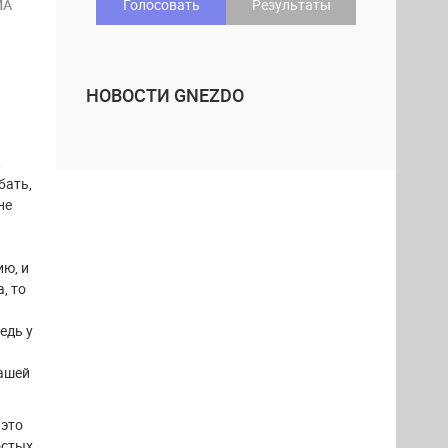
МА
Голосовать
Результаты
НОВОСТИ GNEZDO
,
бать,
не
ию, и
, то
едь у
вашей
 это
остых