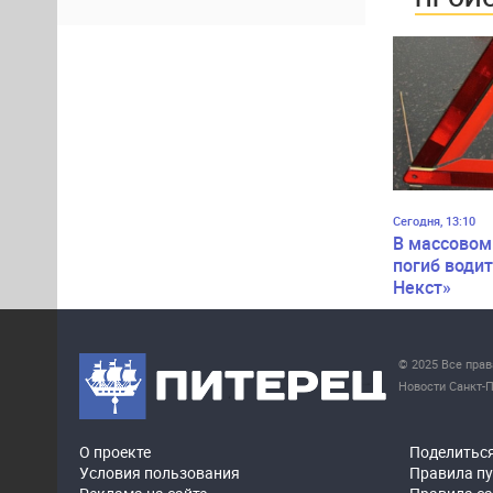
Сегодня, 13:10
В массовом
погиб водит
Некст»
© 2025 Все пра
Новости Санкт-П
О проекте
Поделитьс
Условия пользования
Правила п