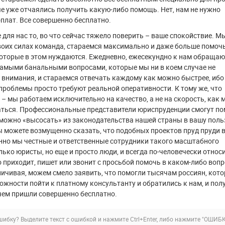
е уже отчаялись получить какую-либо помощь. Нет, нам не нужно
плат. Все совершенно бесплатно.
 для нас то, во что сейчас тяжело поверить – ваше спокойствие. Мы
воих силах команда, стараемся максимально и даже больше помоч
оторые в этом нуждаются. Ежедневно, ежесекундно к нам обращаю
самыми банальными вопросами, которые мы ни в коем случае не
 внимания, и стараемся отвечать каждому как можно быстрее, ибо
проблемы просто требуют реальной оперативности. К тому же, что
 – мы работаем исключительно на качество, а не на скорость, как 
аться. Профессиональные представители юриспруденции смогут п
 можно «высосать» из законодательства нашей страны в вашу поль
ы можете возмущенно сказать, что подобных проектов пруд пруди 
енно мы честные и ответственные сотрудники такого масштабного
олько юристы, но еще и просто люди, и всегда по-человечески относ
о приходит, пишет или звонит с просьбой помочь в каком-либо вопр
личивая, можем смело заявить, что помогли тысячам россиян, кот
ожности пойти к платному консультанту и обратились к нам, и пол
 чем пришли совершенно бесплатно.
ибку? Выделите текст с ошибкой и нажмите Ctrl+Enter, либо нажмите
"ОШИБК