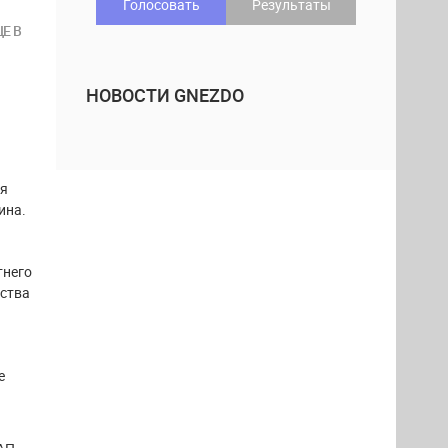
Голосовать
Результаты
Е В
НОВОСТИ GNEZDO
ся
ина.
тнего
йства
е