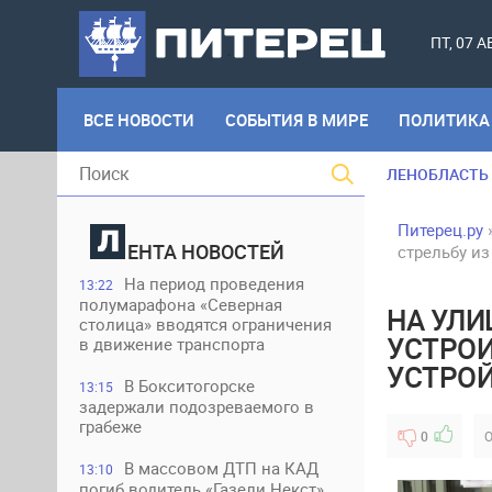
ПТ, 07 
ВСЕ НОВОСТИ
СОБЫТИЯ В МИРЕ
ПОЛИТИКА
ЛЕНОБЛАСТЬ
Питерец.ру
ЕНТА НОВОСТЕЙ
стрельбу из
На период проведения
13:22
полумарафона «Северная
НА УЛ
столица» вводятся ограничения
УСТРОИ
в движение транспорта
УСТРО
В Бокситогорске
13:15
задержали подозреваемого в
грабеже
0
О
В массовом ДТП на КАД
13:10
погиб водитель «Газели Некст»