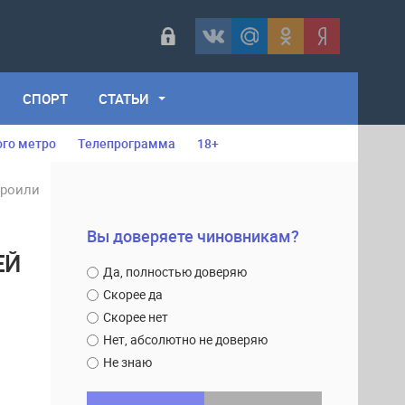
СПОРТ
СТАТЬИ
ого метро
Телепрограмма
18+
троили
Вы доверяете чиновникам?
ЕЙ
Да, полностью доверяю
Скорее да
Скорее нет
Нет, абсолютно не доверяю
Не знаю