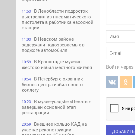
В Ленобласти подросток
11:53
выстрелил из пневматического
пистолета в работника насосной
станции
В Невском районе
11:03
задержали подозреваемых в
поджоге автомобиля
В Кронштадте мужчин
10:59
Войти через
жестоко избил местного жителя
В Петербурге охранник
10:54
бизнес-центра избил своего
коллегу
В музее-усадьбе «Пенаты»
10:23
завершен основной этап
реставрации
Внешнее кольцо КАД на
20:59
участке реконструкции
ДОБАВИТЬ