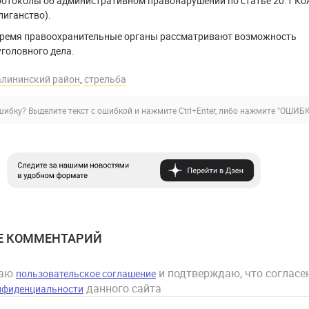
ротоколы об административном правонарушении по статье 20.1 К
лиганство).
время правоохранительные органы рассматривают возможность
головного дела.
алининский район
,
стрельба
ибку? Выделите текст с ошибкой и нажмите Ctrl+Enter, либо нажмите
"ОШИБК
Е КОММЕНТАРИЙ
маю
и подтверждаю, что согласен
пользовательское соглашение
данного сайта
нфиденциальности