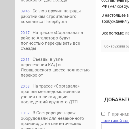
составлены п
РФ (мелкое ху
Беглов вручил награды
09:45
В настоящее 
работникам строительного
возбуждения у
комплекса Петербурга
На трассе «Сортавала» в
Все по теме:
К
20:17
районе Агалатово будут
полностью перекрывать все
Обнаружили ош
съезды
Съезды в узле
20:11
пересечения КАД и
Левашовского шоссе полностью
перекроют
На трассе «Сортавала»
20:08
прошли межведомственные
учения по ликвидации
ДОБАВЬТ
последствий крупного ДТП
В Сестрорецке гараж
13:07
Я прини
оборудовали для незаконного
политикой ко
производства синтетических
наркотиков