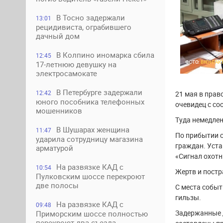
В Тосно задержали
13:01
рецидивиста, ограбившего
дачный дом
В Колпино иномарка сбила
12:45
ФОТО:
ВКОНТАК
17-летнюю девушку на
электросамокате
В Петербурге задержали
12:42
21 мая в прав
юного пособника телефонных
очевидец с со
мошенников
Туда немедле
В Шушарах женщина
11:47
По прибытии с
ударила сотрудницу магазина
граждан. Уста
арматурой
«Сигнал охотн
На развязке КАД с
10:54
Жертв и постр
Пулковским шоссе перекроют
две полосы
С места событ
гильзы.
На развязке КАД с
09:48
Задержанные 
Приморским шоссе полностью
перекроют два съезда