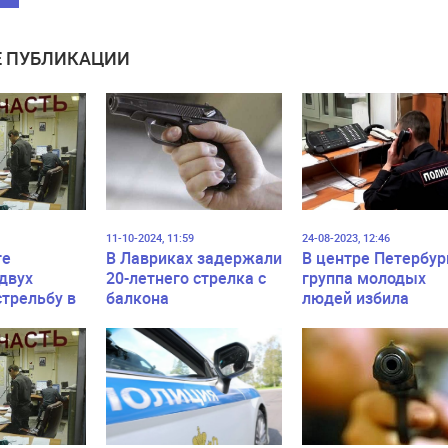
 ПУБЛИКАЦИИ
11-10-2024, 11:59
24-08-2023, 12:46
ге
В Лавриках задержали
В центре Петербур
двух
20-летнего стрелка с
группа молодых
стрельбу в
балкона
людей избила
 саду
прохожего