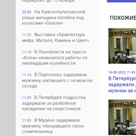
перекроют до 15 ноября
На Краснопутиловской
20:49
ПОХОЖИЕ
улице женщина погибла под
колесами «Газели»
Выставка «Архитектура
11:23
мифа: Металл, Камень и Цвет»
В Ленобласти на трассе
11:19
«Кола» начинаются работы по
ликвидации колейности
16-08-2022, 11:45
В Парголово задержали
11:14
В Петербур
мужчину, напавшего с ножом на
задержали 
соседа
мужчин за 
Юсуповском
В Петербурге подростка
11:09
задержали за разбойное
нападение на сверстников
В Мурино задержали
11:03
мужчину, обокравшего свою
сожительницу