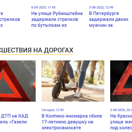
8-09-2025, 11:45
3-08-2022, 12:49
ге
На улице Рубинштейна
В Петербурге
стрелков
задержали стрелков
задержали двоих
из
по бутылкам из
мужчин за
и
пневматики
хулиганскую стрел
ШЕСТВИЯ НА ДОРОГАХ
Сегодня, 12:45
5-08-2026, 20:
 ДТП на КАД
В Колпино иномарка сбила
На Красн
ель «Газели
17-летнюю девушку на
улице же
электросамокате
под коле