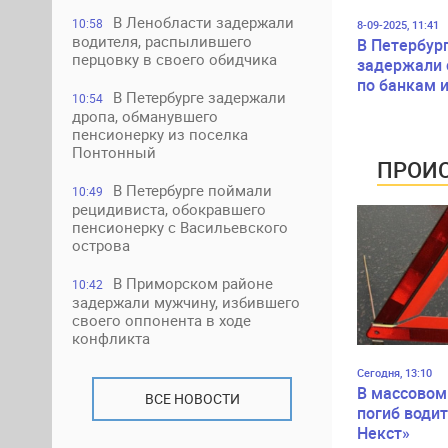
В Ленобласти задержали
10:58
8-09-2025, 11:41
водителя, распылившего
В Петербур
перцовку в своего обидчика
задержали 
по банкам 
В Петербурге задержали
10:54
пневматик
дропа, обманувшего
пенсионерку из поселка
Понтонный
ПРОИС
В Петербурге поймали
10:49
рецидивиста, обокравшего
пенсионерку с Васильевского
острова
В Приморском районе
10:42
задержали мужчину, избившего
своего оппонента в ходе
конфликта
Сегодня, 13:10
В массовом
ВСЕ НОВОСТИ
погиб водит
Некст»