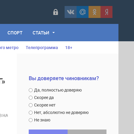
СПОРТ
СТАТЬИ
ого метро
Телепрограмма
18+
Вы доверяете чиновникам?
Г»
Да, полностью доверяю
Скорее да
Скорее нет
Нет, абсолютно не доверяю
В НА
Не знаю