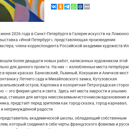
9 июня 2026 года в Санкт-Петербурге в Галерее искусств на Ломонос
 выставка «Иной Петербург», представляющая произведения
астера, члена-корреспондента Российской академии художеств И
вошли более двадцати новых работ, написанных художником этой
льно для данного проекта. На них — излюбленные места петербурж
 в ярких красках: Банковский, Львиный, Кокушкин и Аничков мост
нтанки у Летнего сада и Михайловского замка, Кутузовская
асильевский остров, Карповка и колоритная Петроградская сторо
о — это феерия цвета и света. Здесь нет места хмурости и унынию.
ица, ставшая для автора неиссякаемым источником вдохновения 
ника, предстаёт перед зрителем как город-сказка, город-карнавал,
 и непринуждённой радости.
 представитель академической школы, обладающий собственным
лем, который соединил в себе черты французского фовизма и русс