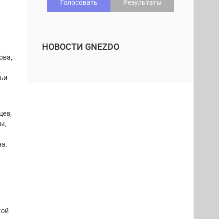
Голосовать
Результаты
НОВОСТИ GNEZDO
ова,
льи
цев,
ы,
на.
и
кой