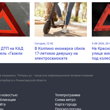
Сегодня, 12:45
5-08-2026, 20:
 ДТП на КАД
В Колпино иномарка сбила
На Красн
ель «Газели
17-летнюю девушку на
улице же
электросамокате
под коле
ва защищены. Питерец.ру - городское информационное интернет-издание
етербурга и Ленинградской области
я новостью
Телепрограмма
убликации
Схема метро
айта
Карта города
ры
Прогноз погоды