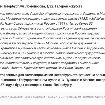
кт-Петербург, ул. Ломоносова, 1/28, Галерея искусств
лен-корреспондент Российской академии художеств. Родился в Мо
нчил Московскую среднюю художественную школу (1982) и МГХИ им
9). Член Союза художников России с 1991 г. Автор более 50
 выставок. Обладатель золотой медали Российской академии
стойному», золотой медали Союза художников России, лауреат
дали и Почётного диплома Российской академии художеств, сереб
ссии, а также первой премии Московского союза художников.
хранятся в музейных и частных коллекциях в России и за рубежом, 
нном музее А. С. Пушкина в Москве, Новосибирском государственн
ом музее, Ярославском художественном музее, Новоуренгойском
ее изобразительных искусств, а также собраниях Генерального
 Кофи Аннана, Председателя партии ИНК Сони Ганди и др.
отовленные для экспозиции «Иной Петербург» станут частью боль
выставки в Государственном музее А. С. Пушкина в Москве, кото
027 году и будет посвящена Санкт-Петербургу.
ибку? Выделите текст с ошибкой и нажмите Ctrl+Enter, либо нажмите
"ОШИБК