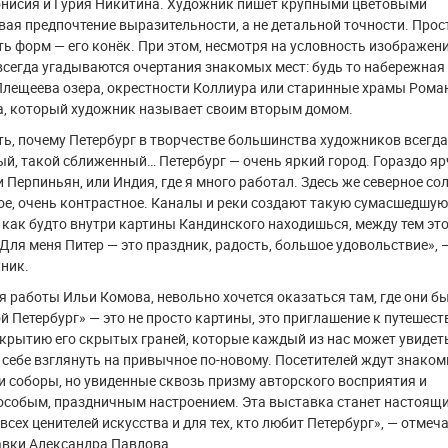
онисия и Гурия Никитина. Художник пишет крупными цветовыми
вая предпочтение выразительности, а не детальной точности. Прос
ь форм — его конёк. При этом, несмотря на условность изображени
всегда угадываются очертания знакомых мест: будь то набережная
Плещеева озера, окрестности Коллиура или старинные храмы Рома
а, который художник называет своим вторым домом.
ть, почему Петербург в творчестве большинства художников всегда
й, такой сближенный… Петербург — очень яркий город. Гораздо яр
 Перпиньян, или Индия, где я много работал. Здесь же северное сол
ое, очень контрастное. Каналы и реки создают такую сумасшедшую
 как будто внутри картины Кандинского находишься, между тем эт
Для меня Питер — это праздник, радость, большое удовольствие», 
ник.
 работы Ильи Комова, невольно хочется оказаться там, где они б
й Петербург» — это не просто картины, это приглашение к путешес
открытию его скрытых граней, которые каждый из нас может увидеть
 себе взглянуть на привычное по-новому. Посетителей ждут знако
и соборы, но увиденные сквозь призму авторского восприятия и
особым, праздничным настроением. Эта выставка станет настоящ
всех ценителей искусства и для тех, кто любит Петербург», — отмеч
авки Александра Павлова.