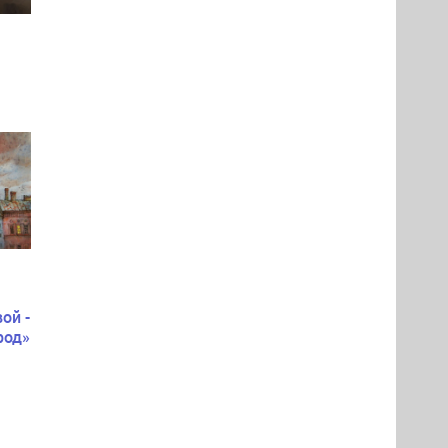
ой -
род»