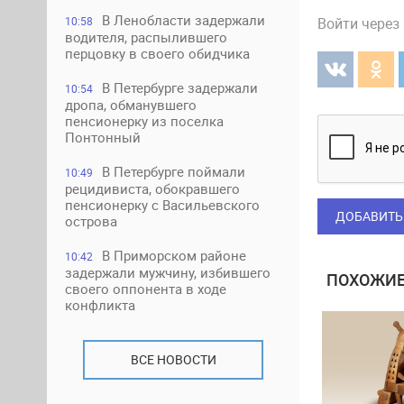
В Ленобласти задержали
Войти через
10:58
водителя, распылившего
перцовку в своего обидчика
В Петербурге задержали
10:54
дропа, обманувшего
пенсионерку из поселка
Понтонный
В Петербурге поймали
10:49
рецидивиста, обокравшего
пенсионерку с Васильевского
ДОБАВИТЬ
острова
В Приморском районе
10:42
задержали мужчину, избившего
ПОХОЖИЕ
своего оппонента в ходе
конфликта
ВСЕ НОВОСТИ