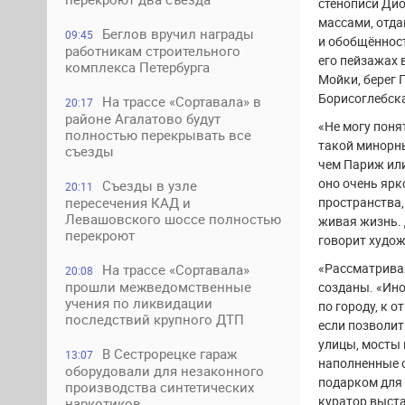
стенописи Ди
массами, отда
Беглов вручил награды
09:45
и обобщённост
работникам строительного
его пейзажах 
комплекса Петербурга
Мойки, берег 
Борисоглебск
На трассе «Сортавала» в
20:17
районе Агалатово будут
«Не могу поня
полностью перекрывать все
такой минорны
съезды
чем Париж или
оно очень ярк
Съезды в узле
20:11
пространства,
пересечения КАД и
Левашовского шоссе полностью
живая жизнь. 
перекроют
говорит худож
«Рассматривая
На трассе «Сортавала»
20:08
прошли межведомственные
созданы. «Ино
учения по ликвидации
по городу, к 
последствий крупного ДТП
если позволит
улицы, мосты 
В Сестрорецке гараж
13:07
наполненные 
оборудовали для незаконного
подарком для 
производства синтетических
куратор выст
наркотиков