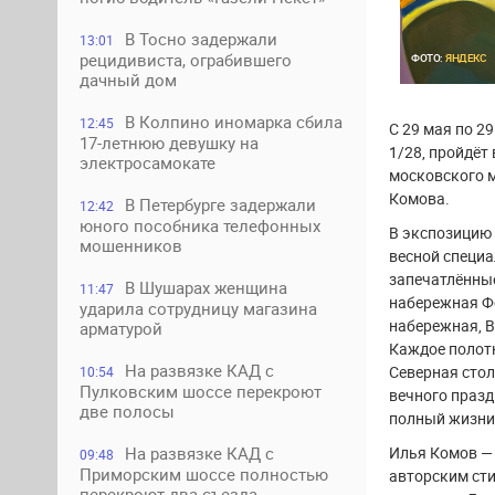
В Тосно задержали
13:01
рецидивиста, ограбившего
ФОТО:
ЯНДЕКС
дачный дом
В Колпино иномарка сбила
12:45
С 29 мая по 2
17-летнюю девушку на
1/28, пройдёт
электросамокате
московского м
Комова.
В Петербурге задержали
12:42
юного пособника телефонных
В экспозицию 
мошенников
весной специа
запечатлённые
В Шушарах женщина
11:47
набережная Фо
ударила сотрудницу магазина
набережная, В
арматурой
Каждое полотн
На развязке КАД с
Северная стол
10:54
Пулковским шоссе перекроют
вечного празд
две полосы
полный жизни
Илья Комов —
На развязке КАД с
09:48
Приморским шоссе полностью
авторским сти
перекроют два съезда