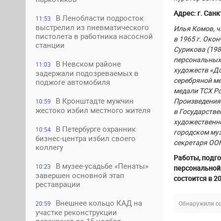
Адрес: г. Сан
В Ленобласти подросток
11:53
выстрелил из пневматического
Илья Комов, ч
пистолета в работника насосной
в 1965 г. Око
станции
Сурикова (198
персональных
В Невском районе
11:03
художеств «До
задержали подозреваемых в
серебряной ме
поджоге автомобиля
медали ТСХ Ро
В Кронштадте мужчин
Произведения 
10:59
жестоко избил местного жителя
в Государстве
художественн
В Петербурге охранник
10:54
городском муз
бизнес-центра избил своего
секретаря ООН
коллегу
Работы, подг
В музее-усадьбе «Пенаты»
10:23
персональной 
завершен основной этап
состоится в 2
реставрации
Внешнее кольцо КАД на
Обнаружили ош
20:59
участке реконструкции