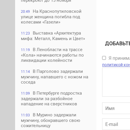
перекроют до 15 ноября
На Краснопутиловской
20:49
улице женщина погибла под
колесами «Газели»
Выставка «Архитектура
11:23
мифа: Металл, Камень и Цвет»
ДОБАВЬТ
В Ленобласти на трассе
11:19
«Кола» начинаются работы по
Я прини
ликвидации колейности
политикой ко
В Парголово задержали
11:14
мужчину, напавшего с ножом на
соседа
В Петербурге подростка
11:09
задержали за разбойное
нападение на сверстников
В Мурино задержали
11:03
мужчину, обокравшего свою
сожительницу