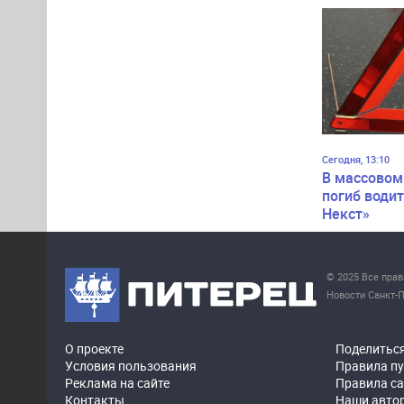
Сегодня, 13:10
В массовом
погиб водит
Некст»
© 2025 Все пра
Новости Санкт-П
О проекте
Поделитьс
Условия пользования
Правила п
Реклама на сайте
Правила с
Контакты
Наши авто