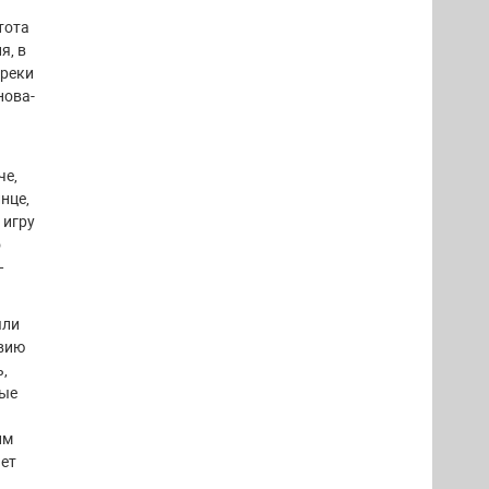
тота
я, в
 реки
нова-
че,
нце,
 игру
о
—
ыли
твию
,
мые
им
ает