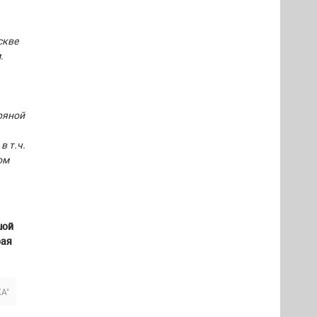
скве
.
ряной
в т.ч.
ом
шой
рая
А"