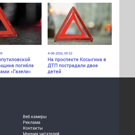
49
4-08-2026, 09:52
опутиловской
На проспекте Косыгина в
нщина погибла
ДТП пострадали двое
сами «Газели»
детей
Веб камеры
Реклама
Контакты
Мнения читателей