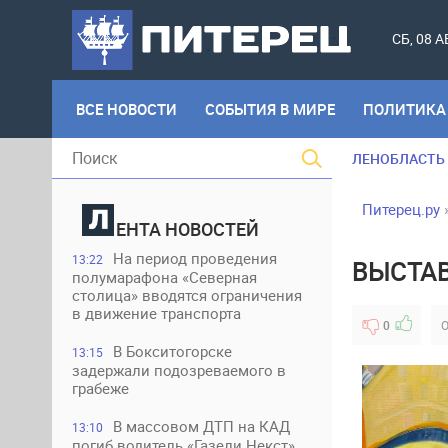
СБ, 08 
ВСЕ НОВОСТИ
СОБЫТИЯ В МИРЕ
ПОЛИТИКА
ЛЕНОБЛАСТЬ
Питерец.ру
ЕНТА НОВОСТЕЙ
На период проведения
13:22
ВЫСТАВ
полумарафона «Северная
столица» вводятся ограничения
в движение транспорта
0
О
В Бокситогорске
13:15
задержали подозреваемого в
грабеже
В массовом ДТП на КАД
13:10
погиб водитель «Газели Некст»