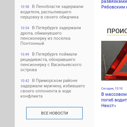
развязками
В Ленобласти задержали
Рябовским 
10:58
водителя, распылившего
автодорого
перцовку в своего обидчика
Петербург-
перекроют 
В Петербурге задержали
10:54
полосы
ПРОИС
дропа, обманувшего
пенсионерку из поселка
Понтонный
В Петербурге поймали
10:49
рецидивиста, обокравшего
пенсионерку с Васильевского
острова
В Приморском районе
10:42
задержали мужчину, избившего
Сегодня, 13:10
своего оппонента в ходе
В массовом
конфликта
погиб водит
Некст»
ВСЕ НОВОСТИ