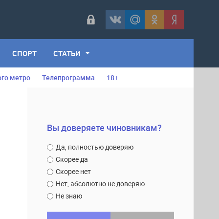
СПОРТ
СТАТЬИ
ого метро
Телепрограмма
18+
Вы доверяете чиновникам?
Да, полностью доверяю
Скорее да
Скорее нет
Нет, абсолютно не доверяю
Не знаю