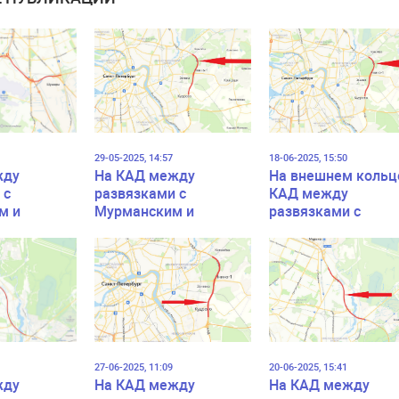
29-05-2025, 14:57
18-06-2025, 15:50
жду
На КАД между
На внешнем кольц
 с
развязками с
КАД между
м и
Мурманским и
развязками с
м шоссе
Рябовским шоссе
Мурманским и
две
перекроют две
Рябовским шоссе
полосы
перекроют две
полосы
27-06-2025, 11:09
20-06-2025, 15:41
жду
На КАД между
На КАД между