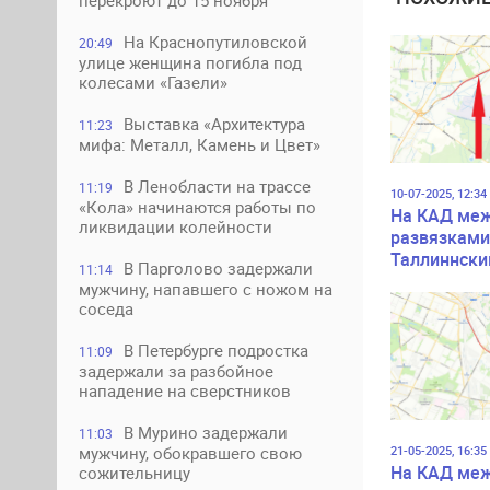
перекроют до 15 ноября
На Краснопутиловской
20:49
улице женщина погибла под
колесами «Газели»
Выставка «Архитектура
11:23
мифа: Металл, Камень и Цвет»
В Ленобласти на трассе
11:19
10-07-2025, 12:34
«Кола» начинаются работы по
На КАД ме
ликвидации колейности
развязками
Таллиннски
В Парголово задержали
11:14
Московски
мужчину, напавшего с ножом на
перекроют 
соседа
полосы
В Петербурге подростка
11:09
задержали за разбойное
нападение на сверстников
В Мурино задержали
11:03
21-05-2025, 16:35
мужчину, обокравшего свою
На КАД ме
сожительницу