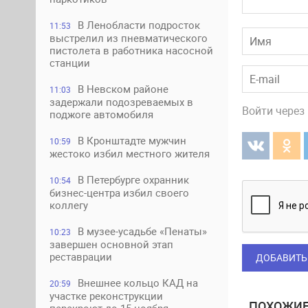
В Ленобласти подросток
11:53
выстрелил из пневматического
пистолета в работника насосной
станции
В Невском районе
11:03
задержали подозреваемых в
Войти через
поджоге автомобиля
В Кронштадте мужчин
10:59
жестоко избил местного жителя
В Петербурге охранник
10:54
бизнес-центра избил своего
коллегу
В музее-усадьбе «Пенаты»
10:23
завершен основной этап
реставрации
ДОБАВИТЬ
Внешнее кольцо КАД на
20:59
участке реконструкции
ПОХОЖИЕ