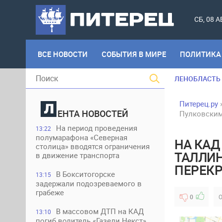
СБ, 08 
ВСЕ НОВОСТИ
СОБЫТИЯ В МИРЕ
ПОЛИТИКА
ЛЕНОБЛАСТЬ
Питерец.ру
ЕНТА НОВОСТЕЙ
Пулковским
На период проведения
13:22
полумарафона «Северная
НА КАД
столица» вводятся ограничения
ТАЛЛИ
в движение транспорта
ПЕРЕК
В Бокситогорске
13:15
задержали подозреваемого в
грабеже
0
О
В массовом ДТП на КАД
13:10
погиб водитель «Газели Некст»