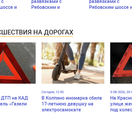
 с
развязками с
развязками с
шоссе и
Рябовским и
Рябовским шоссе 
й Санкт-
Мурманским шоссе
автодорогой
Матокса
перекроют две
Петербург-Матокс
две
полосы
перекроют полосу
ШЕСТВИЯ НА ДОРОГАХ
Сегодня, 12:45
5-08-2026, 20:
 ДТП на КАД
В Колпино иномарка сбила
На Красн
ель «Газели
17-летнюю девушку на
улице же
электросамокате
под коле