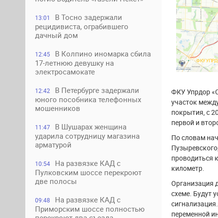
В Тосно задержали
13:01
рецидивиста, ограбившего
дачный дом
В Колпино иномарка сбила
12:45
ФОТО:
ФКУ УПРД
17-летнюю девушку на
электросамокате
В Петербурге задержали
12:42
ФКУ Упрдор «
юного пособника телефонных
участок между
мошенников
покрытия, с 2
первой и втор
В Шушарах женщина
11:47
ударила сотрудницу магазина
По словам на
арматурой
Пузыревского,
проводиться к
На развязке КАД с
10:54
километр.
Пулковским шоссе перекроют
две полосы
Организация 
схеме. Будут 
На развязке КАД с
09:48
сигнализация.
Приморским шоссе полностью
переменной и
перекроют два съезда