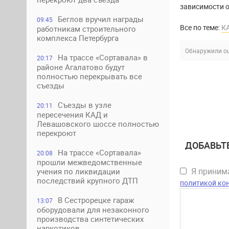
зависимости о
Беглов вручил награды
09:45
Все по теме:
К
работникам строительного
комплекса Петербурга
Обнаружили ош
На трассе «Сортавала» в
20:17
районе Агалатово будут
полностью перекрывать все
съезды
Съезды в узле
20:11
пересечения КАД и
Левашовского шоссе полностью
перекроют
ДОБАВЬТ
На трассе «Сортавала»
20:08
прошли межведомственные
Я прини
учения по ликвидации
последствий крупного ДТП
политикой ко
В Сестрорецке гараж
13:07
оборудовали для незаконного
производства синтетических
наркотиков