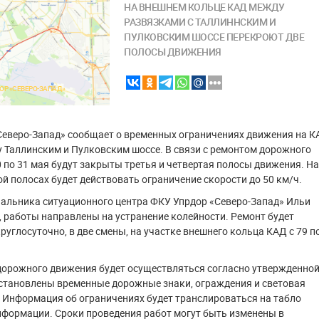
НА ВНЕШНЕМ КОЛЬЦЕ КАД МЕЖДУ
РАЗВЯЗКАМИ С ТАЛЛИННСКИМ И
ПУЛКОВСКИМ ШОССЕ ПЕРЕКРОЮТ ДВЕ
ПОЛОСЫ ДВИЖЕНИЯ
ОР «СЕВЕРО-ЗАПАД»
Северо-Запад» сообщает о временных ограничениях движения на К
 Таллинским и Пулковским шоссе. В связи с ремонтом дорожного
0 по 31 мая будут закрыты третья и четвертая полосы движения. На
ой полосах будет действовать ограничение скорости до 50 км/ч.
чальника ситуационного центра ФКУ Упрдор «Северо-Запад» Ильи
 работы направлены на устранение колейности. Ремонт будет
руглосуточно, в две смены, на участке внешнего кольца КАД с 79 п
дорожного движения будет осуществляться согласно утвержденно
установлены временные дорожные знаки, ограждения и световая
 Информация об ограничениях будет транслироваться на табло
нформации. Сроки проведения работ могут быть изменены в