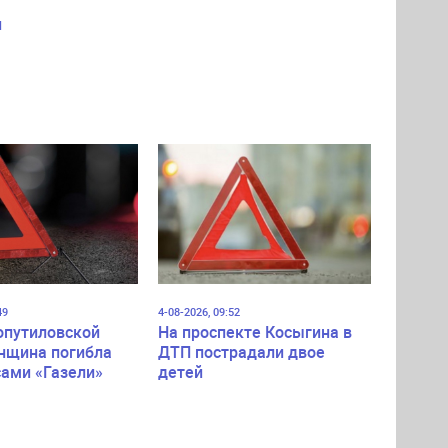
и
а
49
4-08-2026, 09:52
опутиловской
На проспекте Косыгина в
нщина погибла
ДТП пострадали двое
сами «Газели»
детей