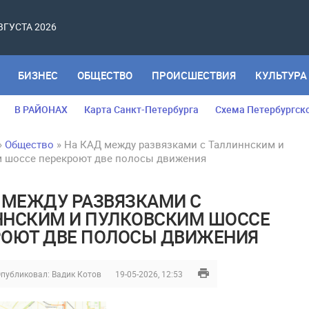
АВГУСТА 2026
БИЗНЕС
ОБЩЕСТВО
ПРОИСШЕСТВИЯ
КУЛЬТУРА
В РАЙОНАХ
Карта Санкт-Петербурга
Схема Петербургск
»
Общество
» На КАД между развязками с Таллиннским и
 шоссе перекроют две полосы движения
 МЕЖДУ РАЗВЯЗКАМИ С
ННСКИМ И ПУЛКОВСКИМ ШОССЕ
РОЮТ ДВЕ ПОЛОСЫ ДВИЖЕНИЯ
публиковал:
Вадик Котов
19-05-2026, 12:53