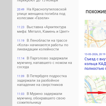
перекроют до 15 ноября
На Краснопутиловской
20:49
ПОХОЖИЕ
улице женщина погибла под
колесами «Газели»
Выставка «Архитектура
11:23
мифа: Металл, Камень и Цвет»
В Ленобласти на трассе
11:19
«Кола» начинаются работы по
ликвидации колейности
13-05-2026, 20:19
В Парголово задержали
Съезд с вн
11:14
мужчину, напавшего с ножом на
кольца КАД
соседа
полностью 
В Петербурге подростка
11:09
задержали за разбойное
нападение на сверстников
В Мурино задержали
11:03
мужчину, обокравшего свою
сожительницу