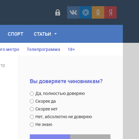
СПОРТ
СТАТЬИ
ого метро
Телепрограмма
18+
нтр
Вы доверяете чиновникам?
Да, полностью доверяю
Скорее да
Скорее нет
Нет, абсолютно не доверяю
Не знаю