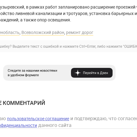
узыревский, в рамках работ запланировано расширение проезжей 
ройство ливневой канализации и тротуаров, установка барьерных и
аждений, а также опор освещения.
енобласть
,
Всеволожский район
,
ремонт дорог
ибку? Выделите текст с ошибкой и нажмите Ctrl+Enter, либо нажмите
"ОШИБК
Е КОММЕНТАРИЙ
маю
и подтверждаю, что согласен
пользовательское соглашение
данного сайта
нфиденциальности