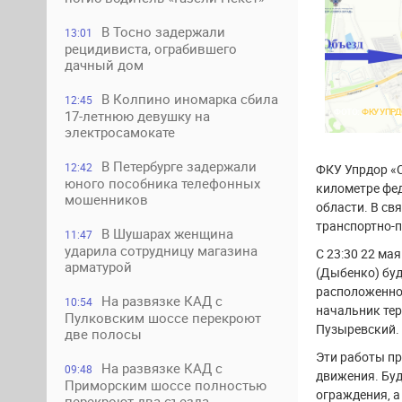
В Тосно задержали
13:01
рецидивиста, ограбившего
дачный дом
В Колпино иномарка сбила
12:45
ФОТО:
ФКУ УПРД
17-летнюю девушку на
электросамокате
В Петербурге задержали
12:42
ФКУ Упрдор «С
юного пособника телефонных
километре фе
мошенников
области. В св
транспортно-п
В Шушарах женщина
11:47
ударила сотрудницу магазина
С 23:30 22 мая
арматурой
(Дыбенко) буд
расположенно
На развязке КАД с
10:54
начальник тер
Пулковским шоссе перекроют
Пузыревский.
две полосы
Эти работы пр
На развязке КАД с
09:48
движения. Бу
Приморским шоссе полностью
ограждения, а
перекроют два съезда