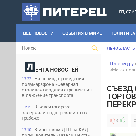
ПТ, 07 
ВСЕ НОВОСТИ
СОБЫТИЯ В МИРЕ
ПОЛИТИКА
ЛЕНОБЛАСТЬ
Питерец.ру
ЕНТА НОВОСТЕЙ
«Мега» пол
На период проведения
13:22
полумарафона «Северная
СЪЕЗД 
столица» вводятся ограничения
ТОРГОВ
в движение транспорта
ПЕРЕК
В Бокситогорске
13:15
задержали подозреваемого в
грабеже
0
О
В массовом ДТП на КАД
13:10
погиб водитель «Газели Некст»