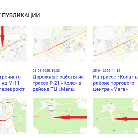
 ПУБЛИКАЦИИ
26-06-2025, 19:38
25-04-2025, 14:12
утреннего
Дорожные работы на
На трассе «Кола» в
 на М-11
трассе Р-21 «Кола» в
районе торгового
перекроют
районе ТЦ «Мега»
центра «Мега»
(Дыбенко)
(Дыбенко) ограни
продлеваются до 1
пропускную
августа
способность