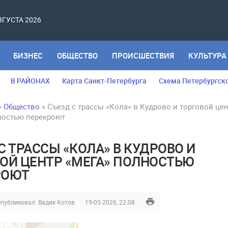
АВГУСТА 2026
БИЗНЕС
ОБЩЕСТВО
ПРОИСШЕСТВИЯ
КУЛЬТУРА
В РАЙОНАХ
Карта Санкт-Петербурга
Схема Петербургск
»
Общество
» Съезд с трассы «Кола» в Кудрово и торговой це
ностью перекроют
С ТРАССЫ «КОЛА» В КУДРОВО И
ОЙ ЦЕНТР «МЕГА» ПОЛНОСТЬЮ
РОЮТ
публиковал:
Вадик Котов
19-05-2026, 22:08