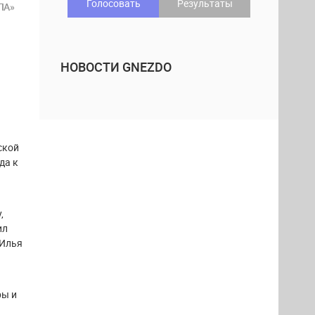
Голосовать
Результаты
ЛА»
НОВОСТИ GNEZDO
ской
да к
,
ил
 Илья
ры и