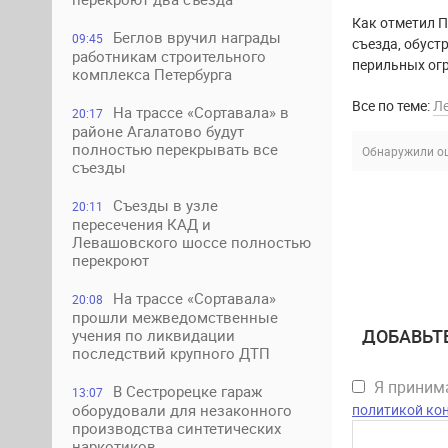
Как отметил П
Беглов вручил награды
09:45
съезда, обуст
работникам строительного
перильных огр
комплекса Петербурга
Все по теме:
Л
На трассе «Сортавала» в
20:17
районе Агалатово будут
полностью перекрывать все
Обнаружили ош
съезды
Съезды в узле
20:11
пересечения КАД и
Левашовского шоссе полностью
перекроют
На трассе «Сортавала»
20:08
прошли межведомственные
ДОБАВЬТ
учения по ликвидации
последствий крупного ДТП
Я прини
В Сестрорецке гараж
13:07
политикой ко
оборудовали для незаконного
производства синтетических
наркотиков