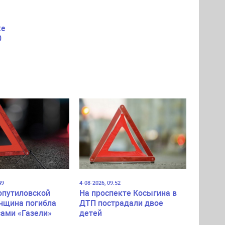
ке
0
оют
49
4-08-2026, 09:52
опутиловской
На проспекте Косыгина в
нщина погибла
ДТП пострадали двое
сами «Газели»
детей