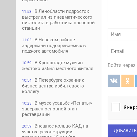
В Ленобласти подросток
11:53
выстрелил из пневматического
пистолета в работника насосной
станции
В Невском районе
11:03
задержали подозреваемых в
поджоге автомобиля
В Кронштадте мужчин
10:59
Войти через
жестоко избил местного жителя
В Петербурге охранник
10:54
бизнес-центра избил своего
коллегу
В музее-усадьбе «Пенаты»
10:23
завершен основной этап
реставрации
Внешнее кольцо КАД на
20:59
ДОБАВИТЬ
участке реконструкции