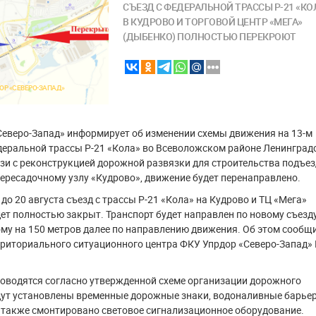
СЪЕЗД С ФЕДЕРАЛЬНОЙ ТРАССЫ Р-21 «КО
В КУДРОВО И ТОРГОВОЙ ЦЕНТР «МЕГА»
(ДЫБЕНКО) ПОЛНОСТЬЮ ПЕРЕКРОЮТ
ОР «СЕВЕРО-ЗАПАД»
еверо-Запад» информирует об изменении схемы движения на 13-м
деральной трассы Р-21 «Кола» во Всеволожском районе Ленинград
язи с реконструкцией дорожной развязки для строительства подъез
ересадочному узлу «Кудрово», движение будет перенаправлено.
 до 20 августа съезд с трассы Р-21 «Кола» на Кудрово и ТЦ «Мега»
ет полностью закрыт. Транспорт будет направлен по новому съезду
му на 150 метров далее по направлению движения. Об этом сообщ
риториального ситуационного центра ФКУ Упрдор «Северо-Запад»
оводятся согласно утвержденной схеме организации дорожного
дут установлены временные дорожные знаки, водоналивные барье
 также смонтировано световое сигнализационное оборудование.