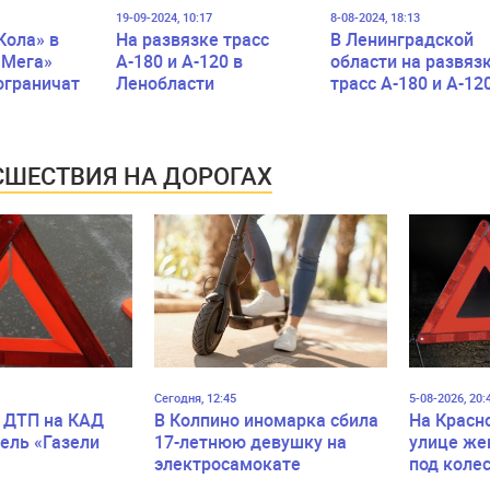
19-09-2024, 10:17
8-08-2024, 18:13
Кола» в
На развязке трасс
В Ленинградской
«Мега»
А-180 и А-120 в
области на развяз
ограничат
Ленобласти
трасс А-180 и А-12
полностью перекроют
полностью перекр
съезд
съезд
ШЕСТВИЯ НА ДОРОГАХ
Сегодня, 12:45
5-08-2026, 20:
 ДТП на КАД
В Колпино иномарка сбила
На Красн
ель «Газели
17-летнюю девушку на
улице же
электросамокате
под коле