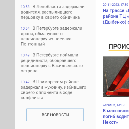
20-11-2023, 17:50
В Ленобласти задержали
10:58
На трассе «
водителя, распылившего
районе ТЦ 
перцовку в своего обидчика
(Дыбенко) 
движение
В Петербурге задержали
10:54
дропа, обманувшего
пенсионерку из поселка
Понтонный
ПРОИС
В Петербурге поймали
10:49
рецидивиста, обокравшего
пенсионерку с Васильевского
острова
В Приморском районе
10:42
задержали мужчину, избившего
своего оппонента в ходе
конфликта
Сегодня, 13:10
В массовом
ВСЕ НОВОСТИ
погиб водит
Некст»