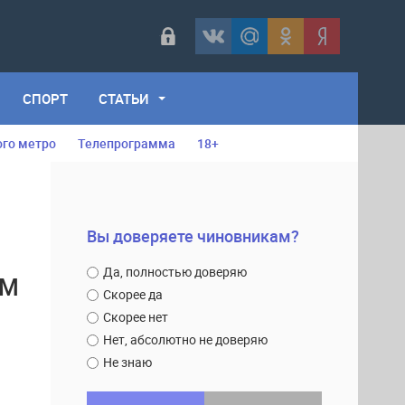
СПОРТ
СТАТЬИ
ого метро
Телепрограмма
18+
Вы доверяете чиновникам?
Да, полностью доверяю
ЫМ
Скорее да
Скорее нет
Нет, абсолютно не доверяю
Не знаю