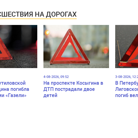
на продуктовый
разбое
магазин
ШЕСТВИЯ НА ДОРОГАХ
4-08-2026, 09:52
3-08-2026, 12:
утиловской
На проспекте Косыгина в
В Петерб
ина погибла
ДТП пострадали двое
Лиговско
ми «Газели»
детей
погиб ве