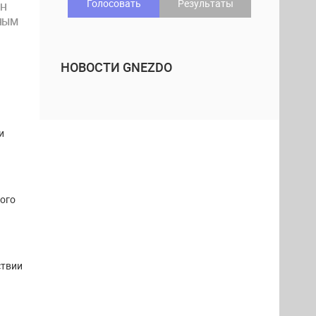
Голосовать
Результаты
АН
ТНЫМ
НОВОСТИ GNEZDO
и
ого
ствии