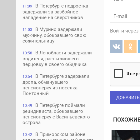
В Петербурге подростка
11:09
задержали за разбойное
нападение на сверстников
В Мурино задержали
11:03
Войти через
мужчину, обокравшего свою
сожительницу
В Ленобласти задержали
10:58
водителя, распылившего
перцовку в своего обидчика
В Петербурге задержали
10:54
дропа, обманувшего
пенсионерку из поселка
Понтонный
ДОБАВИТЬ
В Петербурге поймали
10:49
рецидивиста, обокравшего
пенсионерку с Васильевского
ПОХОЖИЕ
острова
В Приморском районе
10:42