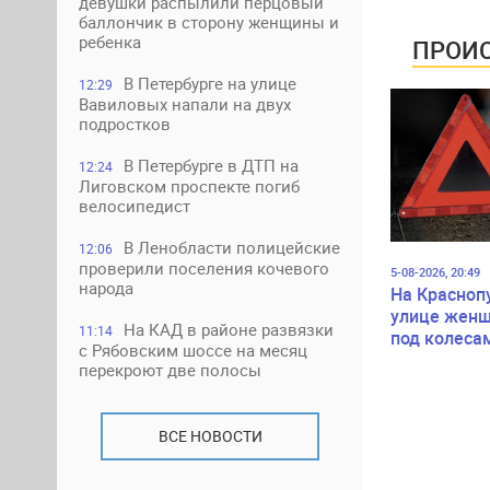
девушки распылили перцовый
баллончик в сторону женщины и
ребенка
ПРОИС
В Петербурге на улице
12:29
Вавиловых напали на двух
подростков
В Петербурге в ДТП на
12:24
Лиговском проспекте погиб
велосипедист
В Ленобласти полицейские
12:06
проверили поселения кочевого
5-08-2026, 20:49
народа
На Красноп
улице женщ
На КАД в районе развязки
11:14
под колеса
с Рябовским шоссе на месяц
перекроют две полосы
ВСЕ НОВОСТИ