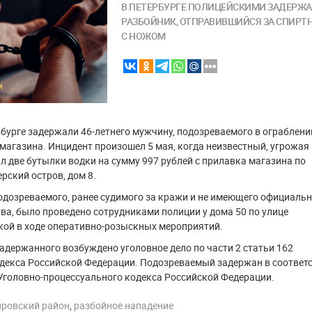
В ПЕТЕРБУРГЕ ПОЛИЦЕЙСКИМИ ЗАДЕРЖ
РАЗБОЙНИК, ОТПРАВИВШИЙСЯ ЗА СПИР
С НОЖОМ
M
рбурге задержали 46-летнего мужчину, подозреваемого в ограблени
магазина. Инцидент произошел 5 мая, когда неизвестный, угрожая
л две бутылки водки на сумму 997 рублей с прилавка магазина по
ерский остров, дом 8.
дозреваемого, ранее судимого за кражи и не имеющего официальн
ва, было проведено сотрудниками полиции у дома 50 по улице
кой в ходе оперативно-розыскных мероприятий.
адержанного возбуждено уголовное дело по части 2 статьи 162
декса Российской Федерации. Подозреваемый задержан в соответ
 Уголовно-процессуального кодекса Российской Федерации.
ировский район
,
разбойное нападение