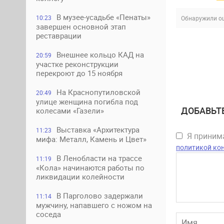
В музее-усадьбе «Пенаты»
10:23
Обнаружили ош
завершен основной этап
реставрации
Внешнее кольцо КАД на
20:59
участке реконструкции
перекроют до 15 ноября
На Краснопутиловской
20:49
улице женщина погибла под
ДОБАВЬТ
колесами «Газели»
Выставка «Архитектура
11:23
Я прини
мифа: Металл, Камень и Цвет»
политикой ко
В Ленобласти на трассе
11:19
«Кола» начинаются работы по
ликвидации колейности
В Парголово задержали
11:14
мужчину, напавшего с ножом на
соседа