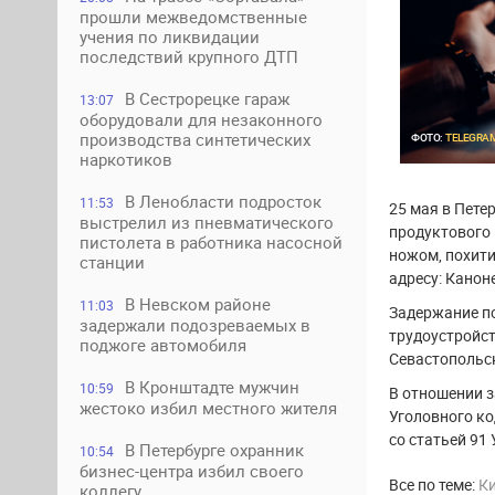
прошли межведомственные
учения по ликвидации
последствий крупного ДТП
В Сестрорецке гараж
13:07
оборудовали для незаконного
производства синтетических
ФОТО:
TELEGRA
наркотиков
В Ленобласти подросток
11:53
25 мая в Пете
выстрелил из пневматического
продуктового 
пистолета в работника насосной
ножом, похити
станции
адресу: Канон
В Невском районе
11:03
Задержание по
задержали подозреваемых в
трудоустройст
поджоге автомобиля
Севастопольс
В Кронштадте мужчин
10:59
В отношении з
жестоко избил местного жителя
Уголовного ко
со статьей 91
В Петербурге охранник
10:54
бизнес-центра избил своего
Все по теме:
К
коллегу