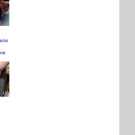
мали
 на
а