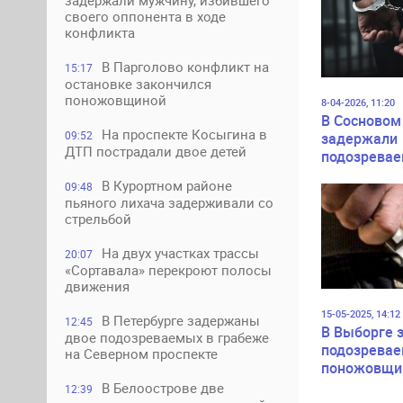
задержали мужчину, избившего
своего оппонента в ходе
конфликта
В Парголово конфликт на
15:17
остановке закончился
поножовщиной
8-04-2026, 11:20
В Сосновом
На проспекте Косыгина в
09:52
задержали
ДТП пострадали двое детей
подозревае
разбойном 
В Курортном районе
09:48
на продукт
пьяного лихача задерживали со
магазин
стрельбой
На двух участках трассы
20:07
«Сортавала» перекроют полосы
движения
15-05-2025, 14:12
В Петербурге задержаны
12:45
В Выборге 
двое подозреваемых в грабеже
подозревае
на Северном проспекте
поножовщи
В Белоострове две
12:39