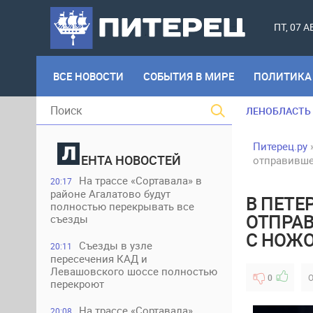
ПТ, 07 
ВСЕ НОВОСТИ
СОБЫТИЯ В МИРЕ
ПОЛИТИКА
ЛЕНОБЛАСТЬ
Питерец.ру
ЕНТА НОВОСТЕЙ
отправивше
На трассе «Сортавала» в
20:17
районе Агалатово будут
В ПЕТЕ
полностью перекрывать все
ОТПРАВ
съезды
С НОЖ
Съезды в узле
20:11
пересечения КАД и
Левашовского шоссе полностью
0
О
перекроют
На трассе «Сортавала»
20:08