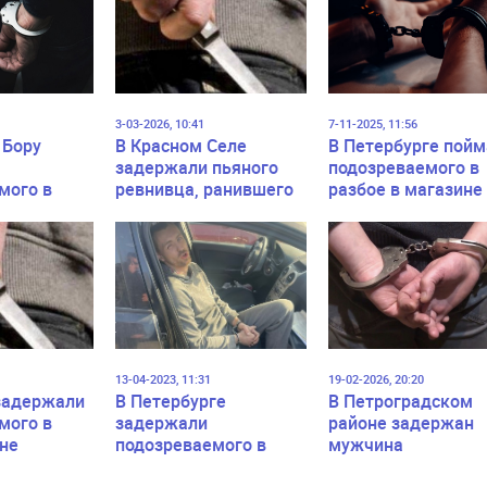
3-03-2026, 10:41
7-11-2025, 11:56
 Бору
В Красном Селе
В Петербурге пой
задержали пьяного
подозреваемого в
мого в
ревнивца, ранившего
разбое в магазине
нападении
ножом бывшую жену
проспекте Энгельс
овый
13-04-2023, 11:31
19-02-2026, 20:20
задержали
В Петербурге
В Петроградском
мого в
задержали
районе задержан
не
подозреваемого в
мужчина
разбойном нападении
подозреваемый в