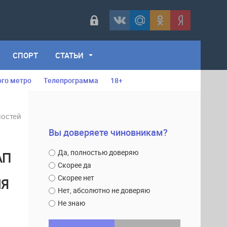
СПОРТ
СТАТЬИ
ого метро
Телепрограмма
18+
ностей
Вы доверяете чиновникам?
Да, полностью доверяю
АП
Скорее да
Скорее нет
МЯ
Нет, абсолютно не доверяю
Не знаю