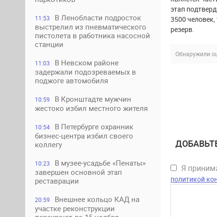
этап подтверд
В Ленобласти подросток
11:53
3500 человек,
выстрелил из пневматического
резерв.
пистолета в работника насосной
станции
Обнаружили ош
В Невском районе
11:03
задержали подозреваемых в
поджоге автомобиля
В Кронштадте мужчин
10:59
жестоко избил местного жителя
В Петербурге охранник
10:54
бизнес-центра избил своего
ДОБАВЬТ
коллегу
В музее-усадьбе «Пенаты»
10:23
Я прини
завершен основной этап
политикой ко
реставрации
Внешнее кольцо КАД на
20:59
участке реконструкции