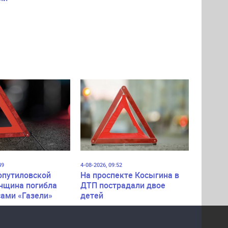
49
4-08-2026, 09:52
опутиловской
На проспекте Косыгина в
нщина погибла
ДТП пострадали двое
сами «Газели»
детей