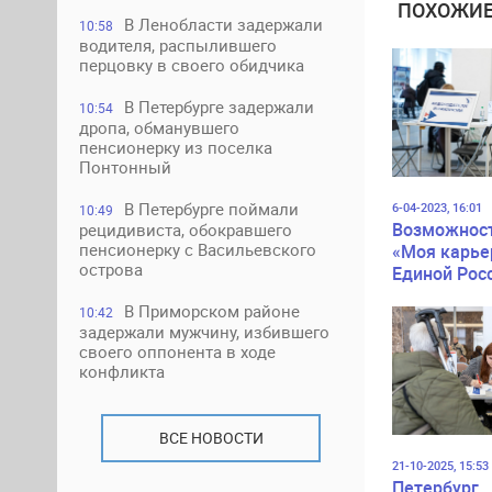
ПОХОЖИЕ
В Ленобласти задержали
10:58
водителя, распылившего
перцовку в своего обидчика
В Петербурге задержали
10:54
дропа, обманувшего
пенсионерку из поселка
Понтонный
В Петербурге поймали
6-04-2023, 16:01
10:49
Возможност
рецидивиста, обокравшего
пенсионерку с Васильевского
«Моя карье
острова
Единой Рос
представят
В Приморском районе
10:42
площадке
задержали мужчину, избившего
Всероссийс
своего оппонента в ходе
ярмарки
конфликта
трудоустро
ВСЕ НОВОСТИ
21-10-2025, 15:53
Петербург