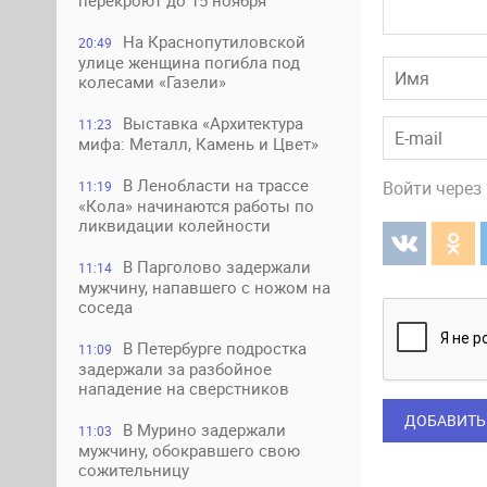
перекроют до 15 ноября
На Краснопутиловской
20:49
улице женщина погибла под
колесами «Газели»
Выставка «Архитектура
11:23
мифа: Металл, Камень и Цвет»
В Ленобласти на трассе
Войти через
11:19
«Кола» начинаются работы по
ликвидации колейности
В Парголово задержали
11:14
мужчину, напавшего с ножом на
соседа
В Петербурге подростка
11:09
задержали за разбойное
нападение на сверстников
ДОБАВИТЬ
В Мурино задержали
11:03
мужчину, обокравшего свою
сожительницу