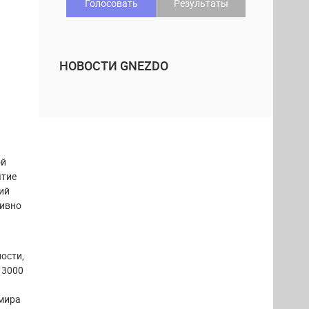
Голосовать
Результаты
НОВОСТИ GNEZDO
ой
ятие
ий
тивно
ости,
 3000
имира