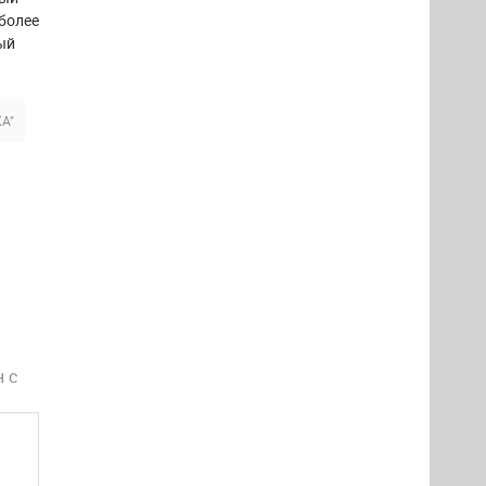
более
ый
А"
 с