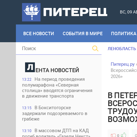
ВС, 09 
ВСЕ НОВОСТИ
СОБЫТИЯ В МИРЕ
ПОЛИТИКА
ЛЕНОБЛАСТЬ
Питерец.ру
ЕНТА НОВОСТЕЙ
Всероссийс
2026»
На период проведения
13:22
полумарафона «Северная
столица» вводятся ограничения
В ПЕТЕ
в движение транспорта
ВСЕРО
В Бокситогорске
13:15
ТРУДОУ
задержали подозреваемого в
ВОЗМОЖ
грабеже
В массовом ДТП на КАД
13:10
погиб водитель «Газели Некст»
0
О