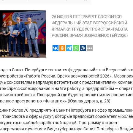
26 ИЮНЯ В ПЕТЕРБУРГЕ СОСТОИТСЯ
ФЕДЕРАЛЬНЫЙ ЭТАП ВСЕРОССИЙСКОЙ
ЯРМАРКИ ТРУДОУСТРОЙСТВА «РАБОТА
РОССИИ. ВРЕМЯ ВОЗМОЖНОСТЕЙ 2026»
PB.RU
года в Санкт-Петербурге состоится федеральный этап Всероссийск
устройства «Работа России. Время возможностей 2026». Меропри
очь соискателям напрямую встретиться с представителями компан
и экспресс-собеседования и найти работу, а предприятиям — опера
овые потребности. Площадкой где будет проводиться мероприятие
венное пространство «Флагшток» (Южная дорога, д. 28).
инит более 70 предприятий Санкт-Петербурга из сфер промышленн
Т, транспорта и сферы услуг, которые предложат соискателям более
нкурентоспособной заработной платой. Программу откроет
 церемония с участием Вице-губернатора Санкт-Петербурга Влад