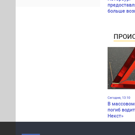
предоставл
больше во
для успешн
трудоустро
людей с
инвалидно
ПРОИС
Сегодня, 13:10
В массовом
погиб водит
Некст»