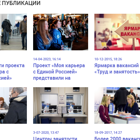
 ПУБЛИКАЦИИ
14-04-2023, 16:14
10-12-2015, 18:26
и проекта
Проект «Моя карьера
Ярмарка вакансий
ра с
с Единой Россией»
«Труд и занятость
сией»
представили на
 на
петербургском этапе
главной ярмарки
кой
труда в стране
йства
3-07-2020, 13:47
18-09-2017, 14:27
Центры занятости
Более 2000 ваканс