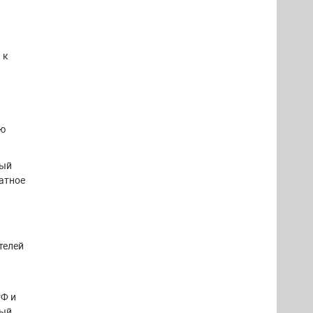
 к
ию
ный
латное
телей
РФ и
ный