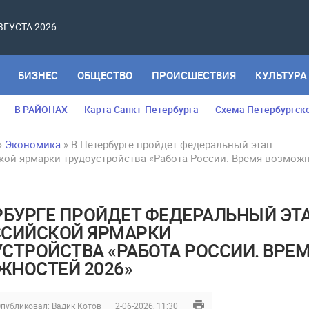
АВГУСТА 2026
БИЗНЕС
ОБЩЕСТВО
ПРОИСШЕСТВИЯ
КУЛЬТУРА
В РАЙОНАХ
Карта Санкт-Петербурга
Схема Петербургск
»
Экономика
» В Петербурге пройдет федеральный этап
кой ярмарки трудоустройства «Работа России. Время возмож
РБУРГЕ ПРОЙДЕТ ФЕДЕРАЛЬНЫЙ ЭТ
ССИЙСКОЙ ЯРМАРКИ
СТРОЙСТВА «РАБОТА РОССИИ. ВРЕ
НОСТЕЙ 2026»
публиковал:
Вадик Котов
2-06-2026, 11:30