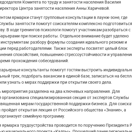
едседателя Комитета по труду и занятости населения Василия
иректора Центра занятости населения Анны Харичевой.
том ярмарки станут групповые консультации в лаунж-зоне, где
Службы занятости помогут соискателям комплексно подготовиться
ву. В ходе тренингов психологи помогут участникам разобраться с
арьерами при поиске работы. Отдельное внимание будет уделено
 инструментам: разбору формулы создания идеального резюме и
ии перед работодателями. Также эксперты посвятят целый блок
анения спокойствия, повышению стрессоустойчивости и управлен
время прохождения собеседований.
карьерные консультанты помогут гостям выстроить индивидуаль
ный трек, подобрать вакансии в единой базе, записаться на бесп
или узнать о мерах поддержки при открытии своего дела.
ь мероприятия разделена на два ключевых направления. Для
й организована специализированная секция от экспертов Службы
священная мерам государственной поддержки бизнеса. Для соиска
я пройдет открытая лекция от Российского общества «Знание», а
организует семейную программу.
 ярмарка трудоустройства проводится по поручению Президента 
тью национального проекта «Кадры». Прошедший ранее региональ