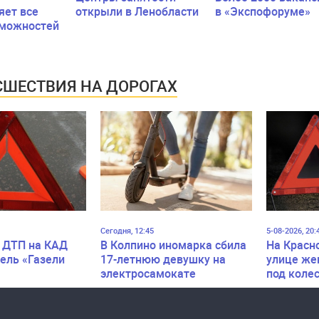
яет все
открыли в Ленобласти
в «Экспофоруме»
зможностей
ого
йства
стью
ШЕСТВИЯ НА ДОРОГАХ
Сегодня, 12:45
5-08-2026, 20:
 ДТП на КАД
В Колпино иномарка сбила
На Красн
ель «Газели
17-летнюю девушку на
улице же
электросамокате
под коле