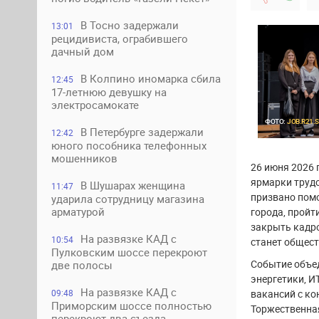
В Тосно задержали
13:01
рецидивиста, ограбившего
дачный дом
В Колпино иномарка сбила
12:45
17-летнюю девушку на
электросамокате
ФОТО:
JOB.R21.S
В Петербурге задержали
12:42
юного пособника телефонных
мошенников
26 июня 2026 
ярмарки трудо
В Шушарах женщина
11:47
призвано пом
ударила сотрудницу магазина
арматурой
города, пройт
закрыть кадр
На развязке КАД с
10:54
станет общест
Пулковским шоссе перекроют
Событие объед
две полосы
энергетики, И
На развязке КАД с
вакансий с ко
09:48
Приморским шоссе полностью
Торжественная
перекроют два съезда