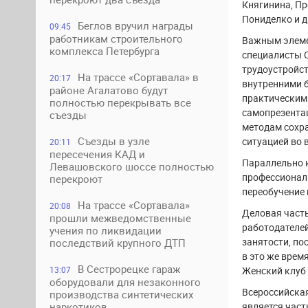
Княгинина, Пр
Пониделко и д
Беглов вручил награды
09:45
работникам строительного
Важным элемен
комплекса Петербурга
специалисты 
трудоустройст
На трассе «Сортавала» в
20:17
внутренними б
районе Агалатово будут
практическим
полностью перекрывать все
самопрезентац
съезды
методам сохр
Съезды в узле
ситуацией во 
20:11
пересечения КАД и
Параллельно 
Левашовского шоссе полностью
профессиональ
перекроют
переобучение 
На трассе «Сортавала»
20:08
Деловая част
прошли межведомственные
работодателе
учения по ликвидации
занятости, по
последствий крупного ДТП
в это же врем
В Сестрорецке гараж
Женский клуб 
13:07
оборудовали для незаконного
Всероссийская
производства синтетических
является час
наркотиков