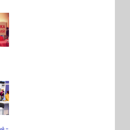
»
ий –