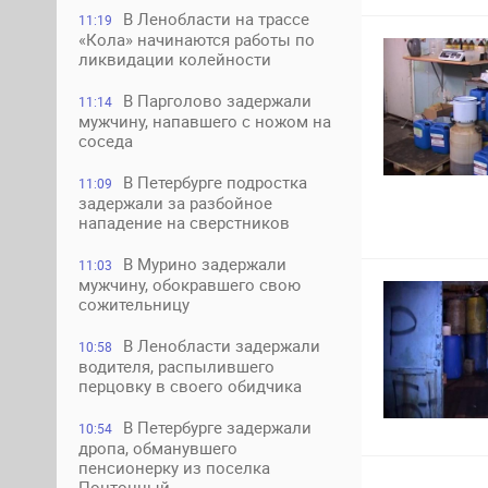
В Ленобласти на трассе
11:19
«Кола» начинаются работы по
ликвидации колейности
В Парголово задержали
11:14
мужчину, напавшего с ножом на
соседа
В Петербурге подростка
11:09
задержали за разбойное
нападение на сверстников
В Мурино задержали
11:03
мужчину, обокравшего свою
сожительницу
В Ленобласти задержали
10:58
водителя, распылившего
перцовку в своего обидчика
В Петербурге задержали
10:54
дропа, обманувшего
пенсионерку из поселка
Понтонный