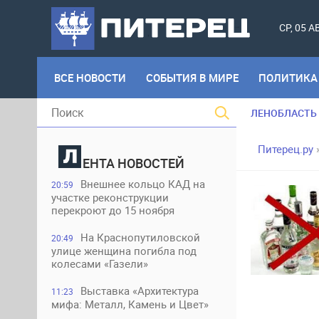
СР, 05 
ВСЕ НОВОСТИ
СОБЫТИЯ В МИРЕ
ПОЛИТИКА
ЛЕНОБЛАСТЬ
Питерец.ру
ЕНТА НОВОСТЕЙ
Внешнее кольцо КАД на
20:59
участке реконструкции
перекроют до 15 ноября
На Краснопутиловской
20:49
улице женщина погибла под
колесами «Газели»
Выставка «Архитектура
11:23
мифа: Металл, Камень и Цвет»