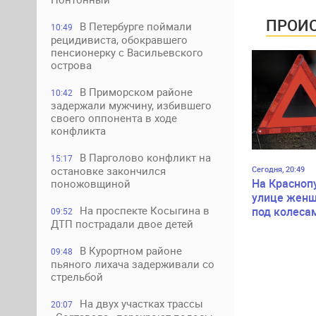
ПРОИС
В Петербурге поймали
10:49
рецидивиста, обокравшего
пенсионерку с Васильевского
острова
В Приморском районе
10:42
задержали мужчину, избившего
своего оппонента в ходе
конфликта
В Парголово конфликт на
15:17
Сегодня, 20:49
остановке закончился
На Красноп
поножовщиной
улице женщ
На проспекте Косыгина в
под колеса
09:52
ДТП пострадали двое детей
В Курортном районе
09:48
пьяного лихача задерживали со
стрельбой
На двух участках трассы
20:07