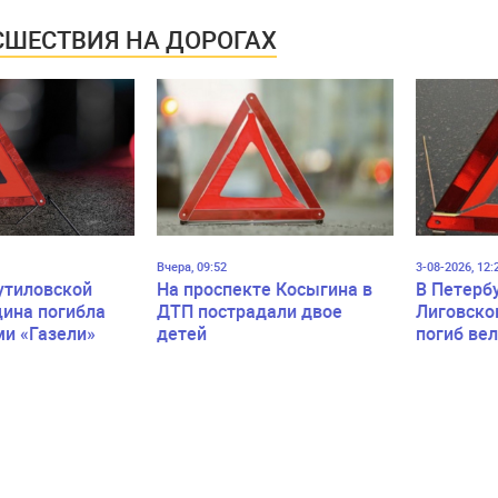
ШЕСТВИЯ НА ДОРОГАХ
Вчера, 09:52
3-08-2026, 12:
утиловской
На проспекте Косыгина в
В Петерб
ина погибла
ДТП пострадали двое
Лиговско
ми «Газели»
детей
погиб ве