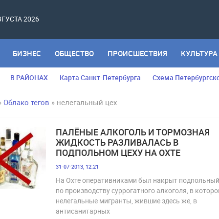
АВГУСТА 2026
БИЗНЕС
ОБЩЕСТВО
ПРОИСШЕСТВИЯ
КУЛЬТУРА
В РАЙОНАХ
Карта Санкт-Петербурга
Схема Петербургск
»
Облако тегов
» нелегальный цех
ПАЛЁНЫЕ АЛКОГОЛЬ И ТОРМОЗНАЯ
ЖИДКОСТЬ РАЗЛИВАЛАСЬ В
ПОДПОЛЬНОМ ЦЕХУ НА ОХТЕ
31-07-2013, 12:21
На Охте оперативниками был накрыт подпольный
по производству суррогатного алкоголя, в котор
нелегальные мигранты, жившие здесь же, в
антисанитарных