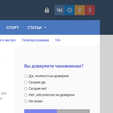
СПОРТ
СТАТЬИ
ого метро
Телепрограмма
18+
Вы доверяете чиновникам?
Да, полностью доверяю
Скорее да
Скорее нет
 цех
Нет, абсолютно не доверяю
ом
Не знаю