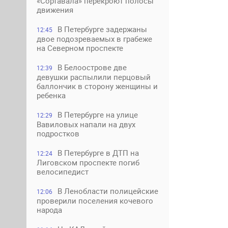
«Сортавала» перекроют полосы
движения
В Петербурге задержаны
12:45
двое подозреваемых в грабеже
на Северном проспекте
В Белоострове две
12:39
девушки распылили перцовый
баллончик в сторону женщины и
ребенка
В Петербурге на улице
12:29
Вавиловых напали на двух
подростков
В Петербурге в ДТП на
12:24
Лиговском проспекте погиб
велосипедист
В Ленобласти полицейские
12:06
проверили поселения кочевого
народа