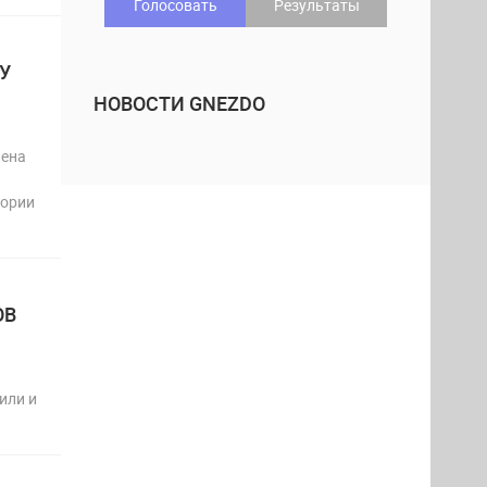
Голосовать
Результаты
У
НОВОСТИ GNEZDO
чена
тории
ОВ
или и