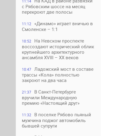
На КАД в районе развязки
11:14
с Рябовским шоссе на месяц
перекроют две полосы
«Динамо» играет вничью в
11:12
Смоленске – 1:1
На Невском проспекте
10:52
воссоздают исторический облик
крупнейшего архитектурного
ансамбля XVIII – XX веков
Ладожский мост в составе
10:47
трассы «Кола» полностью
закроют на два часа
В Санкт-Петербурге
21:37
вручили Международную
премию «Настоящий друг»
В поселке Рябово пьяный
11:32
мужчина поджог автомобиль
бывшей супруги