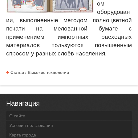
ом
оборудован
ии, выполненные методом полноцветной
печати на мелованной бумаге с
применением импортных расходных
материалов пользуются повышенным
спросом у разных слоёв населения.
Статьи
/
Высокие технологии
Навигация
О сайте
Условия пользования
Карта города