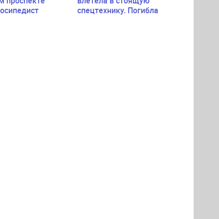
м проспекте
влетела в стоящую
лосипедист
спецтехнику. Погибла
пассажирка легковушки