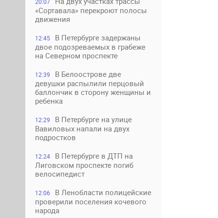
На двух участках трассы
20:07
«Сортавала» перекроют полосы
движения
В Петербурге задержаны
12:45
двое подозреваемых в грабеже
на Северном проспекте
В Белоострове две
12:39
девушки распылили перцовый
баллончик в сторону женщины и
ребенка
В Петербурге на улице
12:29
Вавиловых напали на двух
подростков
В Петербурге в ДТП на
12:24
Лиговском проспекте погиб
велосипедист
В Ленобласти полицейские
12:06
проверили поселения кочевого
народа