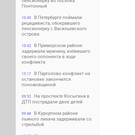
пенсионерку из поселка
Понтонный
В Петербурге поймали
10:49
рецидивиста, обокравшего
пенсионерку с Васильевского
острова
В Приморском районе
10:42
задержали мужчину, избившего
своего оппонента в ходе
конфликта
В Парголово конфликт на
15:17
остановке закончился
поножовщиной
На проспекте Косыгина в
09:52
ДТП пострадали двое детей
В Курортном районе
09:48
пьяного лихача задерживали со
стрельбой