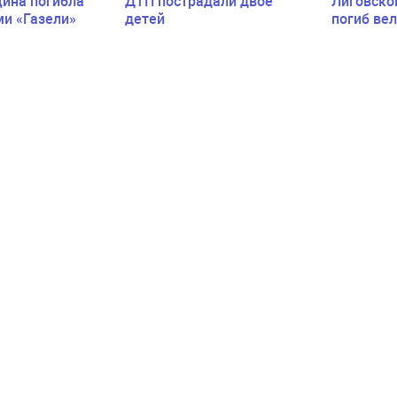
ина погибла
ДТП пострадали двое
Лиговско
ми «Газели»
детей
погиб ве