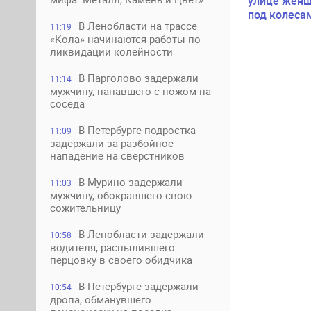
улице женщ
под колеса
В Ленобласти на трассе
11:19
«Кола» начинаются работы по
ликвидации колейности
В Парголово задержали
11:14
мужчину, напавшего с ножом на
соседа
В Петербурге подростка
11:09
задержали за разбойное
нападение на сверстников
В Мурино задержали
11:03
мужчину, обокравшего свою
сожительницу
В Ленобласти задержали
10:58
водителя, распылившего
перцовку в своего обидчика
В Петербурге задержали
10:54
дропа, обманувшего