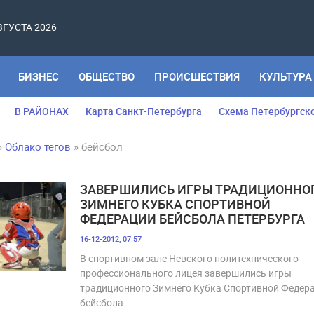
АВГУСТА 2026
БИЗНЕС
ОБЩЕСТВО
ПРОИСШЕСТВИЯ
КУЛЬТУРА
В РАЙОНАХ
Карта Санкт-Петербурга
Схема Петербургск
»
Облако тегов
» бейсбол
ЗАВЕРШИЛИСЬ ИГРЫ ТРАДИЦИОННО
ЗИМНЕГО КУБКА СПОРТИВНОЙ
ФЕДЕРАЦИИ БЕЙСБОЛА ПЕТЕРБУРГА
16-12-2012, 07:57
В спортивном зале Невского политехнического
профессионального лицея завершились игры
традиционного Зимнего Кубка Спортивной Федер
бейсбола