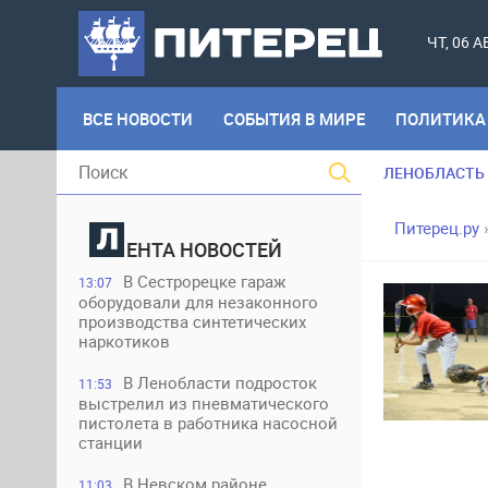
ЧТ, 06 
ВСЕ НОВОСТИ
СОБЫТИЯ В МИРЕ
ПОЛИТИКА
ЛЕНОБЛАСТЬ
Питерец.ру
ЕНТА НОВОСТЕЙ
В Сестрорецке гараж
13:07
оборудовали для незаконного
производства синтетических
наркотиков
В Ленобласти подросток
11:53
выстрелил из пневматического
пистолета в работника насосной
станции
В Невском районе
11:03