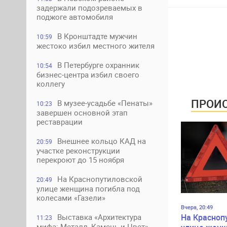
задержали подозреваемых в
поджоге автомобиля
В Кронштадте мужчин
10:59
жестоко избил местного жителя
В Петербурге охранник
10:54
бизнес-центра избил своего
коллегу
ПРОИС
В музее-усадьбе «Пенаты»
10:23
завершен основной этап
реставрации
Внешнее кольцо КАД на
20:59
участке реконструкции
перекроют до 15 ноября
На Краснопутиловской
20:49
улице женщина погибла под
колесами «Газели»
Вчера, 20:49
На Красноп
Выставка «Архитектура
11:23
мифа: Металл, Камень и Цвет»