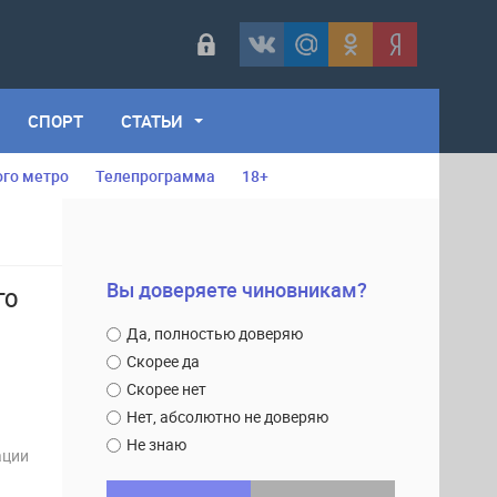
СПОРТ
СТАТЬИ
ого метро
Телепрограмма
18+
Вы доверяете чиновникам?
ГО
Да, полностью доверяю
Скорее да
Скорее нет
Нет, абсолютно не доверяю
Не знаю
ации