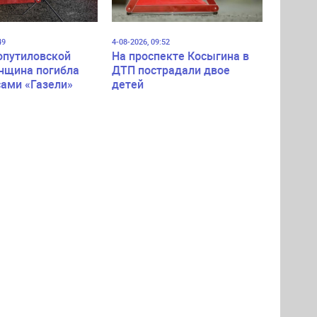
49
4-08-2026, 09:52
опутиловской
На проспекте Косыгина в
нщина погибла
ДТП пострадали двое
сами «Газели»
детей