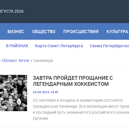
АВГУСТА 2026
БИЗНЕС
ОБЩЕСТВО
ПРОИСШЕСТВИЯ
КУЛЬТУРА
В РАЙОНАХ
Карта Санкт-Петербурга
Схема Петербургск
»
Облако тегов
» панихида
ЗАВТРА ПРОЙДЕТ ПРОЩАНИЕ С
ЛЕГЕНДАРНЫМ ХОККЕИСТОМ
24-09-2014, 14:49
25 сентября в полдень в крематории состоится
гражданская панихида. Все желающие могут про
в последний путь знаменитого российского хокке
Евгения