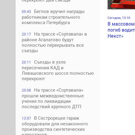
Беглов вручил награды
09:45
работникам строительного
Сегодня, 13:10
комплекса Петербурга
В массовом
погиб водит
На трассе «Сортавала» в
20:17
Некст»
районе Агалатово будут
полностью перекрывать все
съезды
Съезды в узле
20:11
пересечения КАД и
Левашовского шоссе полностью
перекроют
На трассе «Сортавала»
20:08
прошли межведомственные
учения по ликвидации
последствий крупного ДТП
В Сестрорецке гараж
13:07
оборудовали для незаконного
производства синтетических
наркотиков