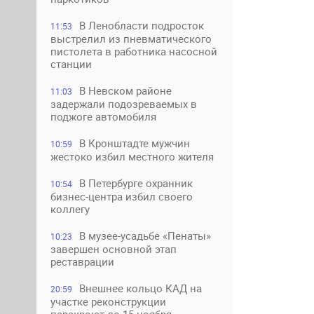
В Ленобласти подросток
11:53
выстрелил из пневматического
пистолета в работника насосной
станции
В Невском районе
11:03
задержали подозреваемых в
поджоге автомобиля
В Кронштадте мужчин
10:59
жестоко избил местного жителя
В Петербурге охранник
10:54
бизнес-центра избил своего
коллегу
В музее-усадьбе «Пенаты»
10:23
завершен основной этап
реставрации
Внешнее кольцо КАД на
20:59
участке реконструкции