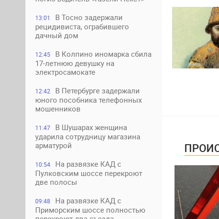
В Тосно задержали
13:01
рецидивиста, ограбившего
дачный дом
В Колпино иномарка сбила
12:45
17-летнюю девушку на
электросамокате
В Петербурге задержали
12:42
юного пособника телефонных
мошенников
В Шушарах женщина
11:47
ударила сотрудницу магазина
арматурой
ПРОИС
На развязке КАД с
10:54
Пулковским шоссе перекроют
две полосы
На развязке КАД с
09:48
Приморским шоссе полностью
перекроют два съезда