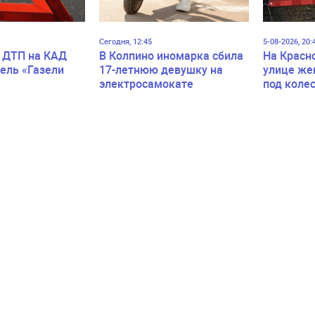
Сегодня, 12:45
5-08-2026, 20:
 ДТП на КАД
В Колпино иномарка сбила
На Красн
ель «Газели
17-летнюю девушку на
улице же
электросамокате
под коле