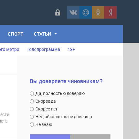
СПОРТ
СТАТЬИ
ого метро
Телепрограмма
18+
Вы доверяете чиновникам?
Да, полностью доверяю
Скорее да
Скорее нет
вести
Нет, абсолютно не доверяю
иста
Не знаю