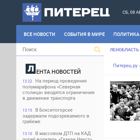
СБ, 08 
ВСЕ НОВОСТИ
СОБЫТИЯ В МИРЕ
ПОЛИТИКА
ЛЕНОБЛАСТЬ
Питерец.ру
ЕНТА НОВОСТЕЙ
На период проведения
13:22
полумарафона «Северная
столица» вводятся ограничения
в движение транспорта
В Бокситогорске
13:15
задержали подозреваемого в
грабеже
В массовом ДТП на КАД
13:10
погиб водитель «Газели Некст»