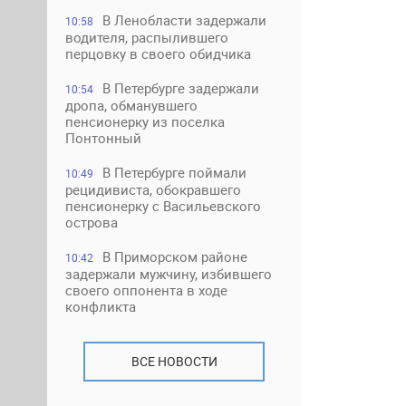
В Ленобласти задержали
10:58
водителя, распылившего
перцовку в своего обидчика
В Петербурге задержали
10:54
дропа, обманувшего
пенсионерку из поселка
Понтонный
В Петербурге поймали
10:49
рецидивиста, обокравшего
пенсионерку с Васильевского
острова
В Приморском районе
10:42
задержали мужчину, избившего
своего оппонента в ходе
конфликта
ВСЕ НОВОСТИ