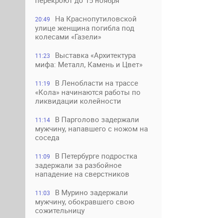
перекроют до 15 ноября
На Краснопутиловской
20:49
улице женщина погибла под
колесами «Газели»
Выставка «Архитектура
11:23
мифа: Металл, Камень и Цвет»
В Ленобласти на трассе
11:19
«Кола» начинаются работы по
ликвидации колейности
В Парголово задержали
11:14
мужчину, напавшего с ножом на
соседа
В Петербурге подростка
11:09
задержали за разбойное
нападение на сверстников
В Мурино задержали
11:03
мужчину, обокравшего свою
сожительницу