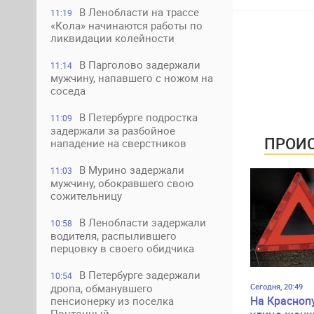
В Ленобласти на трассе
11:19
«Кола» начинаются работы по
ликвидации колейности
В Парголово задержали
11:14
мужчину, напавшего с ножом на
соседа
В Петербурге подростка
11:09
задержали за разбойное
ПРОИС
нападение на сверстников
В Мурино задержали
11:03
мужчину, обокравшего свою
сожительницу
В Ленобласти задержали
10:58
водителя, распылившего
перцовку в своего обидчика
В Петербурге задержали
10:54
Сегодня, 20:49
дропа, обманувшего
На Красноп
пенсионерку из поселка
Понтонный