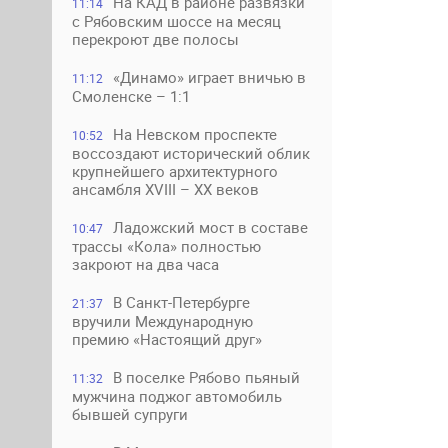
На КАД в районе развязки
11:14
с Рябовским шоссе на месяц
перекроют две полосы
«Динамо» играет вничью в
11:12
Смоленске – 1:1
На Невском проспекте
10:52
воссоздают исторический облик
крупнейшего архитектурного
ансамбля XVIII – XX веков
Ладожский мост в составе
10:47
трассы «Кола» полностью
закроют на два часа
В Санкт-Петербурге
21:37
вручили Международную
премию «Настоящий друг»
В поселке Рябово пьяный
11:32
мужчина поджог автомобиль
бывшей супруги