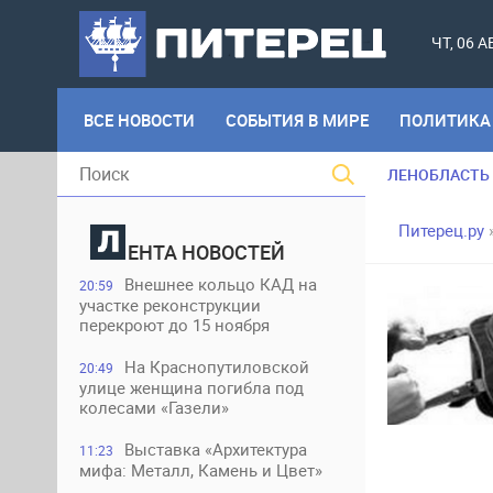
ЧТ, 06 
ВСЕ НОВОСТИ
СОБЫТИЯ В МИРЕ
ПОЛИТИКА
ЛЕНОБЛАСТЬ
Питерец.ру
ЕНТА НОВОСТЕЙ
Внешнее кольцо КАД на
20:59
участке реконструкции
перекроют до 15 ноября
На Краснопутиловской
20:49
улице женщина погибла под
колесами «Газели»
Выставка «Архитектура
11:23
мифа: Металл, Камень и Цвет»