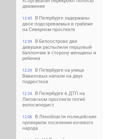
«Сортавала» перекроют полосы
движения
В Петербурге задержаны
12:45
двое подозреваемых в грабеже
на Северном проспекте
В Белоострове две
12:39
девушки распылили перцовый
баллончик в сторону женщины и
ребенка
В Петербурге на улице
12:29
Вавиловых напали на двух
подростков
В Петербурге в ДТП на
12:24
Лиговском проспекте погиб
велосипедист
В Ленобласти полицейские
12:06
проверили поселения кочевого
народа