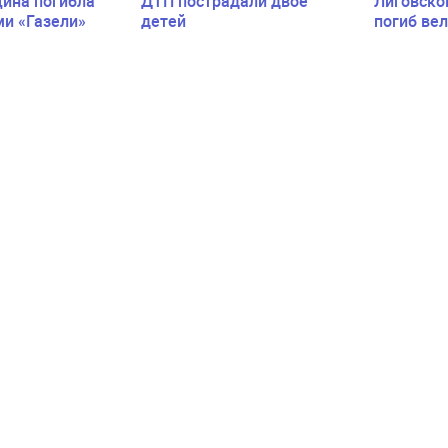
ина погибла
ДТП пострадали двое
Лиговско
ми «Газели»
детей
погиб ве