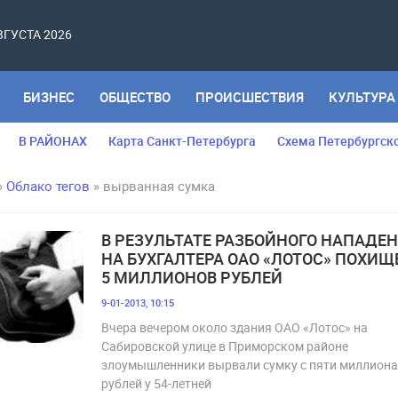
АВГУСТА 2026
БИЗНЕС
ОБЩЕСТВО
ПРОИСШЕСТВИЯ
КУЛЬТУРА
В РАЙОНАХ
Карта Санкт-Петербурга
Схема Петербургск
»
Облако тегов
» вырванная сумка
В РЕЗУЛЬТАТЕ РАЗБОЙНОГО НАПАДЕ
НА БУХГАЛТЕРА ОАО «ЛОТОС» ПОХИ
5 МИЛЛИОНОВ РУБЛЕЙ
9-01-2013, 10:15
Вчера вечером около здания ОАО «Лотос» на
Сабировской улице в Приморском районе
злоумышленники вырвали сумку с пяти миллион
рублей у 54-летней