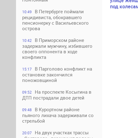
улице женщ
под колеса
В Петербурге поймали
10:49
рецидивиста, обокравшего
пенсионерку с Васильевского
острова
В Приморском районе
10:42
задержали мужчину, избившего
своего оппонента в ходе
конфликта
В Парголово конфликт на
15:17
остановке закончился
поножовщиной
На проспекте Косыгина в
09:52
ДТП пострадали двое детей
В Курортном районе
09:48
пьяного лихача задерживали со
стрельбой
На двух участках трассы
20:07