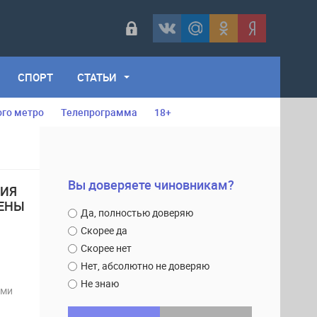
СПОРТ
СТАТЬИ
ого метро
Телепрограмма
18+
Вы доверяете чиновникам?
НИЯ
ЩЕНЫ
Да, полностью доверяю
Скорее да
Скорее нет
Нет, абсолютно не доверяю
Не знаю
ами