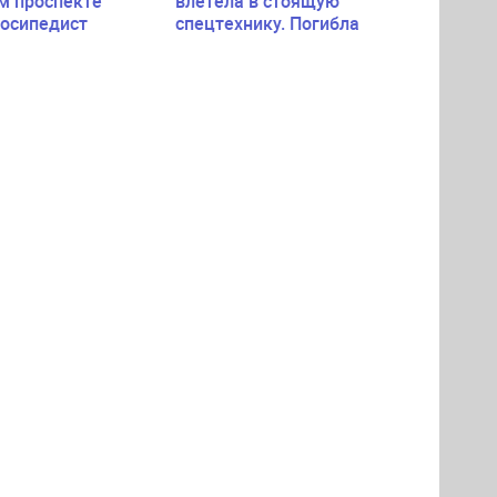
м проспекте
влетела в стоящую
лосипедист
спецтехнику. Погибла
пассажирка легковушки