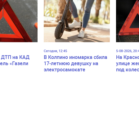
Сегодня, 12:45
5-08-2026, 20:
 ДТП на КАД
В Колпино иномарка сбила
На Красн
ель «Газели
17-летнюю девушку на
улице же
электросамокате
под коле