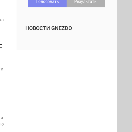
Голосовать
Результаты
ка
НОВОСТИ GNEZDO
Е
ти
 и
но