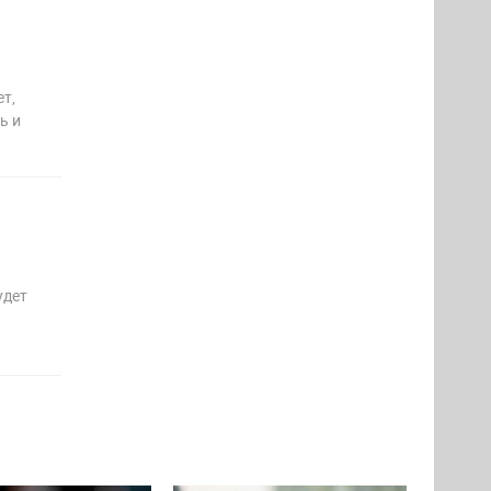
т,
ь и
удет