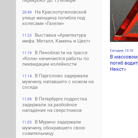
перекроют до 15 ноября
На Краснопутиловской
20:49
улице женщина погибла под
колесами «Газели»
Выставка «Архитектура
11:23
мифа: Металл, Камень и Цвет»
Сегодня, 13:10
В Ленобласти на трассе
11:19
В массовом
«Кола» начинаются работы по
погиб водит
ликвидации колейности
Некст»
В Парголово задержали
11:14
мужчину, напавшего с ножом на
соседа
В Петербурге подростка
11:09
задержали за разбойное
нападение на сверстников
В Мурино задержали
11:03
мужчину, обокравшего свою
сожительницу