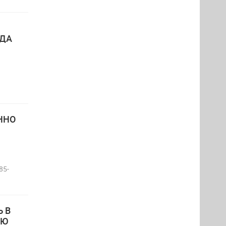
ОДА
ННО
85-
 В
УЮ