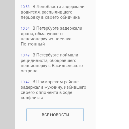
В Ленобласти задержали
10:58
водителя, распылившего
перцовку в своего обидчика
В Петербурге задержали
10:54
дропа, обманувшего
пенсионерку из поселка
Понтонный
В Петербурге поймали
10:49
рецидивиста, обокравшего
пенсионерку с Васильевского
острова
В Приморском районе
10:42
задержали мужчину, избившего
своего оппонента в ходе
конфликта
ВСЕ НОВОСТИ