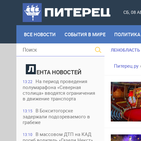
СБ, 08 
ВСЕ НОВОСТИ
СОБЫТИЯ В МИРЕ
ПОЛИТИКА
ЛЕНОБЛАСТЬ
Питерец.ру
ЕНТА НОВОСТЕЙ
На период проведения
13:22
полумарафона «Северная
столица» вводятся ограничения
в движение транспорта
В Бокситогорске
13:15
задержали подозреваемого в
грабеже
В массовом ДТП на КАД
13:10
погиб водитель «Газели Некст»