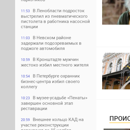
В Ленобласти подросток
11:53
выстрелил из пневматического
пистолета в работника насосной
станции
В Невском районе
11:03
задержали подозреваемых в
поджоге автомобиля
В Кронштадте мужчин
10:59
жестоко избил местного жителя
В Петербурге охранник
10:54
бизнес-центра избил своего
коллегу
В музее-усадьбе «Пенаты»
10:23
завершен основной этап
реставрации
ПРОИС
Внешнее кольцо КАД на
20:59
участке реконструкции