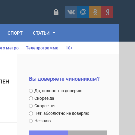
СПОРТ
СТАТЬИ
ого метро
Телепрограмма
18+
Вы доверяете чиновникам?
ЛЕН
Да, полностью доверяю
Скорее да
Скорее нет
Нет, абсолютно не доверяю
Не знаю