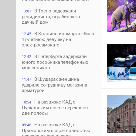
В Тосно задержали
13:01
рецидивиста, ограбившего
дачный дом
В Колпино иномарка сбила
12:45
17-летнюю девушку на
электросамокате
В Петербурге задержали
12:42
юного пособника телефонных
мошенников
В Шушарах женщина
11:47
ударила сотрудницу магазина
арматурой
На развязке КАД с
10:54
Пулковским шоссе перекроют
две полосы
На развязке КАД с
09:48
Приморским шоссе полностью
перекроют два съезда