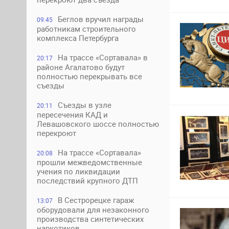
Беглов вручил награды
09:45
работникам строительного
комплекса Петербурга
На трассе «Сортавала» в
20:17
районе Агалатово будут
полностью перекрывать все
съезды
Съезды в узле
20:11
пересечения КАД и
Левашовского шоссе полностью
перекроют
На трассе «Сортавала»
20:08
прошли межведомственные
учения по ликвидации
последствий крупного ДТП
В Сестрорецке гараж
13:07
оборудовали для незаконного
производства синтетических
наркотиков