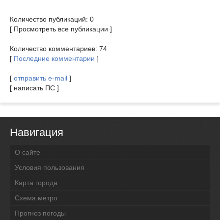
Количество публикаций: 0
[ Просмотреть все публикации ]
Количество комментариев: 74
[
Последние комментарии
]
[
отправить e-mail
]
[ написать ПС ]
Навигация
О сайте
Условия пользования
Карта города
Схема метро
Прогноз погоды