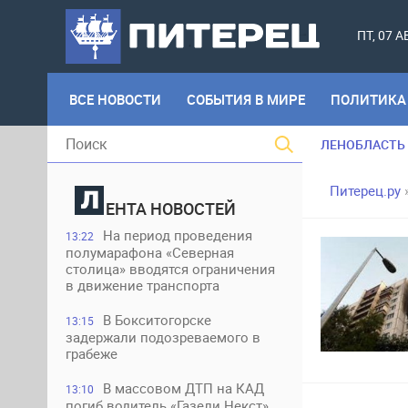
ПТ, 07 
ВСЕ НОВОСТИ
СОБЫТИЯ В МИРЕ
ПОЛИТИКА
ЛЕНОБЛАСТЬ
Питерец.ру
ЕНТА НОВОСТЕЙ
На период проведения
13:22
полумарафона «Северная
столица» вводятся ограничения
в движение транспорта
В Бокситогорске
13:15
задержали подозреваемого в
грабеже
В массовом ДТП на КАД
13:10
погиб водитель «Газели Некст»