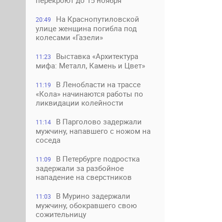
перекроют до 15 ноября
На Краснопутиловской
20:49
улице женщина погибла под
колесами «Газели»
Выставка «Архитектура
11:23
мифа: Металл, Камень и Цвет»
В Ленобласти на трассе
11:19
«Кола» начинаются работы по
ликвидации колейности
В Парголово задержали
11:14
мужчину, напавшего с ножом на
соседа
В Петербурге подростка
11:09
задержали за разбойное
нападение на сверстников
В Мурино задержали
11:03
мужчину, обокравшего свою
сожительницу