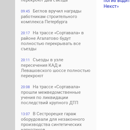
погиб водит
Некст»
Беглов вручил награды
09:45
работникам строительного
комплекса Петербурга
На трассе «Сортавала» в
20:17
районе Агалатово будут
полностью перекрывать все
съезды
Съезды в узле
20:11
пересечения КАД и
Левашовского шоссе полностью
перекроют
На трассе «Сортавала»
20:08
прошли межведомственные
учения по ликвидации
последствий крупного ДТП
В Сестрорецке гараж
13:07
оборудовали для незаконного
производства синтетических
наркотиков