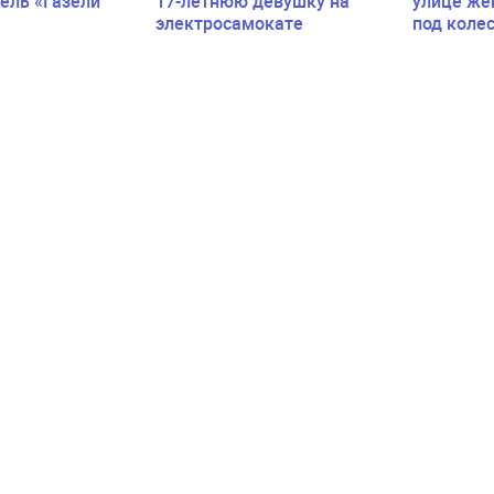
ель «Газели
17-летнюю девушку на
улице же
электросамокате
под коле