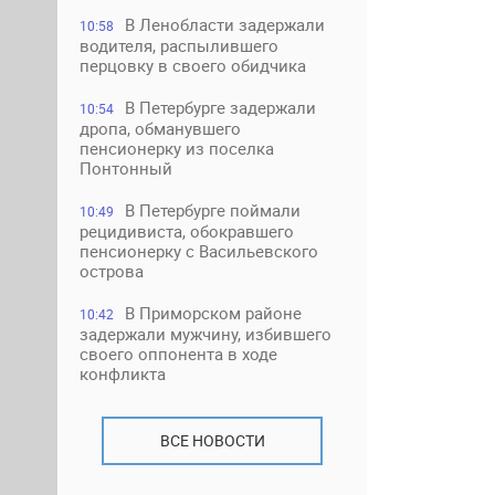
В Ленобласти задержали
10:58
водителя, распылившего
перцовку в своего обидчика
В Петербурге задержали
10:54
дропа, обманувшего
пенсионерку из поселка
Понтонный
В Петербурге поймали
10:49
рецидивиста, обокравшего
пенсионерку с Васильевского
острова
В Приморском районе
10:42
задержали мужчину, избившего
своего оппонента в ходе
конфликта
ВСЕ НОВОСТИ