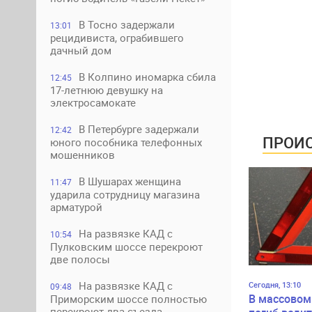
В Тосно задержали
13:01
рецидивиста, ограбившего
дачный дом
В Колпино иномарка сбила
12:45
17-летнюю девушку на
электросамокате
В Петербурге задержали
12:42
ПРОИС
юного пособника телефонных
мошенников
В Шушарах женщина
11:47
ударила сотрудницу магазина
арматурой
На развязке КАД с
10:54
Пулковским шоссе перекроют
две полосы
На развязке КАД с
Сегодня, 13:10
09:48
В массовом
Приморским шоссе полностью
перекроют два съезда