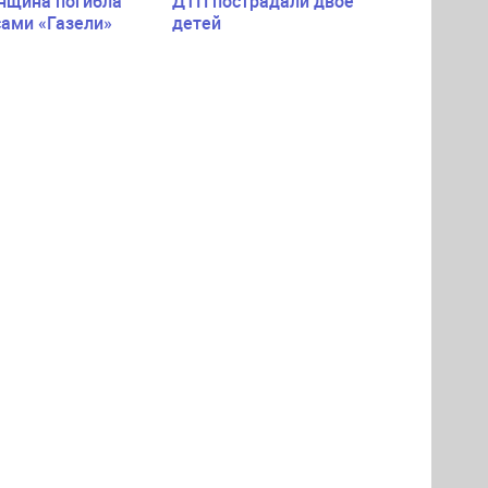
нщина погибла
ДТП пострадали двое
сами «Газели»
детей