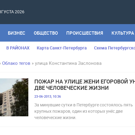
АВГУСТА 2026
БИЗНЕС
ОБЩЕСТВО
ПРОИСШЕСТВИЯ
КУЛЬТУРА
В РАЙОНАХ
Карта Санкт-Петербурга
Схема Петербургск
»
Облако тегов
» улица Константина Заслонова
ПОЖАР НА УЛИЦЕ ЖЕНИ ЕГОРОВОЙ У
ДВЕ ЧЕЛОВЕЧЕСКИЕ ЖИЗНИ
23-06-2013, 10:36
За минувшие сутки в Петербурге состоялось пять
крупных пожаров, один из которых унёс две
человеческие жизни.