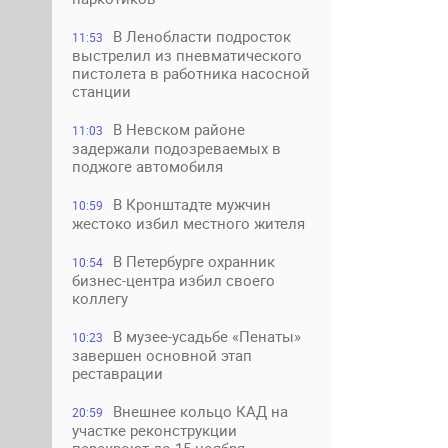
В Ленобласти подросток
11:53
выстрелил из пневматического
пистолета в работника насосной
станции
В Невском районе
11:03
задержали подозреваемых в
поджоге автомобиля
В Кронштадте мужчин
10:59
жестоко избил местного жителя
В Петербурге охранник
10:54
бизнес-центра избил своего
коллегу
В музее-усадьбе «Пенаты»
10:23
завершен основной этап
реставрации
Внешнее кольцо КАД на
20:59
участке реконструкции