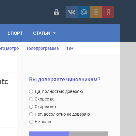
СПОРТ
СТАТЬИ
ого метро
Телепрограмма
18+
Вы доверяете чиновникам?
НЁС
Да, полностью доверяю
Скорее да
Скорее нет
Нет, абсолютно не доверяю
Не знаю