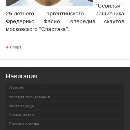
"Севильи"
25-летнего аргентинского защитника
Фредерико Фасио, опередив скаутов
московского "Спартака".
Спорт
Навигация
О сайте
Условия пользования
Карта города
Схема метро
Прогноз погоды